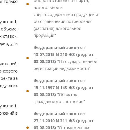
оборота этилового спирта,
ы только
алкогольной и
спиртосодержащей продукции и
об ограничении потребления
унктах 1,
(распития) алкогольной
 объеме,
продукции"
 ставок,
риоду, в
Федеральный закон от
13.07.2015 N 218-ФЗ (ред. от
03.08.2018)
"О государственной
х пеней,
регистрации недвижимости"
ансового
роекта за
Федеральный закон от
ледующих
15.11.1997 N 143-ФЗ (ред. от
03.08.2018)
"Об актах
гражданского состояния"
унктах 1,
ложений в
Федеральный закон от
27.11.2010 N 311-ФЗ (ред. от
03.08.2018)
"О таможенном