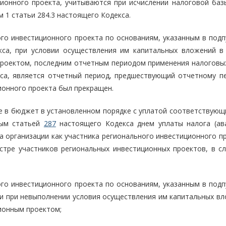
ионного проекта, учитываются при исчислении налоговой баз
 1 статьи 284.3 настоящего Кодекса.
ого инвестиционного проекта по основаниям, указанным в подп
екса, при условии осуществления им капитальных вложений в
роектом, последним отчетным периодом применения налоговых
са, является отчетный период, предшествующий отчетному пе
ионного проекта был прекращен.
е в бюджет в установленном порядке с уплатой соответствующи
ным статьей
287
настоящего Кодекса днем уплаты налога (ав
са организации как участника регионального инвестиционного п
стре участников региональных инвестиционных проектов, в с
ого инвестиционного проекта по основаниям, указанным в подп
а, и при невыполнении условия осуществления им капитальных в
ионным проектом;