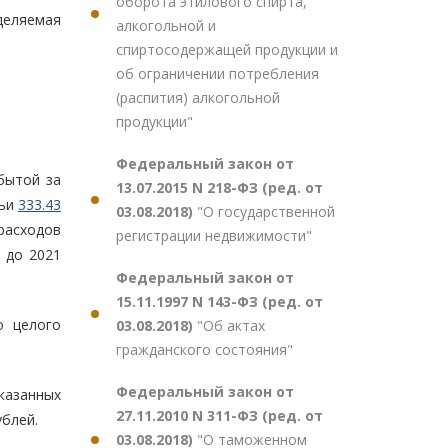
оборота этилового спирта,
еделяемая
алкогольной и
спиртосодержащей продукции и
об ограничении потребления
(распития) алкогольной
продукции"
Федеральный закон от
бытой за
13.07.2015 N 218-ФЗ (ред. от
тьи
333.43
03.08.2018)
"О государственной
расходов
регистрации недвижимости"
 до 2021
Федеральный закон от
15.11.1997 N 143-ФЗ (ред. от
о целого
03.08.2018)
"Об актах
гражданского состояния"
Федеральный закон от
указанных
27.11.2010 N 311-ФЗ (ред. от
ублей.
03.08.2018)
"О таможенном