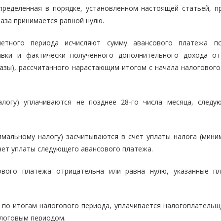
определенная в порядке, установленном настоящей статьей, п
аза принимается равной нулю.
четного периода исчисляют сумму авансового платежа п
тавки и фактически полученного дополнительного дохода о
азы), рассчитанного нарастающим итогом с начала налогового
логу) уплачиваются не позднее 28-го числа месяца, следу
имальному налогу) засчитываются в счет уплаты налога (мини
счет уплаты следующего авансового платежа.
ового платежа отрицательна или равна нулю, указанные п
е по итогам налогового периода, уплачивается налогоплательщ
алоговым периодом.