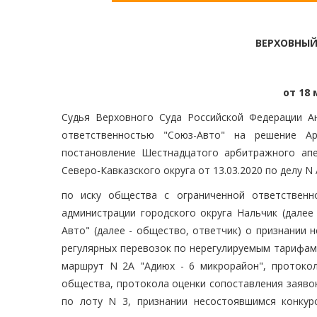
ВЕРХОВНЫЙ
от 18 
Судья Верховного Суда Российской Федерации А
ответственностью "Союз-Авто" на решение Арб
постановление Шестнадцатого арбитражного апе
Северо-Кавказского округа от 13.03.2020 по делу N
по иску общества с ограниченной ответственн
администрации городского округа Нальчик (далее
Авто" (далее - общество, ответчик) о признании
регулярных перевозок по нерегулируемым тарифам
маршрут N 2А "Адиюх - 6 микрорайон", протокол
общества, протокола оценки сопоставления заявок
по лоту N 3, признании несостоявшимся конку