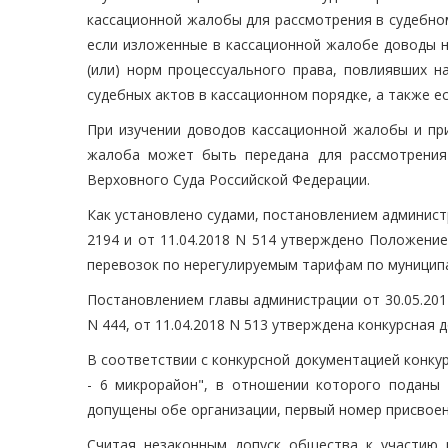
кассационной жалобы для рассмотрения в судебно
если изложенные в кассационной жалобе доводы 
(или) норм процессуального права, повлиявших н
судебных актов в кассационном порядке, а также е
При изучении доводов кассационной жалобы и при
жалоба может быть передана для рассмотрения
Верховного Суда Российской Федерации.
Как установлено судами, постановлением администр
2194 и от 11.04.2018 N 514 утверждено Положени
перевозок по нерегулируемым тарифам по муницип
Постановлением главы администрации от 30.05.2017
N 444, от 11.04.2018 N 513 утверждена конкурсная 
В соответствии с конкурсной документацией конкур
- 6 микрорайон", в отношении которого поданы 
допущены обе организации, первый номер присвоен
Считая незаконным допуск общества к участию в