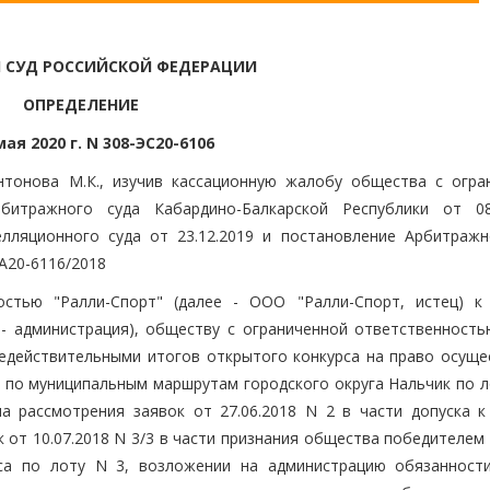
 СУД РОССИЙСКОЙ ФЕДЕРАЦИИ
ОПРЕДЕЛЕНИЕ
мая 2020 г. N 308-ЭС20-6106
нтонова М.К., изучив кассационную жалобу общества с огра
итражного суда Кабардино-Балкарской Республики от 08.
лляционного суда от 23.12.2019 и постановление Арбитражн
 А20-6116/2018
остью "Ралли-Спорт" (далее - ООО "Ралли-Спорт, истец) к
 - администрация), обществу с ограниченной ответственность
 недействительными итогов открытого конкурса на право осуще
 по муниципальным маршрутам городского округа Нальчик по ло
а рассмотрения заявок от 27.06.2018 N 2 в части допуска к
 от 10.07.2018 N 3/3 в части признания общества победителем
рса по лоту N 3, возложении на администрацию обязанност