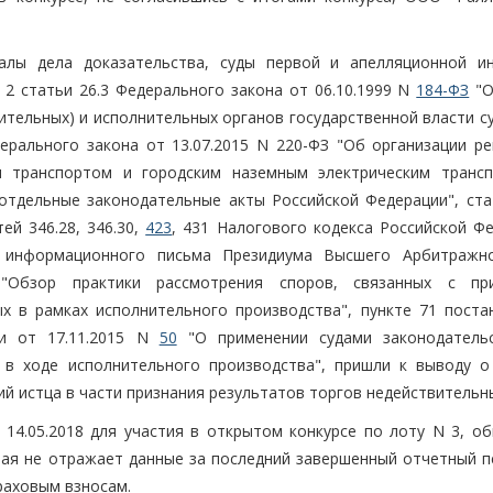
алы дела доказательства, суды первой и апелляционной ин
 2 статьи 26.3 Федерального закона от 06.10.1999 N
184-ФЗ
"О
ительных) и исполнительных органов государственной власти с
дерального закона от 13.07.2015 N 220-ФЗ "Об организации ре
 транспортом и городским наземным электрическим транс
отдельные законодательные акты Российской Федерации", ста
ей 346.28, 346.30,
423
, 431 Налогового кодекса Российской Фе
1 информационного письма Президиума Высшего Арбитражн
"Обзор практики рассмотрения споров, связанных с пр
х в рамках исполнительного производства", пункте 71 поста
ии от 17.11.2015 N
50
"О применении судами законодатель
 в ходе исполнительного производства", пришли к выводу о
й истца в части признания результатов торгов недействительн
й 14.05.2018 для участия в открытом конкурсе по лоту N 3, о
орая не отражает данные за последний завершенный отчетный п
раховым взносам.