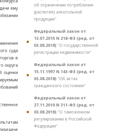
конкурса
об ограничении потребления
ыдачи ему
(распития) алкогольной
 обязании
продукции"
Федеральный закон от
13.07.2015 N 218-ФЗ (ред. от
менения
03.08.2018)
"О государственной
ого суда
регистрации недвижимости"
торгов в
Федеральный закон от
о округа
15.11.1997 N 143-ФЗ (ред. от
3 оценки
03.08.2018)
"Об актах
лируемым
гражданского состояния"
ебований
Федеральный закон от
ственное
27.11.2010 N 311-ФЗ (ред. от
03.08.2018)
"О таможенном
регулировании в Российской
ультатам
Федерации"
передаче