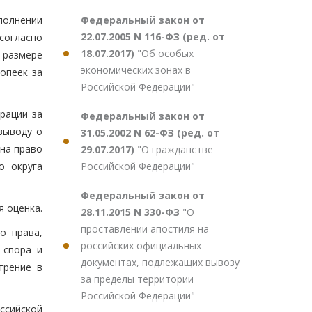
Федеральный закон от
полнении
22.07.2005 N 116-ФЗ (ред. от
согласно
18.07.2017)
"Об особых
в размере
экономических зонах в
опеек за
Российской Федерации"
рации за
Федеральный закон от
выводу о
31.05.2002 N 62-ФЗ (ред. от
 на право
29.07.2017)
"О гражданстве
Российской Федерации"
о округа
Федеральный закон от
 оценка.
28.11.2015 N 330-ФЗ
"О
проставлении апостиля на
о права,
российских официальных
 спора и
документах, подлежащих вывозу
трение в
за пределы территории
Российской Федерации"
ссийской