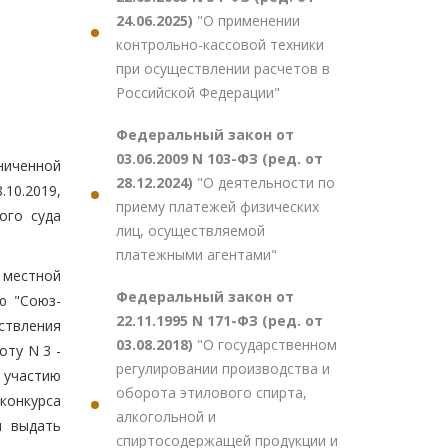
24.06.2025)
"О применении
контрольно-кассовой техники
при осуществлении расчетов в
Российской Федерации"
Федеральный закон от
03.06.2009 N 103-ФЗ (ред. от
ниченной
28.12.2024)
"О деятельности по
10.2019,
приему платежей физических
ого суда
лиц, осуществляемой
платежными агентами"
 местной
Федеральный закон от
ю "Союз-
22.11.1995 N 171-ФЗ (ред. от
ствления
03.08.2018)
"О государственном
ту N 3 -
регулировании производства и
 участию
оборота этилового спирта,
 конкурса
алкогольной и
и выдать
спиртосодержащей продукции и