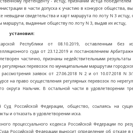
ственному претенденту - истцу, признании истца победителем 
инистрации в части допуска к участию в конкурсе общества, в
же невыдачи свидетельства и карт маршрута по лоту N 3 истцу,
 маршрута, выданные обществу по лоту N 3, выдав их истцу,
установил:
арской Республики от 08.10.2019, оставленным без из
лляционного суда от 23.12.2019 и постановлением Арбитражн
овлетворен частично, признаны недействительными результаты 
я регулярных перевозок по муниципальным маршрутам городског
ассмотрения заявок от 27.06.2018 N 2 и от 10.07.2018 N 3/
курсе на право осуществления регулярных перевозок по нерегу
о округа Нальчик. В остальной части в удовлетворении тр
 Суд Российской Федерации, общество, ссылаясь на суще
кты и отказать в удовлетворении иска.
жного процессуального кодекса Российской Федерации по рез
Суда Российской Федерации выносит определение об отказе в 