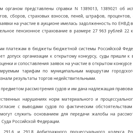
м органом представлены справки N 1389013, 1389021 об ис
ов, сборов, страховых взносов, пеней, штрафов, процентов, 
заявки на участие в аукционе имелась задолженность по ЕНВД 
ельное пенсионное страхование в размере 27 963 рублей 22 к
ным платежам в бюджеты бюджетной системы Российской Феде
т допуск организации к открытому конкурсу, суды пришли к 
ценки и сопоставления заявок на участие в открытом конкурсе
улируемым тарифам по муниципальным маршрутам городског
признали результаты торгов недействительными.
 предметом рассмотрения судов и им дана надлежащая правовая
ственных нарушениях норм материального и процессуальног
огласие с выводами судов по фактическим обстоятельствам
е могут служить основанием для передачи жалобы на рассмо
 Суда Российской Федерации.
и 291.6 и 291.8 Арбитражного процессуального кодекса Ро