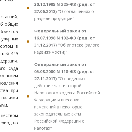
30.12.1995 N 225-ФЗ (ред. от
27.06.2018)
"О соглашениях о
станций,
разделе продукции"
б общих
Федеральный закон от
убъектов
16.07.1998 N 102-ФЗ (ред. от
гулярных
31.12.2017)
"Об ипотеке (залоге
портом в
недвижимости)"
тьей 449
дерации,
Федеральный закон от
ого Суда
05.08.2000 N 118-ФЗ (ред. от
изнанием
27.11.2017)
"О введении в
новления
действие части второй
ства при
Налогового кодекса Российской
 наличии
Федерации и внесении
ыми.
изменений в некоторые
законодательные акты
бществом
Российской Федерации о
ериод по
налогах"