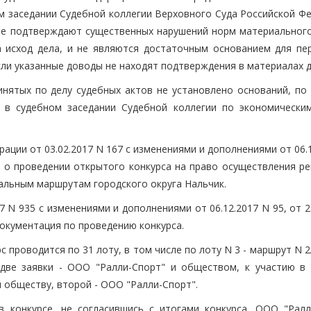
м заседании Судебной коллегии Верховного Суда Российской Фе
не подтверждают существенных нарушений норм материального
а исход дела, и не являются достаточным основанием для пе
сли указанные доводы не находят подтверждения в материалах д
нятых по делу судебных актов не установлено оснований, по
 в судебном заседании Судебной коллегии по экономически
ации от 03.02.2017 N 167 с изменениями и дополнениями от 06.
е о проведении открытого конкурса на право осуществления ре
альным маршрутам городского округа Нальчик.
 N 935 с изменениями и дополнениями от 06.12.2017 N 95, от 2
документация по проведению конкурса.
с проводится по 31 лоту, в том числе по лоту N 3 - маршрут N 
две заявки - ООО "Ралли-Спорт" и обществом, к участию в 
 обществу, второй - ООО "Ралли-Спорт".
 конкурсе, не согласившись с итогами конкурса, ООО "Ралл