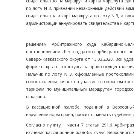
свидетельство на маршрут и карты маршрута един
по лоту N 3, признании незаконными действий адм
свидетельства и карт маршрута по лоту N 3, а так
администрации аннулировать свидетельства и карты
решением Арбитражного суда Кабардино-Балк
постановлением Шестнадцатого арбитражного апе
Северо-Кавказского округа от 13.03.2020, иск уд
форме открытого конкурса на право осуществлени
Нальчик по лоту N 3, оформленные протоколами р
сопоставления заявок на участие в открытом кон
тарифам по муниципальным маршрутам городског
отказано.
В кассационной жалобе, поданной в Верховный
нарушение норм права, просит отменить судебные а
Согласно пункту 1 части 7 статьи 291.6 Арбитра
изучения кассационной жалобы судья Верховного 