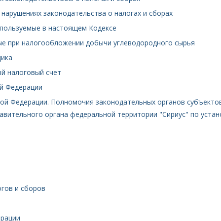
 нарушениях законодательства о налогах и сборах
используемые в настоящем Кодексе
мые при налогообложении добычи углеводородного сырья
щика
ый налоговый счет
ой Федерации
ской Федерации. Полномочия законодательных органов субъекто
авительного органа федеральной территории "Сириус" по устан
огов и сборов
ерации