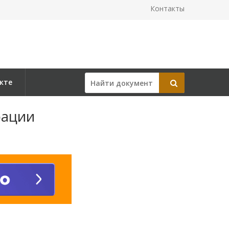
Контакты
кте
рации