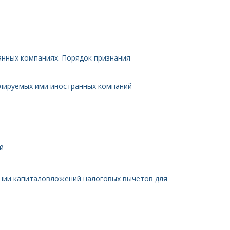
анных компаниях. Порядок признания
олируемых ими иностранных компаний
й
ении капиталовложений налоговых вычетов для