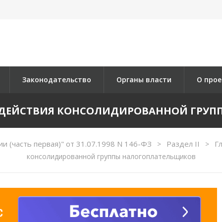
Законодательство
Органы власти
О прое
ИЕ ДЕЙСТВИЯ КОНСОЛИДИРОВАННОЙ ГР
и (часть первая)" от 31.07.1998 N 146-ФЗ
Раздел II
Г
>
>
консолидированной группы налогоплательщиков