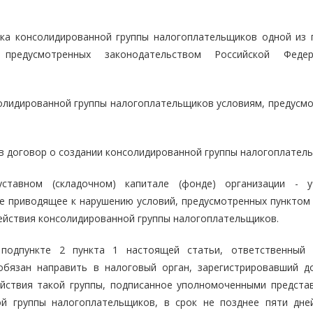
ика консолидированной группы налогоплательщиков одной из 
 предусмотренных законодательством Российской Феде
солидированной группы налогоплательщиков условиям, предусм
 в договор о создании консолидированной группы налогоплател
ставном (складочном) капитале (фонде) организации - у
е приводящее к нарушению условий, предусмотренных пунктом 
ействия консолидированной группы налогоплательщиков.
 подпункте 2 пункта 1 настоящей статьи, ответственный 
обязан направить в налоговый орган, зарегистрировавший д
ействия такой группы, подписанное уполномоченными предста
ой группы налогоплательщиков, в срок не позднее пяти дне