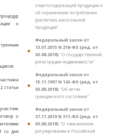
спиртосодержащей продукции и
об ограничении потребления
процедур
(распития) алкогольной
рации о
продукции"
Федеральный закон от
отренным
13.07.2015 N 218-ФЗ (ред. от
03.08.2018)
"О государственной
регистрации недвижимости"
ьщиков.
Федеральный закон от
частника
15.11.1997 N 143-ФЗ (ред. от
2 статьи
03.08.2018)
"Об актах
гражданского состояния"
участник
Федеральный закон от
оговор о
27.11.2010 N 311-ФЗ (ред. от
03.08.2018)
"О таможенном
вителями
регулировании в Российской
й со дня