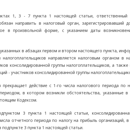
нктах 1, 3 - 7 пункта 1 настоящей статьи, ответственный 
обязан направить в налоговый орган, зарегистрировавший д
нное в произвольной форме, с указанием даты возникновен
 указанных в абзацах первом и втором настоящего пункта, инф
ы налогоплательщиков направляется налоговым органом в н
ников консолидированной группы налогоплательщиков, а также 
ций - участников консолидированной группы налогоплательщик
 прекращает действие с 1-го числа налогового периода по н
периодом, в котором возникли обстоятельства, указанные в 
стоящим Кодексом.
одпунктом 3 пункта 1 настоящей статьи, консолидированна
числа отчетного периода по налогу на прибыль организаций, в
в подпункте 3 пункта 1 настоящей статьи.