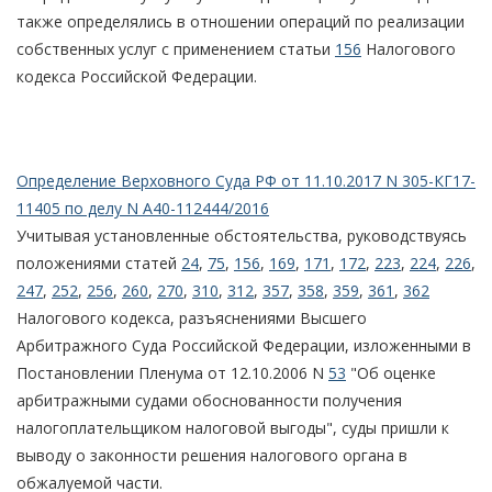
также определялись в отношении операций по реализации
собственных услуг с применением статьи
156
Налогового
кодекса Российской Федерации.
Определение Верховного Суда РФ от 11.10.2017 N 305-КГ17-
11405 по делу N А40-112444/2016
Учитывая установленные обстоятельства, руководствуясь
положениями статей
24
,
75
,
156
,
169
,
171
,
172
,
223
,
224
,
226
,
247
,
252
,
256
,
260
,
270
,
310
,
312
,
357
,
358
,
359
,
361
,
362
Налогового кодекса, разъяснениями Высшего
Арбитражного Суда Российской Федерации, изложенными в
Постановлении Пленума от 12.10.2006 N
53
"Об оценке
арбитражными судами обоснованности получения
налогоплательщиком налоговой выгоды", суды пришли к
выводу о законности решения налогового органа в
обжалуемой части.