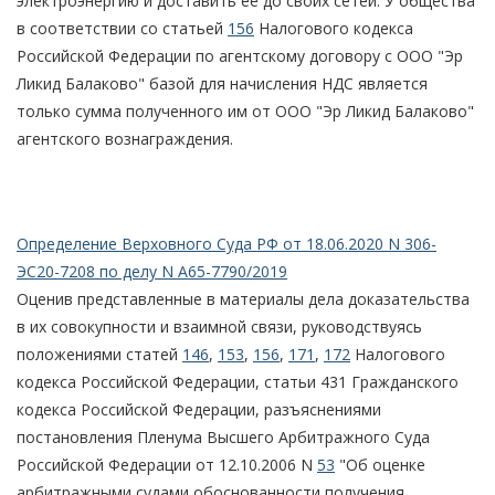
электроэнергию и доставить ее до своих сетей. У общества
в соответствии со статьей
156
Налогового кодекса
Российской Федерации по агентскому договору с ООО "Эр
Ликид Балаково" базой для начисления НДС является
только сумма полученного им от ООО "Эр Ликид Балаково"
агентского вознаграждения.
Определение Верховного Суда РФ от 18.06.2020 N 306-
ЭС20-7208 по делу N А65-7790/2019
Оценив представленные в материалы дела доказательства
в их совокупности и взаимной связи, руководствуясь
положениями статей
146
,
153
,
156
,
171
,
172
Налогового
кодекса Российской Федерации, статьи 431 Гражданского
кодекса Российской Федерации, разъяснениями
постановления Пленума Высшего Арбитражного Суда
Российской Федерации от 12.10.2006 N
53
"Об оценке
арбитражными судами обоснованности получения