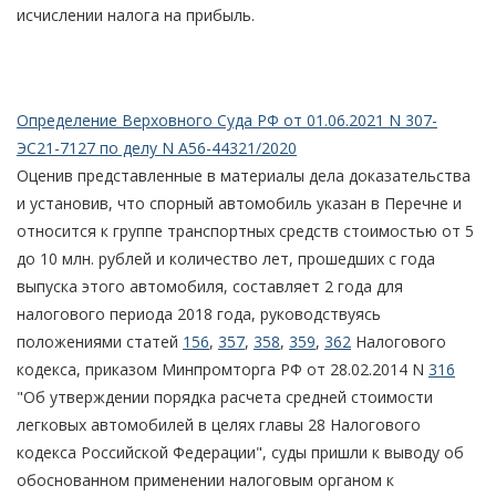
исчислении налога на прибыль.
Определение Верховного Суда РФ от 01.06.2021 N 307-
ЭС21-7127 по делу N А56-44321/2020
Оценив представленные в материалы дела доказательства
и установив, что спорный автомобиль указан в Перечне и
относится к группе транспортных средств стоимостью от 5
до 10 млн. рублей и количество лет, прошедших с года
выпуска этого автомобиля, составляет 2 года для
налогового периода 2018 года, руководствуясь
положениями статей
156
,
357
,
358
,
359
,
362
Налогового
кодекса, приказом Минпромторга РФ от 28.02.2014 N
316
"Об утверждении порядка расчета средней стоимости
легковых автомобилей в целях главы 28 Налогового
кодекса Российской Федерации", суды пришли к выводу об
обоснованном применении налоговым органом к