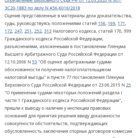
Определение Верховного Суда РФ от 12.03.2020 N 307-
ЭС20-1883 по делу N А56-6016/2018
Оценив представленные в материалы дела доказательства,
суды, руководствуясь положениями статей
156
,
169
,
171
,
172
,
247
,
251
,
252
,
313
Налогового кодекса, статей 170, 999
Гражданского кодекса Российской Федерации,
разъяснениями, изложенными в постановлении Пленума
Высшего Арбитражного Суда Российской Федерации от
12.10.2006 N
53
"Об оценке арбитражными судами
обоснованности получения налогоплательщиком
налоговой выгоды" и пункте 77 постановления Пленума
Верховного Суда Российской Федерации от 23.06.2015 N
25
"О применении судами некоторых положений раздела I
части 1 Гражданского кодекса Российской Федерации",
пришли к выводу о наличии у инспекции правовых
оснований для принятия решения ввиду доказанности
совокупности обстоятельств, подтверждающих
обусловленность заключения спорных договоров комиссии