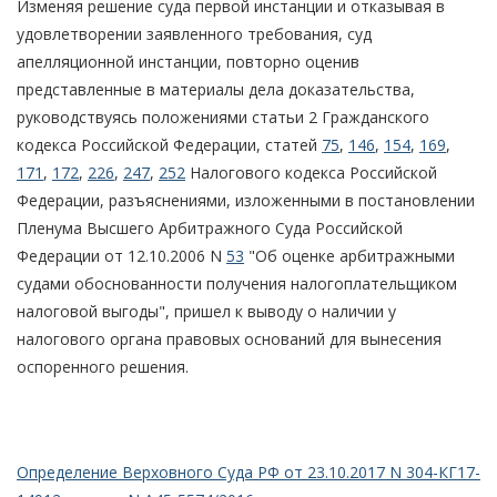
Изменяя решение суда первой инстанции и отказывая в
удовлетворении заявленного требования, суд
апелляционной инстанции, повторно оценив
представленные в материалы дела доказательства,
руководствуясь положениями статьи 2 Гражданского
кодекса Российской Федерации, статей
75
,
146
,
154
,
169
,
171
,
172
,
226
,
247
,
252
Налогового кодекса Российской
Федерации, разъяснениями, изложенными в постановлении
Пленума Высшего Арбитражного Суда Российской
Федерации от 12.10.2006 N
53
"Об оценке арбитражными
судами обоснованности получения налогоплательщиком
налоговой выгоды", пришел к выводу о наличии у
налогового органа правовых оснований для вынесения
оспоренного решения.
Определение Верховного Суда РФ от 23.10.2017 N 304-КГ17-