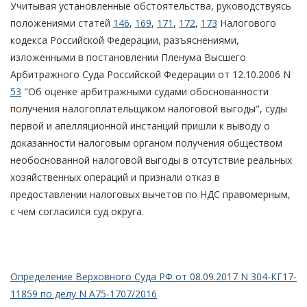
Учитывая установленные обстоятельства, руководствуясь
положениями статей
146
,
169
,
171
,
172
,
173
Налогового
кодекса Российской Федерации, разъяснениями,
изложенными в постановлении Пленума Высшего
Арбитражного Суда Российской Федерации от 12.10.2006 N
53
"Об оценке арбитражными судами обоснованности
получения налогоплательщиком налоговой выгоды", суды
первой и апелляционной инстанций пришли к выводу о
доказанности налоговым органом получения обществом
необоснованной налоговой выгоды в отсутствие реальных
хозяйственных операций и признали отказ в
предоставлении налоговых вычетов по НДС правомерным,
с чем согласился суд округа.
Определение Верховного Суда РФ от 08.09.2017 N 304-КГ17-
11859 по делу N А75-1707/2016