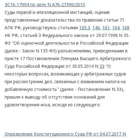
ЭС16-17994 по делу N А76-27390/2015
Суды первой и апелляционной инстанций, оценив
представленные доказательства по правилам статьи 71
АПК РФ, руководствуясь статьями
105.3
,
146
,
161
,
164
,
168
НК РФ, статьей 3 Федерального закона от 29.07.1998 N 35-
ФЗ "Об оценочной деятельности в Российской Федерации
(далее - Закон N 135-ФЗ) разъяснениями, приведенными в
пункте 17 Постановления Пленума Высшего Арбитражного
Суда Российской Федерации от 30.05.2014 N
33
"О
некоторых вопросах, возникающих у арбитражных судов
при рассмотрении дел, связанных с взиманием налога на
добавленную стоимость" (далее - Постановление N 33),
пришли к выводу об отсутствии оснований для
удовлетворения иска, исходя из следующего.
Определение Конституционного Суда РФ от 04.07.2017 N