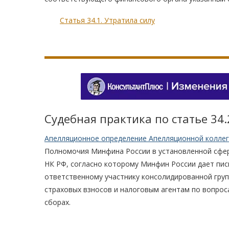
Статья 34.1. Утратила силу
Судебная практика по статье 34.
Апелляционное определение Апелляционной коллеги
Полномочия Минфина России в установленной сфере
НК РФ, согласно которому Минфин России дает пи
ответственному участнику консолидированной гру
страховых взносов и налоговым агентам по вопрос
сборах.