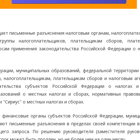
дает письменные разъяснения налоговым органам, налогоплате
 группы налогоплательщиков, плательщикам сборов, плат
осам применения законодательства Российской Федерации о н
рации, муниципальных образований, федеральной территории 
, налогоплательщикам, плательщикам сборов и налоговым аг
ательства субъектов Российской Федерации о налогах и
азований о местных налогах и сборах, нормативных правов
"Сириус" о местных налогах и сборах.
, финансовые органы субъектов Российской Федерации, муниц
ают письменные разъяснения в пределах своей компетенции в
щего запроса. По решению руководителя (заместителя руков
рок может быть продлен, но не более чем на один месяц.