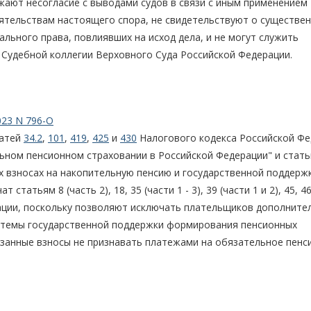
ают несогласие с выводами судов в связи с иным применением
ятельствам настоящего спора, не свидетельствуют о существе
льного права, повлиявших на исход дела, и не могут служить
Судебной коллегии Верховного Суда Российской Федерации.
023 N 796-О
татей
34.2
,
101
,
419
,
425
и
430
Налогового кодекса Российской Фе
льном пенсионном страховании в Российской Федерации" и стать
 взносах на накопительную пенсию и государственной поддерж
атьям 8 (часть 2), 18, 35 (части 1 - 3), 39 (части 1 и 2), 45, 46
ерации, поскольку позволяют исключать плательщиков дополните
истемы государственной поддержки формирования пенсионных
казанные взносы не признавать платежами на обязательное пенс