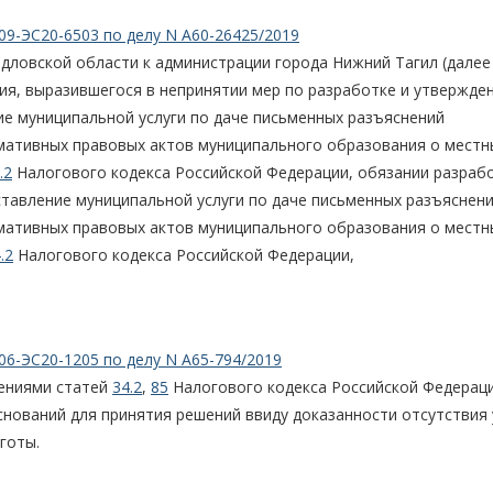
09-ЭС20-6503 по делу N А60-26425/2019
дловской области к администрации города Нижний Тагил (далее 
ия, выразившегося в непринятии мер по разработке и утвержде
е муниципальной услуги по даче письменных разъяснений
ативных правовых актов муниципального образования о местн
.2
Налогового кодекса Российской Федерации, обязании разраб
тавление муниципальной услуги по даче письменных разъяснен
ативных правовых актов муниципального образования о местн
.2
Налогового кодекса Российской Федерации,
06-ЭС20-1205 по делу N А65-794/2019
жениями статей
34.2
,
85
Налогового кодекса Российской Федераци
снований для принятия решений ввиду доказанности отсутствия 
готы.