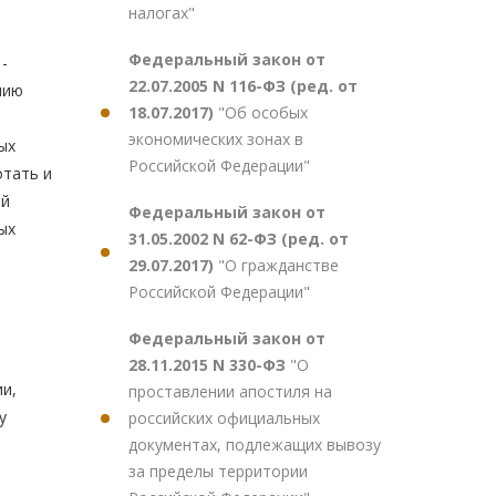
налогах"
Федеральный закон от
-
22.07.2005 N 116-ФЗ (ред. от
нию
18.07.2017)
"Об особых
экономических зонах в
ых
Российской Федерации"
отать и
ий
Федеральный закон от
ых
31.05.2002 N 62-ФЗ (ред. от
29.07.2017)
"О гражданстве
Российской Федерации"
Федеральный закон от
28.11.2015 N 330-ФЗ
"О
и,
проставлении апостиля на
у
российских официальных
документах, подлежащих вывозу
за пределы территории