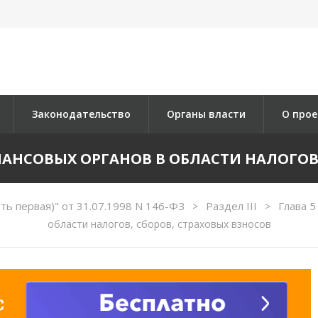
Законодательство
Органы власти
О прое
НАНСОВЫХ ОРГАНОВ В ОБЛАСТИ НАЛОГОВ
ть первая)" от 31.07.1998 N 146-ФЗ
Раздел III
Глава 
>
>
области налогов, сборов, страховых взносов