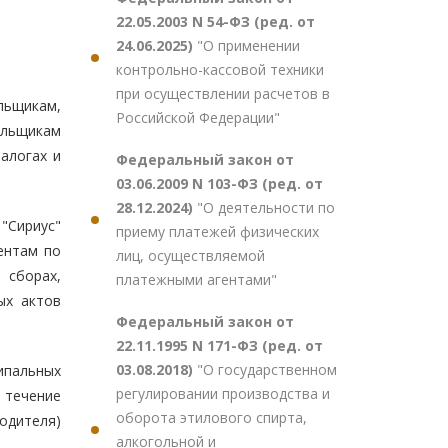
22.05.2003 N 54-ФЗ (ред. от
24.06.2025)
"О применении
контрольно-кассовой техники
при осуществлении расчетов в
льщикам,
Российской Федерации"
ельщикам
алогах и
Федеральный закон от
03.06.2009 N 103-ФЗ (ред. от
28.12.2024)
"О деятельности по
"Сириус"
приему платежей физических
ентам по
лиц, осуществляемой
 сборах,
платежными агентами"
ых актов
Федеральный закон от
22.11.1995 N 171-ФЗ (ред. от
03.08.2018)
"О государственном
ипальных
регулировании производства и
 течение
оборота этилового спирта,
одителя)
алкогольной и