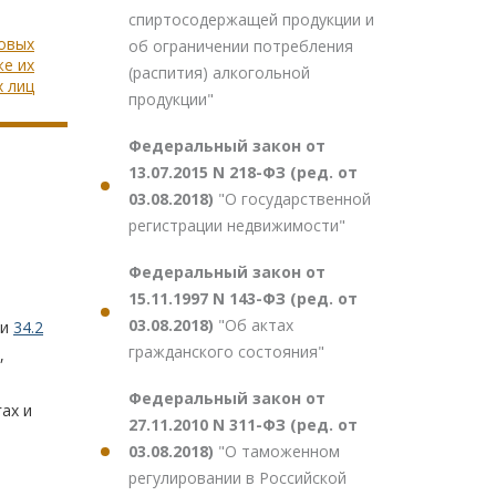
спиртосодержащей продукции и
говых
об ограничении потребления
же их
(распития) алкогольной
 лиц
продукции"
Федеральный закон от
13.07.2015 N 218-ФЗ (ред. от
03.08.2018)
"О государственной
регистрации недвижимости"
Федеральный закон от
15.11.1997 N 143-ФЗ (ред. от
03.08.2018)
"Об актах
ьи
34.2
гражданского состояния"
,
Федеральный закон от
ах и
27.11.2010 N 311-ФЗ (ред. от
03.08.2018)
"О таможенном
регулировании в Российской