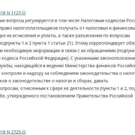
018 N 1127-О
ые вопросы регулируются в том числе Налоговым кодексом Рос
право налогоплательщиков получать от налоговых и финансов
ке их исчисления и уплаты, а также разъяснения по вопросам
одпункты 1 и 2 пункта 1 статьи 21). Этому корреспондирует об
м необходимую информацию в связи с их обращениями (подпунк
 кодекса Российской Федерации). С указанными законоположен
лужбы, находящейся в ведении Министерства финансов Российс
контролю и надзору за соблюдением законодательства о налог
в о законодательстве о налогах и сборах, давать
просам, отнесенным к сфере ее деятельности (пункты 1 и 2, п
жбе, утвержденного постановлением Правительства Российской
018 N 2725-О