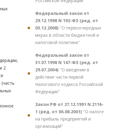
Российской Федерации"
нных
Федеральный закон от
29.12.1998 N 192-ФЗ (ред. от
03.12.2008)
"О первоочередных
мерах в области бюджетной и
налоговой политики"
Федеральный закон от
дерации,
31.07.1998 N 147-ФЗ (ред. от
и 2
29.07.2004)
"О введении в
ке
действие части первой
 (часть
Налогового кодекса Российской
льных
Федерации"
Закон РФ от 27.12.1991 N 2116-
ионное
1 (ред. от 06.08.2001)
"О налоге
на прибыль предприятий и
организаций"