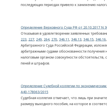
последующих периодах привело к занижению налога
Определение Верховного Суда РФ от 20.10.2017 N 3
Отказывая в удовлетворении заявленных требован
223
,
227
,
249
,
264
,
270
,
346.11
,
346.13
,
346.15
,
346.16
Арбитражного Суда Российской Федерации, изложе
арбитражными судами обоснованности получения н
налоговым органом совокупности обстоятельств, 
пеней и штрафов.
Определение Судебной коллегии по экономическим с
А40-178063/2015
Судебная коллегия отмечает, что лишь при значит
размеру выходного пособия, на которое в соответс