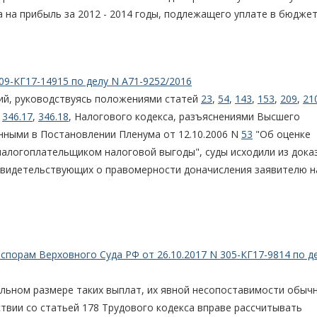
 на прибыль за 2012 - 2014 годы, подлежащего уплате в бюджет
09-КГ17-14915 по делу N А71-9252/2016
ий, руководствуясь положениями статей
23
,
54
,
143
,
153
,
209
,
21
,
346.17
,
346.18
, Налогового кодекса, разъяснениями Высшего
нными в Постановлении Пленума от 12.10.2006 N
53
"Об оценке
алогоплательщиком налоговой выгоды", суды исходили из дока
свидетельствующих о правомерности доначисления заявителю н
порам Верховного Суда РФ от 26.10.2017 N 305-КГ17-9814 по д
ельном размере таких выплат, их явной несопоставимости обыч
твии со статьей 178 Трудового кодекса вправе рассчитывать