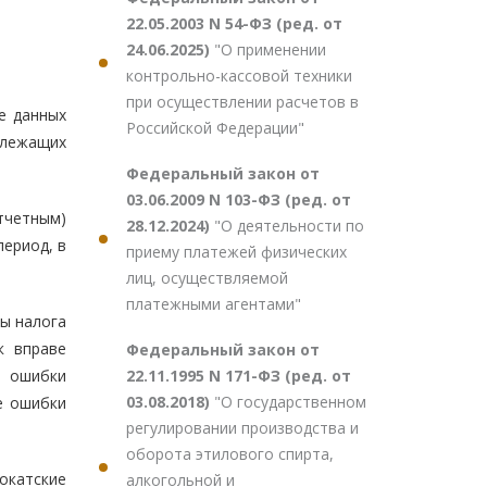
22.05.2003 N 54-ФЗ (ред. от
24.06.2025)
"О применении
контрольно-кассовой техники
при осуществлении расчетов в
е данных
Российской Федерации"
длежащих
Федеральный закон от
03.06.2009 N 103-ФЗ (ред. от
тчетным)
28.12.2024)
"О деятельности по
период, в
приему платежей физических
лиц, осуществляемой
платежными агентами"
ы налога
к вправе
Федеральный закон от
22.11.1995 N 171-ФЗ (ред. от
ы ошибки
03.08.2018)
"О государственном
е ошибки
регулировании производства и
оборота этилового спирта,
окатские
алкогольной и