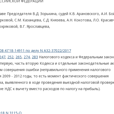
ОССИЙСКОЙ ФЕДЕРАЦИИ
е Председателя В.Д. Зорькина, судей К.В. Арановского, А.И. Бо
рковой, С.М. Казанцева, С.Д. Князева, А.Н. Кокотова, Л.О. Краса
охряковой, В.Г. Ярославцева,
08-КГ18-14911 по делу N А32-37022/2017
247
,
252
,
265
,
274
,
283
Налогового кодекса и Федеральным закон
 первую, часть вторую Кодекса и отдельные законодательные а
дом совершения ошибки (неправильного применения налогового
я 2009 - 2012 годы, то есть момент фактического совершения
а, выявленного в ходе проведения выездной налоговой провер
е НДС к вычету вместо расходов по налогу на прибыль).
018 N 3115-О