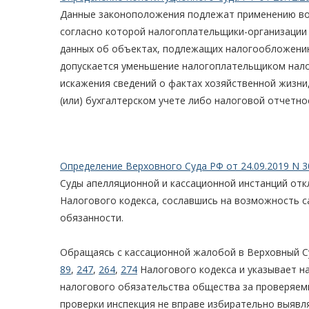
Данные законоположения подлежат применению во
согласно которой налогоплательщики-организации
данных об объектах, подлежащих налогообложению 
допускается уменьшение налогоплательщиком налог
искажения сведений о фактах хозяйственной жизн
(или) бухгалтерском учете либо налоговой отчетнос
Определение Верховного Суда РФ от 24.09.2019 N 3
Суды апелляционной и кассационной инстанций отк
Налогового кодекса, сославшись на возможность 
обязанности.
Обращаясь с кассационной жалобой в Верховный С
89
,
247
,
264
,
274
Налогового кодекса и указывает н
налогового обязательства общества за проверяем
проверки инспекция не вправе избирательно выявл