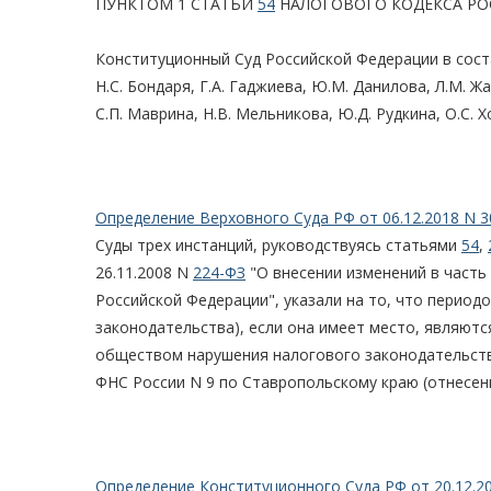
ПУНКТОМ 1 СТАТЬИ
54
НАЛОГОВОГО КОДЕКСА Р
Конституционный Суд Российской Федерации в состав
Н.С. Бондаря, Г.А. Гаджиева, Ю.М. Данилова, Л.М. Жа
С.П. Маврина, Н.В. Мельникова, Ю.Д. Рудкина, О.С. Х
Определение Верховного Суда РФ от 06.12.2018 N 3
Суды трех инстанций, руководствуясь статьями
54
,
26.11.2008 N
224-ФЗ
"О внесении изменений в часть
Российской Федерации", указали на то, что перио
законодательства), если она имеет место, являютс
обществом нарушения налогового законодательств
ФНС России N 9 по Ставропольскому краю (отнесени
Определение Конституционного Суда РФ от 20.12.2