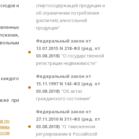
спиртосодержащей продукции и
асходов и
об ограничении потребления
(распития) алкогольной
овленных
продукции"
бложения,
Федеральный закон от
звольным
13.07.2015 N 218-ФЗ (ред. от
03.08.2018)
"О государственной
регистрации недвижимости"
Федеральный закон от
 каждого
15.11.1997 N 143-ФЗ (ред. от
03.08.2018)
"Об актах
гражданского состояния"
акже при
Федеральный закон от
27.11.2010 N 311-ФЗ (ред. от
ав по
03.08.2018)
"О таможенном
суммы
носов
регулировании в Российской