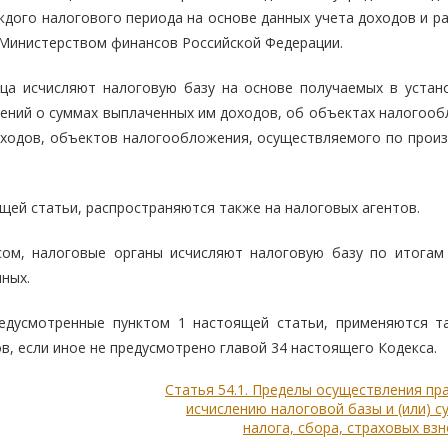
ждого налогового периода на основе данных учета доходов и р
 Министерством финансов Российской Федерации.
ица исчисляют налоговую базу на основе получаемых в устан
едений о суммах выплаченных им доходов, об объектах налогоо
оходов, объектов налогообложения, осуществляемого по прои
ящей статьи, распространяются также на налоговых агентов.
сом, налоговые органы исчисляют налоговую базу по итогам
ных.
редусмотренные пунктом 1 настоящей статьи, применяются т
в, если иное не предусмотрено главой 34 настоящего Кодекса.
Статья 54.1. Пределы осуществления пр
исчислению налоговой базы и (или) 
налога, сбора, страховых вз