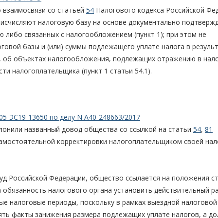
 взаимосвязи со статьей
54
Налогового кодекса Российской Фе
 исчисляют налоговую базу на основе документально подтверж
либо связанных с налогообложением (пункт 1); при этом не
овой базы и (или) суммы подлежащего уплате налога в резуль
и, об объектах налогообложения, подлежащих отражению в нал
ти налогоплательщика (пункт 1 статьи 54.1).
05-ЭС19-13650 по делу N А40-248663/2017
лонили названный довод общества со ссылкой на статьи
54
,
81
самостоятельной корректировки налогоплательщиком своей на
уд Российской Федерации, общество ссылается на положения с
а обязанность налогового органа установить действительный р
ые налоговые периоды, поскольку в рамках выездной налоговой
ять факты занижения размера подлежащих уплате налогов, а д