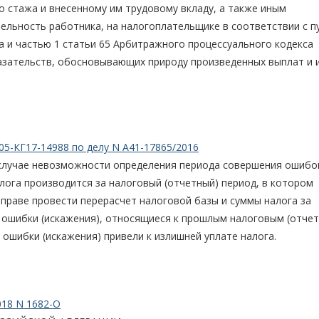
о стажа и внесенному им трудовому вкладу, а также иным
льность работника, на налогоплательщике в соответствии с п
 и частью 1 статьи 65 Арбитражного процессуального кодекса
азательств, обосновывающих природу произведенных выплат и 
05-КГ17-14988 по делу N А41-17865/2016
случае невозможности определения периода совершения ошибо
лога производится за налоговый (отчетный) период, в котором
праве провести перерасчет налоговой базы и суммы налога за
 ошибки (искажения), относящиеся к прошлым налоговым (отче
 ошибки (искажения) привели к излишней уплате налога.
018 N 1682-О