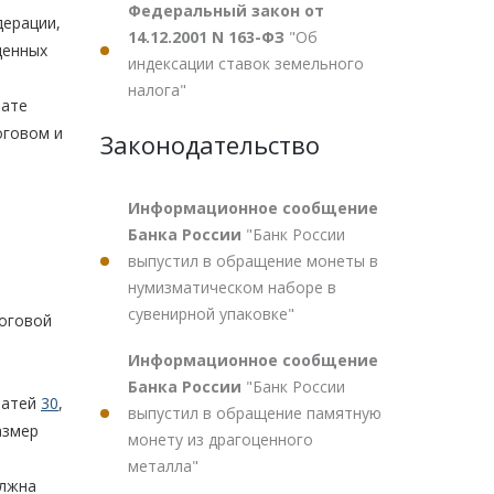
Федеральный закон от
дерации,
14.12.2001 N 163-ФЗ
"Об
денных
индексации ставок земельного
налога"
тате
оговом и
Законодательство
Информационное сообщение
Банка России
"Банк России
выпустил в обращение монеты в
нумизматическом наборе в
сувенирной упаковке"
логовой
Информационное сообщение
Банка России
"Банк России
татей
30
,
выпустил в обращение памятную
азмер
монету из драгоценного
металла"
олжна