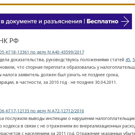
 НК РФ
05-КГ18-13361 по делу N А40-43599/2017
 дела доказательства, руководствуясь положениями статей
45
,
5
ановили, что спорная переплата образовалась у налогоплательщ
ы налога заявитель должен был узнать не позднее срока,
ции, в частности, за 2010 год - не позднее 30.04.2011.
06-КГ17-12133 по делу N А72-12712/2016
афа послужили выводы инспекции о нарушении налогоплательщи
 кодекса в связи с не отражением во внереализационных расхо
расчетов с населением за 2011 год. Отражение указанных убыт