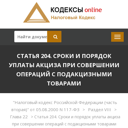
СТАТЬЯ 204. СРОКИ И ПОРЯДОК
УПЛАТЫ АКЦИЗА ПРИ СОВЕРШЕНИИ
ОПЕРАЦИЙ С ПОДАКЦИЗНЫМИ
ТОВАРАМИ
"Налоговый кодекс Российской Федерации (часть
вторая)" от 05.08.2000 N 117-ФЗ
Раздел VIII
>
>
Глава 22
>
Статья 204. Сроки и порядок уплаты акциза
при совершении операций с подакцизными товарами