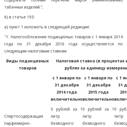
табачных изделий.";
6) в статье 193:
а) пункт 1 изложить в следующей редакции:
"1. Налогообложение подакцизных товаров с 1 января 2014
года по 31 декабря 2016 года осуществляется по
следующим налоговым ставкам:
Виды подакцизных
Налоговая ставка (в процентах 
товаров
рублях за единицу измерен
с 1 января по
с 1 января по
с 1 я
31 декабря
31 декабря
31 
2014 года
2015 года
201
включительно
включительно
вклю
0 рублей за 1
0 рублей за 1
0 руб
Спиртосодержащая
литр
литр
литр
парфюмерно-
безводного
безводного
безво