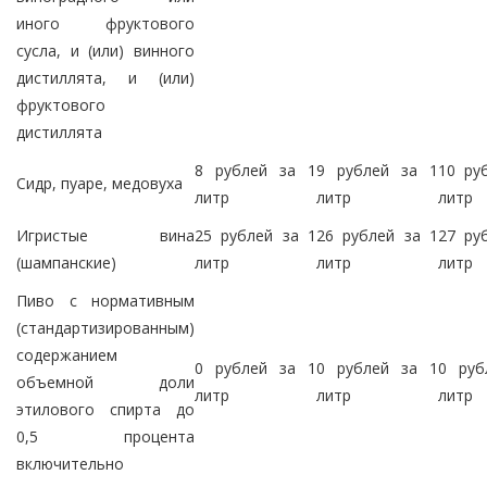
иного фруктового
сусла, и (или) винного
дистиллята, и (или)
фруктового
дистиллята
8 рублей за 1
9 рублей за 1
10 ру
Сидр, пуаре, медовуха
литр
литр
литр
Игристые вина
25 рублей за 1
26 рублей за 1
27 ру
(шампанские)
литр
литр
литр
Пиво с нормативным
(стандартизированным)
содержанием
0 рублей за 1
0 рублей за 1
0 руб
объемной доли
литр
литр
литр
этилового спирта до
0,5 процента
включительно