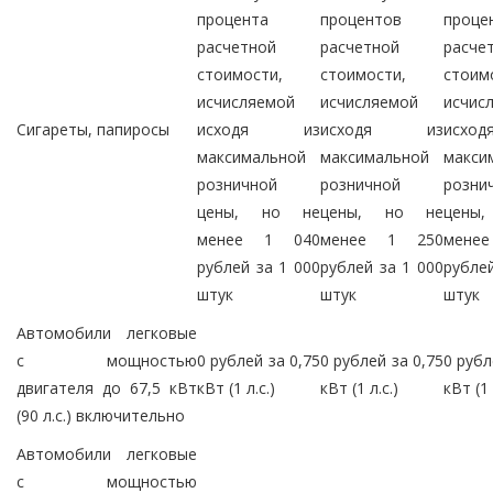
процента
процентов
проце
расчетной
расчетной
расче
стоимости,
стоимости,
стоим
исчисляемой
исчисляемой
исчис
Сигареты, папиросы
исходя из
исходя из
исх
максимальной
максимальной
макси
розничной
розничной
розни
цены, но не
цены, но не
цены
менее 1 040
менее 1 250
мене
рублей за 1 000
рублей за 1 000
рублей
штук
штук
штук
Автомобили легковые
с мощностью
0 рублей за 0,75
0 рублей за 0,75
0 рубл
двигателя до 67,5 кВт
кВт (1 л.с.)
кВт (1 л.с.)
кВт (1 
(90 л.с.) включительно
Автомобили легковые
с мощностью