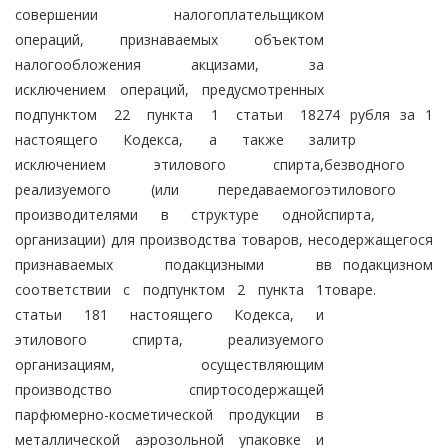
совершении налогоплательщиком
операций, признаваемых объектом
налогообложения акцизами, за
исключением операций, предусмотренных
подпунктом 22 пункта 1 статьи 182
74 рубля за 1
настоящего Кодекса, а также за
литр
исключением этилового спирта,
безводного
реализуемого (или передаваемого
этилового
производителями в структуре одной
спирта,
организации) для производства товаров, не
содержащегося
признаваемых подакцизными в
в подакцизном
соответствии с подпунктом 2 пункта 1
товаре.
статьи 181 настоящего Кодекса, и
этилового спирта, реализуемого
организациям, осуществляющим
производство спиртосодержащей
парфюмерно-косметической продукции в
металлической аэрозольной упаковке и