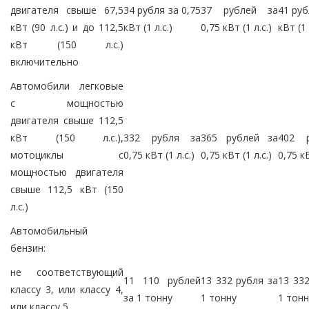
двигателя свыше 67,5
34 рубля за 0,75
37 рублей за
41 руб
кВт (90 л.с.) и до 112,5
кВт (1 л.с.)
0,75 кВт (1 л.с.)
кВт (1 
кВт (150 л.с.)
включительно
Автомобили легковые
с мощностью
двигателя свыше 112,5
кВт (150 л.с.),
332 рубля за
365 рублей за
402 
мотоциклы с
0,75 кВт (1 л.с.)
0,75 кВт (1 л.с.)
0,75 кВ
мощностью двигателя
свыше 112,5 кВт (150
л.с.)
Автомобильный
бензин:
не соответствующий
11 110 рублей
13 332 рубля за
13 332
классу 3, или классу 4,
за 1 тонну
1 тонну
1 тонн
или классу 5