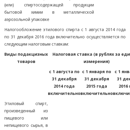
(или) спиртосодержащей продукции
бытовой химии в металлической
аэрозольной упаковке
Налогообложение этилового спирта с 1 августа 2014 года
по 31 декабря 2016 года включительно осуществляется по
следующим налоговым ставкам:
Виды подакцизных
Налоговая ставка (в рублях за ед
товаров
измерения)
с 1 августа по
с 1 января по
с 1 ян
31 декабря
31 декабря
31 де
2014 года
2015 года
2016
включительно
включительно
включи
Этиловый спирт,
произведенный из
пищевого или
непищевого сырья, в