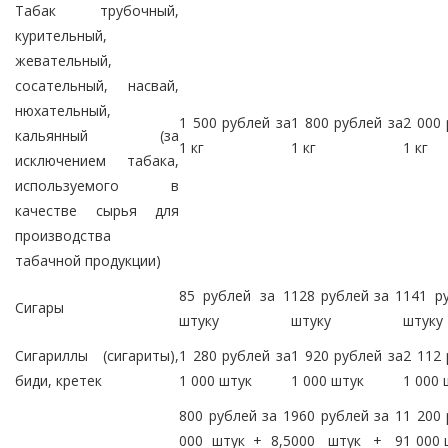
Табак трубочный,
курительный,
жевательный,
сосательный, насвай,
нюхательный,
1 500 рублей за
1 800 рублей за
2 000 
кальянный (за
1 кг
1 кг
1 кг
исключением табака,
используемого в
качестве сырья для
производства
табачной продукции)
85 рублей за 1
128 рублей за 1
141 р
Сигары
штуку
штуку
штуку
Сигариллы (сигариты),
1 280 рублей за
1 920 рублей за
2 112 
биди, кретек
1 000 штук
1 000 штук
1 000 
800 рублей за 1
960 рублей за 1
1 200 
000 штук + 8,5
000 штук + 9
1 000 