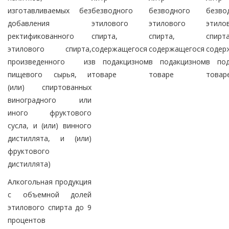
изготавливаемых без
безводного
безводного
безво
добавления
этилового
этилового
этило
ректификованного
спирта,
спирта,
спирта
этилового спирта,
содержащегося
содержащегося
содер
произведенного из
в подакцизном
в подакцизном
в под
пищевого сырья, и
товаре
товаре
товар
(или) спиртованных
виноградного или
иного фруктового
сусла, и (или) винного
дистиллята, и (или)
фруктового
дистиллята)
Алкогольная продукция
с объемной долей
этилового спирта до 9
процентов