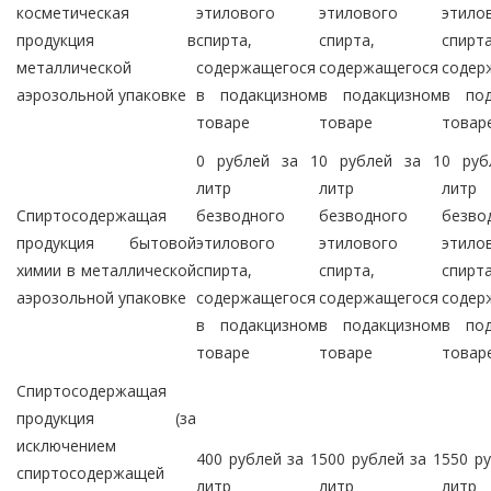
косметическая
этилового
этилового
этило
продукция в
спирта,
спирта,
спирта
металлической
содержащегося
содержащегося
содер
аэрозольной упаковке
в подакцизном
в подакцизном
в под
товаре
товаре
товар
0 рублей за 1
0 рублей за 1
0 руб
литр
литр
литр
Спиртосодержащая
безводного
безводного
безво
продукция бытовой
этилового
этилового
этило
химии в металлической
спирта,
спирта,
спирта
аэрозольной упаковке
содержащегося
содержащегося
содер
в подакцизном
в подакцизном
в под
товаре
товаре
товар
Спиртосодержащая
продукция (за
исключением
400 рублей за 1
500 рублей за 1
550 ру
спиртосодержащей
литр
литр
литр