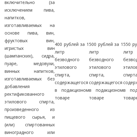
включительно (за
исключением пива,
напитков,
изготавливаемых на
основе пива, вин,
фруктовых вин,
400 рублей за 1
500 рублей за 1
550 ру
игристых вин
литр
литр
литр
(шампанских), сидра,
безводного
безводного
безво
пуаре, медовухи,
этилового
этилового
этило
винных напитков,
спирта,
спирта,
спирта
изготавливаемых без
содержащегося
содержащегося
содер
добавления
в подакцизном
в подакцизном
в под
ректификованного
товаре
товаре
товар
этилового спирта,
произведенного из
пищевого сырья, и
(или) спиртованных
виноградного или