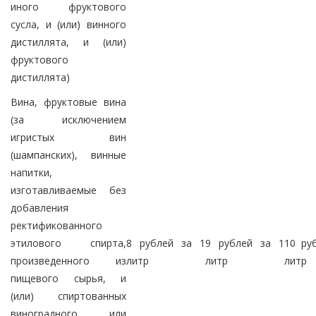
иного фруктового
сусла, и (или) винного
дистиллята, и (или)
фруктового
дистиллята)
Вина, фруктовые вина
(за исключением
игристых вин
(шампанских), винные
напитки,
изготавливаемые без
добавления
ректификованного
этилового спирта,
8 рублей за 1
9 рублей за 1
10 ру
произведенного из
литр
литр
литр
пищевого сырья, и
(или) спиртованных
виноградного или