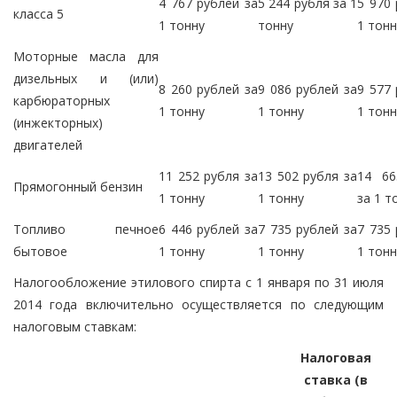
4 767 рублей за
5 244 рубля за 1
5 970 
класса 5
1 тонну
тонну
1 тонн
Моторные масла для
дизельных и (или)
8 260 рублей за
9 086 рублей за
9 577 
карбюраторных
1 тонну
1 тонну
1 тонн
(инжекторных)
двигателей
11 252 рубля за
13 502 рубля за
14 66
Прямогонный бензин
1 тонну
1 тонну
за 1 т
Топливо печное
6 446 рублей за
7 735 рублей за
7 735 
бытовое
1 тонну
1 тонну
1 тонн
Налогообложение этилового спирта с 1 января по 31 июля
2014 года включительно осуществляется по следующим
налоговым ставкам:
Налоговая
ставка (в