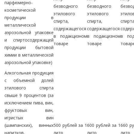
парфюмерно-
безводного
безводного
безво
косметической
этилового
этилового
этило
продукции в
спирта,
спирта,
спирта
металлической
содержащегося
содержащегося
содер
аэрозольной упаковке
в подакцизном
в подакцизном
в под
и спиртосодержащей
товаре
товаре
товар
продукции бытовой
химии в металлической
аэрозольной упаковке)
Алкогольная продукция
с объемной долей
этилового спирта
свыше 9 процентов (за
исключением пива, вин,
фруктовых вин,
игристых вин
(шампанских), винных
500 рублей за 1
600 рублей за 1
660 ру
напитков,
литр
литр
литр