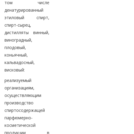
том числе
денатурированный
этиловый спирт,
спирт-сырец,
дистилляты винный,
виноградный,
плодовый,
коньячный,
кальвадосный,
висковый:
реализуемый
организациям,
осуществляющим
производство
спиртосодержащей
парфюмерно-
косметической
продукции в