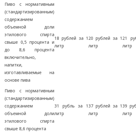
Пиво с нормативным
(стандартизированным)
содержанием
объемной доли
этилового спирта
18 рублей за 1
20 рублей за 1
21 ру
свыше 0,5 процента и
литр
литр
литр
до 8,6 процента
включительно,
напитки,
изготавливаемые на
основе пива
Пиво с нормативным
(стандартизированным)
содержанием
31 рубль за 1
37 рублей за 1
39 ру
объемной доли
литр
литр
литр
этилового спирта
свыше 8,6 процента