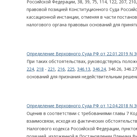
Российской Федерации, 38, 39, 75, 114, 122, 207, 210, 
правовой позицией Конституционного Суда Российс
кассационной инстанции, отменяя в части постанов
налогового органа правовых оснований для принят
Определение Верховного Суда РФ от 22.01.2019 N 3
При таких обстоятельствах, руководствуясь полож
224
,
218
-
221
,
216
,
225
,
346.13
,
346.24
, 346.26, 346.
оснований для признания недействительным решени
Определение Верховного Суда РФ от 12.04.2018 N 3
Оценив в соответствии с требованиями главы 7 Ко
взаимосвязи, исходя из фактических обстоятельст
Налогового кодекса Российской Федерации, пункто
позицией, изложенной в Постановлении Пленума В