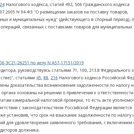
24
Налогового кодекса, статей 492, 506 Гражданского кодекса
07.2005 N 94-ФЗ "О размещении заказов на поставку товаров,
нных и муниципальных нужд" (действующего в спорный период), 
операций, связанных с поставками товаров для муниципальных
06-ЭС21-26251 по делу N А57-17151/2019
итора, руководствуясь статьями 71, 100, 213.8 Федерального 
стве)", статьями
45
,
88
,
216
Налогового кодекса Российской Фе
лены доказательства возникновения задолженности по налогу н
 органа основаны на решении о привлечении к ответственности
татам камеральной налоговой проверки, то есть акте уполномо
тветствии с законодательством Российской Федерации является
же установив, что срок на взыскание задолженности по налогу 
ний для удовлетворения заявленного требования, с включением 
диторов должника.