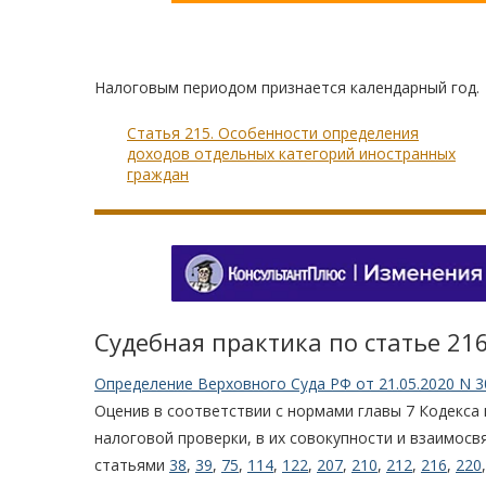
Налоговым периодом признается календарный год.
Статья 215. Особенности определения
доходов отдельных категорий иностранных
граждан
Судебная практика по статье 21
Определение Верховного Суда РФ от 21.05.2020 N 3
Оценив в соответствии с нормами главы 7 Кодекса
налоговой проверки, в их совокупности и взаимосв
статьями
38
,
39
,
75
,
114
,
122
,
207
,
210
,
212
,
216
,
220