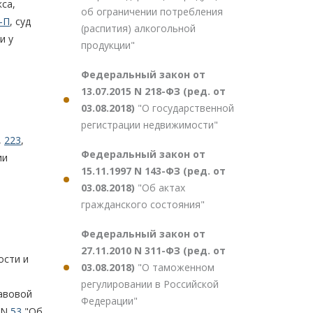
кса,
об ограничении потребления
-П
, суд
(распития) алкогольной
и у
продукции"
Федеральный закон от
13.07.2015 N 218-ФЗ (ред. от
03.08.2018)
"О государственной
регистрации недвижимости"
,
223
,
Федеральный закон от
ии
15.11.1997 N 143-ФЗ (ред. от
03.08.2018)
"Об актах
гражданского состояния"
Федеральный закон от
27.11.2010 N 311-ФЗ (ред. от
ости и
03.08.2018)
"О таможенном
регулировании в Российской
равовой
Федерации"
 N
53
"Об