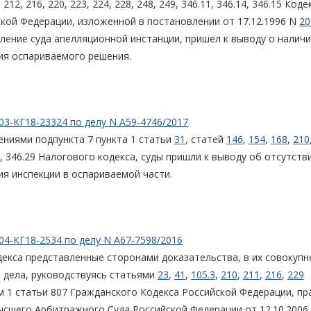
212, 216, 220, 223, 224, 228, 248, 249, 346.11, 346.14, 346.15 Коде
кой Федерации, изложенной в постановлении от 17.12.1996 N
20
ление суда апелляционной инстанции, пришел к выводу о наличи
ия оспариваемого решения.
03-КГ18-23324 по делу N А59-4746/2017
ениями подпункта 7 пункта 1 статьи
31
, статей
146
,
154
,
168
,
210
27, 346.29 Налогового кодекса, суды пришли к выводу об отсутств
я инспекции в оспариваемой части.
04-КГ18-2534 по делу N А67-7598/2016
декса представленные сторонами доказательства, в их совокупн
в дела, руководствуясь статьями
23
,
41
,
105.3
,
210
,
211
,
216
,
229
м 1 статьи 807 Гражданского Кодекса Российской Федерации, п
ысшего Арбитражного Суда Российской Федерации от 12.10.2006