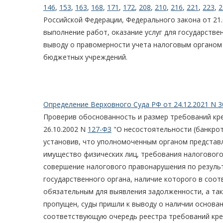
146
,
153
,
163
,
168
,
171
,
172
,
208
,
210
,
216
,
221
,
223
,
2
Российской Федерации, Федерального закона от 21.
выполнение работ, оказание услуг для государстве
выводу о правомерности учета налоговым органом 
бюджетных учреждений.
Определение Верховного Суда РФ от 24.12.2021 N 3
Проверив обоснованность и размер требований кред
26.10.2002 N
127-ФЗ
"О несостоятельности (банкрот
установив, что уполномоченным органом представ
имущество физических лиц, требования налогового
совершение налогового правонарушения по резуль
государственного органа, наличие которого в соо
обязательным для выявления задолженности, а так
пропущен, суды пришли к выводу о наличии основа
соответствующую очередь реестра требований кре