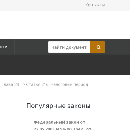
Контакты
кте
Глава 23
>
Статья 216. Налоговый период
Популярные законы
Федеральный закон от
22.05.2003 N 54-ФЗ (ред. от