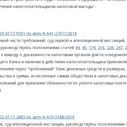
чения налогоплательщиком налоговой выгоды".
05-КГ17-9501 по делу N А41-27011/2016
мой части требований, суд первой и апелляционной инстанций,
, руководствуясь положениями статей
44
,
45
,
174
,
216
,
226
,
247
,
и к выводу о доказанности налоговым органом факта осведомле
го банка и наличии в действиях налогоплательщика признаков
слением через "проблемный" банк денежных средств в размерах,
ства и суммы, исчисленные самим обществом в налоговых дек
оснований для признания обязанности по уплате налоговых плат
.
02-КГ17-2885 по делу N А19-5188/2016
в, суд апелляционной инстанции, руководствуясь положениями 