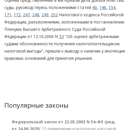
Оценив представленные в материалы дела доказательства,
суды, руководствуясь положениями статей
40
,
146
,
154
,
171
,
172
,
247
,
248
,
249
,
252
Налогового кодекса Российской
Федерации, разъяснениями, изложенными в постановлении
Пленума Высшего Арбитражного Суда Российской
Федерации от 12.10.2006 N
53
"Об оценке арбитражными
судами обоснованности получения налогоплательщиком
налоговой выгоды", пришли к выводу о наличии у инспекции
правовых оснований для принятия решения.
Популярные законы
Федеральный закон от 22.05.2003 N 54-ФЗ (ред.
от 24.06.2025)
"О применении контрольно-кассовой