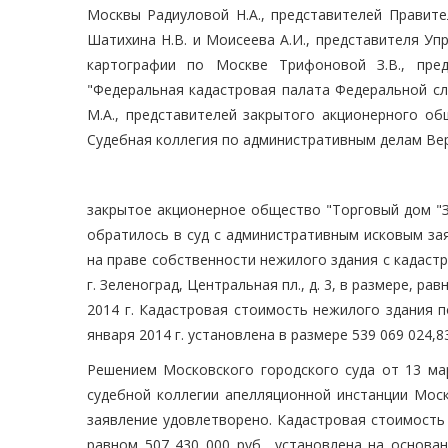
Москвы Радиуловой Н.А., представителей Правит
Шатихина Н.В. и Моисеева А.И., представителя Уп
картографии по Москве Трифоновой З.В., пред
"Федеральная кадастровая палата Федеральной сл
М.А., представителей закрытого акционерного об
Судебная коллегия по административным делам Ве
закрытое акционерное общество "Торговый дом "З
обратилось в суд с административным исковым за
на праве собственности нежилого здания с кадастр
г. Зеленоград, Центральная пл., д. 3, в размере, ра
2014 г. Кадастровая стоимость нежилого здания 
января 2014 г. установлена в размере 539 069 024,83
Решением Московского городского суда от 13 ма
судебной коллегии апелляционной инстанции Моск
заявление удовлетворено. Кадастровая стоимость
равном 507 430 000 руб., установлена на основа