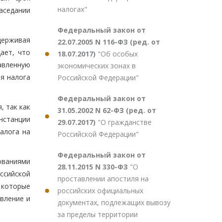
налогах"
аседании
Федеральный закон от
держивая
22.07.2005 N 116-ФЗ (ред. от
ает, что
18.07.2017)
"Об особых
авленную
экономических зонах в
я налога
Российской Федерации"
Федеральный закон от
, так как
31.05.2002 N 62-ФЗ (ред. от
нстанции
29.07.2017)
"О гражданстве
алога на
Российской Федерации"
Федеральный закон от
ованиями
28.11.2015 N 330-ФЗ
"О
ссийской
проставлении апостиля на
 которые
российских официальных
вление и
документах, подлежащих вывозу
.
за пределы территории