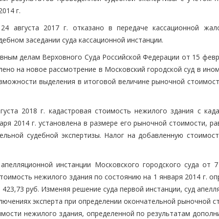
014 г.
 24 августа 2017 г. отказано в передаче кассационной жа
дебном заседании суда кассационной инстанции.
вным делам Верховного Суда Российской Федерации от 15 февр
лено на новое рассмотрение в Московский городской суд в ино
озможности выделения в итоговой величине рыночной стоимост
густа 2018 г. кадастровая стоимость нежилого здания с кад
аря 2014 г. установлена в размере его рыночной стоимости, р
тельной судебной экспертизы. Налог на добавленную стоимост
апелляционной инстанции Московского городского суда от 7
стоимость нежилого здания по состоянию на 1 января 2014 г. о
 423,73 руб. Изменяя решение суда первой инстанции, суд апел
ключениях эксперта при определении окончательной рыночной с
мости нежилого здания, определенной по результатам дополн