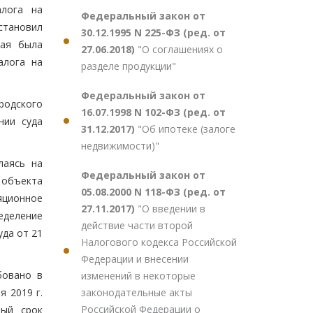
алога на
Федеральный закон от
становил
30.12.1995 N 225-ФЗ (ред. от
рая была
27.06.2018)
"О соглашениях о
алога на
разделе продукции"
Федеральный закон от
родского
16.07.1998 N 102-ФЗ (ред. от
нии суда
31.12.2017)
"Об ипотеке (залоге
недвижимости)"
лаясь на
Федеральный закон от
 объекта
05.08.2000 N 118-ФЗ (ред. от
яционное
27.11.2017)
"О введении в
ределение
действие части второй
уда от 21
Налогового кодекса Российской
Федерации и внесении
бовано в
изменений в некоторые
законодательные акты
 2019 г.
Российской Федерации о
ный срок