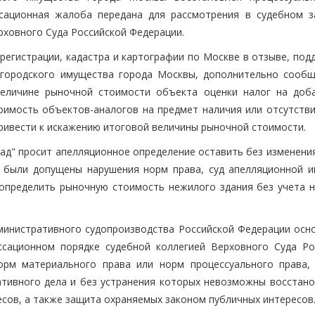
сационная жалоба передана для рассмотрения в судебном з
рховного Суда Российской Федерации.
регистрации, кадастра и картографии по Москве в отзыве, под
городского имущества города Москвы, дополнительно сообщ
величине рыночной стоимости объекта оценки налог на доб
оимость объектов-аналогов на предмет наличия или отсутстви
ривести к искажению итоговой величины рыночной стоимости.
ад" просит апелляционное определение оставить без изменения
е были допущены нарушения норм права, суд апелляционной и
определить рыночную стоимость нежилого здания без учета н
дминистративного судопроизводства Российской Федерации осн
ссационном порядке судебной коллегией Верховного Суда Ро
орм материального права или норм процессуального права,
ативного дела и без устранения которых невозможны восстано
есов, а также защита охраняемых законом публичных интересов