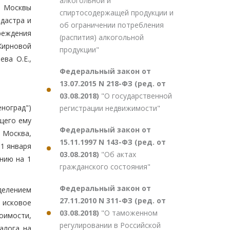
алкогольной и
а Москвы
спиртосодержащей продукции и
дастра и
об ограничении потребления
реждения
(распития) алкогольной
Жирновой
продукции"
ва О.Е.,
Федеральный закон от
13.07.2015 N 218-ФЗ (ред. от
03.08.2018)
"О государственной
ноград")
регистрации недвижимости"
щего ему
Федеральный закон от
. Москва,
15.11.1997 N 143-ФЗ (ред. от
 1 января
03.08.2018)
"Об актах
нию на 1
гражданского состояния"
Федеральный закон от
делением
27.11.2010 N 311-ФЗ (ред. от
 исковое
03.08.2018)
"О таможенном
оимости,
регулировании в Российской
алога на