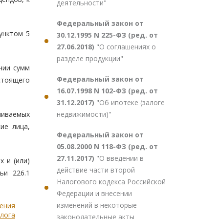
деятельности"
Федеральный закон от
унктом 5
30.12.1995 N 225-ФЗ (ред. от
27.06.2018)
"О соглашениях о
разделе продукции"
нии сумм
Федеральный закон от
тоящего
16.07.1998 N 102-ФЗ (ред. от
31.12.2017)
"Об ипотеке (залоге
недвижимости)"
чиваемых
ие лица,
Федеральный закон от
05.08.2000 N 118-ФЗ (ред. от
27.11.2017)
"О введении в
 и (или)
действие части второй
ьи 226.1
Налогового кодекса Российской
Федерации и внесении
изменений в некоторые
ления
алога
законодательные акты