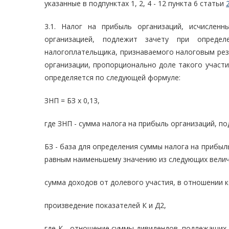
указанные в подпунктах 1, 2, 4 - 12 пункта 6 статьи
3.1. Налог на прибыль организаций, исчислен
организацией, подлежит зачету при опреде
налогоплательщика, признаваемого налоговым рез
организации, пропорционально доле такого участи
определяется по следующей формуле:
ЗНП = БЗ x 0,13,
где ЗНП - сумма налога на прибыль организаций, п
БЗ - база для определения суммы налога на прибыл
равным наименьшему значению из следующих велич
сумма доходов от долевого участия, в отношении к
произведение показателей К и Д2,
где К - отношение суммы дивидендов, подлежащих 