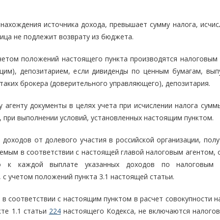
у нахождения источника дохода, превышает сумму налога, исчи
ница не подлежит возврату из бюджета.
учетом положений настоящего пункта производятся налоговым 
им), депозитарием, если дивиденды по ценным бумагам, вы
таких брокера (доверительного управляющего), депозитария.
 агенту документы в целях учета при исчислении налога суммы
, при выполнении условий, установленных настоящим пунктом.
 доходов от долевого участия в российской организации, полу
аемым в соответствии с настоящей главой налоговым агентом, 
о к каждой выплате указанных доходов по налоговым с
 с учетом положений пункта 3.1 настоящей статьи.
 в соответствии с настоящим пунктом в расчет совокупности н
кте 1.1 статьи
224
настоящего Кодекса, не включаются налогов