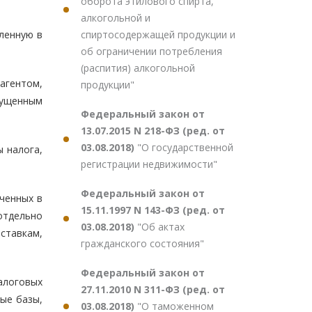
оборота этилового спирта,
алкогольной и
спиртосодержащей продукции и
сленную в
об ограничении потребления
(распития) алкогольной
агентом,
продукции"
пущенным
Федеральный закон от
13.07.2015 N 218-ФЗ (ред. от
03.08.2018)
"О государственной
 налога,
регистрации недвижимости"
Федеральный закон от
ченных в
15.11.1997 N 143-ФЗ (ред. от
отдельно
03.08.2018)
"Об актах
тавкам,
гражданского состояния"
Федеральный закон от
алоговых
27.11.2010 N 311-ФЗ (ред. от
ые базы,
03.08.2018)
"О таможенном