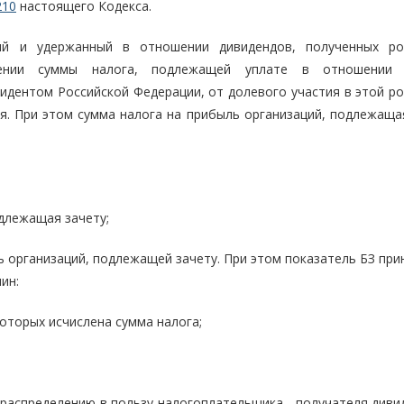
210
настоящего Кодекса.
ный и удержанный в отношении дивидендов, полученных ро
лении суммы налога, подлежащей уплате в отношении 
идентом Российской Федерации, от долевого участия в этой ро
я. При этом сумма налога на прибыль организаций, подлежащая
одлежащая зачету;
ь организаций, подлежащей зачету. При этом показатель БЗ пр
ин:
оторых исчислена сумма налога;
распределению в пользу налогоплательщика - получателя дивид