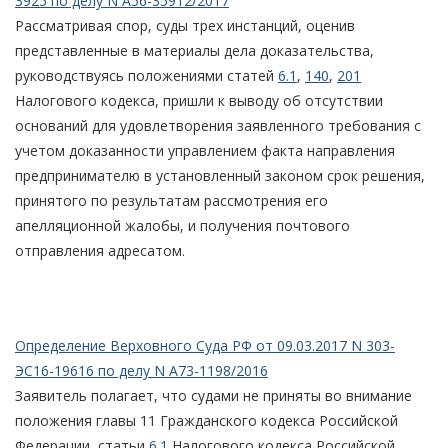
3925 по делу N А56-35912/2017
Рассматривая спор, суды трех инстанций, оценив
представленные в материалы дела доказательства,
руководствуясь положениями статей
6.1
,
140
,
201
Налогового кодекса, пришли к выводу об отсутствии
оснований для удовлетворения заявленного требования с
учетом доказанности управлением факта направления
предпринимателю в установленный законом срок решения,
принятого по результатам рассмотрения его
апелляционной жалобы, и получения почтового
отправления адресатом.
Определение Верховного Суда РФ от 09.03.2017 N 303-
ЭС16-19616 по делу N А73-1198/2016
Заявитель полагает, что судами не приняты во внимание
положения главы 11 Гражданского кодекса Российской
Федерации, статьи
6.1
Налогового кодекса Российской