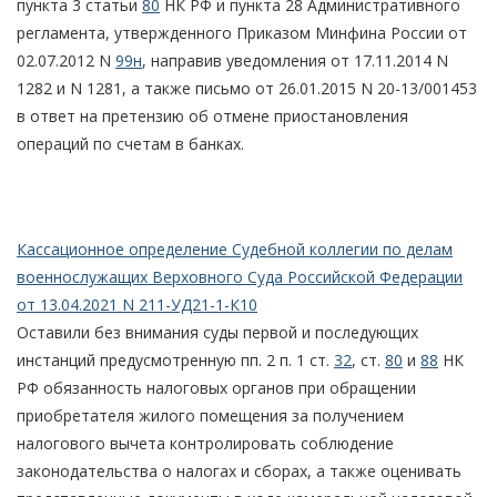
пункта 3 статьи
80
НК РФ и пункта 28 Административного
регламента, утвержденного Приказом Минфина России от
02.07.2012 N
99н
, направив уведомления от 17.11.2014 N
1282 и N 1281, а также письмо от 26.01.2015 N 20-13/001453
в ответ на претензию об отмене приостановления
операций по счетам в банках.
Кассационное определение Судебной коллегии по делам
военнослужащих Верховного Суда Российской Федерации
от 13.04.2021 N 211-УД21-1-К10
Оставили без внимания суды первой и последующих
инстанций предусмотренную пп. 2 п. 1 ст.
32
, ст.
80
и
88
НК
РФ обязанность налоговых органов при обращении
приобретателя жилого помещения за получением
налогового вычета контролировать соблюдение
законодательства о налогах и сборах, а также оценивать