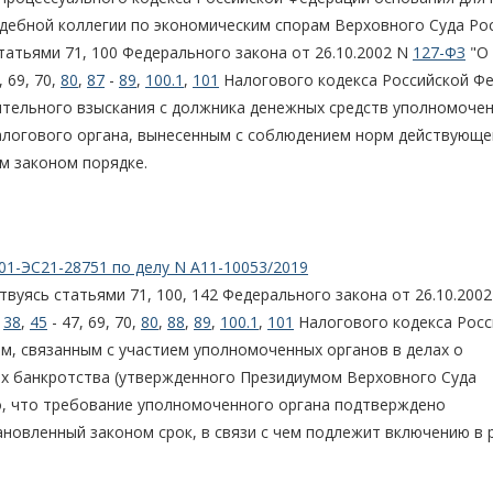
дебной коллегии по экономическим спорам Верховного Суда Ро
атьями 71, 100 Федерального закона от 26.10.2002 N
127-ФЗ
"О
 69, 70,
80
,
87
-
89
,
100.1
,
101
Налогового кодекса Российской Ф
удительного взыскания с должника денежных средств уполномоче
логового органа, вынесенным с соблюдением норм действующе
м законом порядке.
01-ЭС21-28751 по делу N А11-10053/2019
твуясь статьями 71, 100, 142 Федерального закона от 26.10.200
и
38
,
45
- 47, 69, 70,
80
,
88
,
89
,
100.1
,
101
Налогового кодекса Росс
м, связанным с участием уполномоченных органов в делах о
ах банкротства (утвержденного Президиумом Верховного Суда
го, что требование уполномоченного органа подтверждено
ановленный законом срок, в связи с чем подлежит включению в 