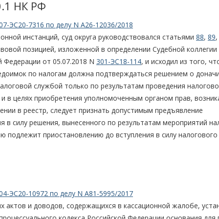
0.1 НК РФ
07-ЭС20-7316 по делу N А26-12036/2018
ионной инстанций, суд округа руководствовался статьями
88
,
89
вовой позицией, изложенной в определении Судебной коллегии
 Федерации от 05.07.2018 N
301-ЭС18-114
, и исходил из того, чт
недоимок по налогам должна подтверждаться решением о донач
налоговой службой только по результатам проведения налогов
в и в целях приобретения уполномоченным органом прав, возни
чении в реестр, следует признать допустимым предъявление
я в силу решения, вынесенного по результатам мероприятий на
ию подлежит приостановлению до вступления в силу налогового
04-ЭС20-10972 по делу N А81-5995/2017
ых актов и доводов, содержащихся в кассационной жалобе, уста
процессуального кодекса Российской Федерации основания для 