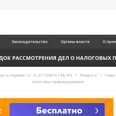
Законодательство
Органы власти
О прое
ОРЯДОК РАССМОТРЕНИЯ ДЕЛ О НАЛОГОВЫХ
асть первая)" от 31.07.1998 N 146-ФЗ
Раздел V
Глава
>
>
налоговых правонарушениях