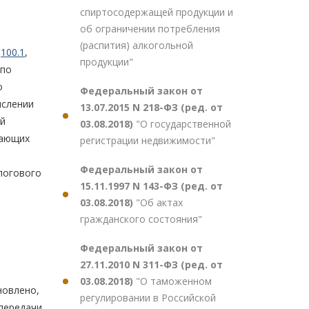
спиртосодержащей продукции и
об ограничении потребления
(распития) алкогольной
,
100.1
,
продукции"
 по
о
Федеральный закон от
ислении
13.07.2015 N 218-ФЗ (ред. от
ой
03.08.2018)
"О государственной
кающих
регистрации недвижимости"
Федеральный закон от
логового
15.11.1997 N 143-ФЗ (ред. от
03.08.2018)
"Об актах
гражданского состояния"
Федеральный закон от
27.11.2010 N 311-ФЗ (ред. от
03.08.2018)
"О таможенном
новлено,
регулировании в Российской
передачи