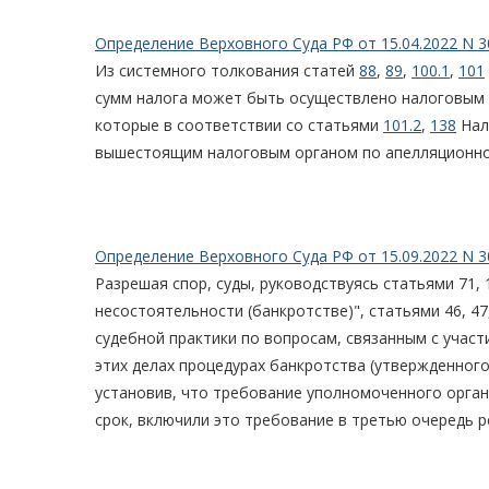
Определение Верховного Суда РФ от 15.04.2022 N 3
Из системного толкования статей
88
,
89
,
100.1
,
101
сумм налога может быть осуществлено налоговым 
которые в соответствии со статьями
101.2
,
138
Нал
вышестоящим налоговым органом по апелляционной 
Определение Верховного Суда РФ от 15.09.2022 N 3
Разрешая спор, суды, руководствуясь статьями 71, 
несостоятельности (банкротстве)", статьями 46, 47
судебной практики по вопросам, связанным с учас
этих делах процедурах банкротства (утвержденного
установив, что требование уполномоченного орга
срок, включили это требование в третью очередь р