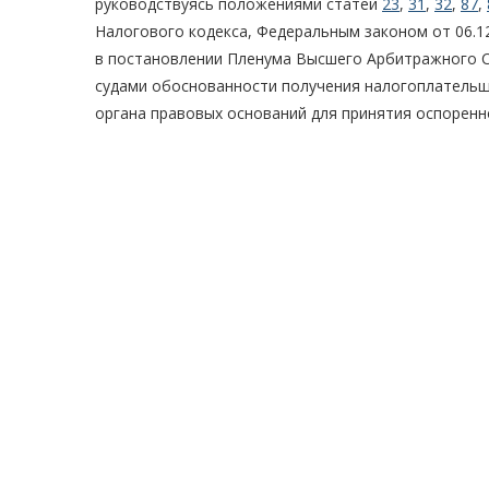
руководствуясь положениями статей
23
,
31
,
32
,
87
,
Налогового кодекса, Федеральным законом от 06.1
в постановлении Пленума Высшего Арбитражного С
судами обоснованности получения налогоплательщи
органа правовых оснований для принятия оспоренно