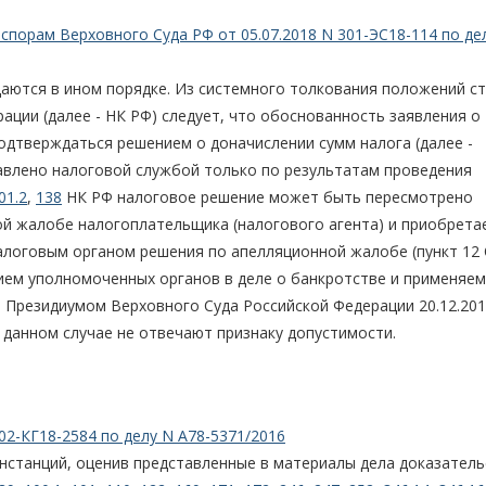
порам Верховного Суда РФ от 05.07.2018 N 301-ЭС18-114 по де
ются в ином порядке. Из системного толкования положений с
ации (далее - НК РФ) следует, что обоснованность заявления о
одтверждаться решением о доначислении сумм налога (далее -
авлено налоговой службой только по результатам проведения
01.2
,
138
НК РФ налоговое решение может быть пересмотрено
 жалобе налогоплательщика (налогового агента) и приобрета
алоговым органом решения по апелляционной жалобе (пункт 12
тием уполномоченных органов в деле о банкротстве и применяем
о Президиумом Верховного Суда Российской Федерации 20.12.201
в данном случае не отвечают признаку допустимости.
02-КГ18-2584 по делу N А78-5371/2016
инстанций, оценив представленные в материалы дела доказатель