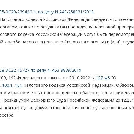
05-ЭС20-23942(11) по делу N А40-258031/2018
Налогового кодекса Российской Федерации следует, что доначи
органом только по результатам проведения налоговой проверк
огового кодекса Российской Федерации могут быть пересмотре
жалобе налогоплательщика (налогового агента) и (или) в суде
08-ЭС22-15727 по делу N А53-9839/2019
100, 142 Федерального закона от 26.10.2002 N
127-ФЗ
"О
,
100.1
,
101
Налогового кодекса Российской Федерации, Обзоро
тием уполномоченных органов в делах о банкротстве и применяе
 Президиумом Верховного Суда Российской Федерации 20.12.201
на подтверждено документально и заявлено в установленный за
еестра.