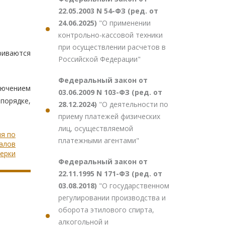
22.05.2003 N 54-ФЗ (ред. от
24.06.2025)
"О применении
контрольно-кассовой техники
при осуществлении расчетов в
риваются
Российской Федерации"
Федеральный закон от
лючением
03.06.2009 N 103-ФЗ (ред. от
порядке,
28.12.2024)
"О деятельности по
приему платежей физических
лиц, осуществляемой
ия по
платежными агентами"
алов
ерки
Федеральный закон от
22.11.1995 N 171-ФЗ (ред. от
03.08.2018)
"О государственном
регулировании производства и
оборота этилового спирта,
алкогольной и