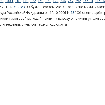
89
,
100.1
,
101
,
110
,
122
,
169
,
171
,
172
,
246
,
247
,
252
,
346.14
,
346.16
2.2011 N
402-ФЗ
"О бухгалтерском учете", разъяснениями, изло
уда Российской Федерации от 12.10.2006 N
53
"Об оценке арби
ком налоговой выгоды", пришли к выводу о наличии у налогов
го решения, с чем согласился суд округа.