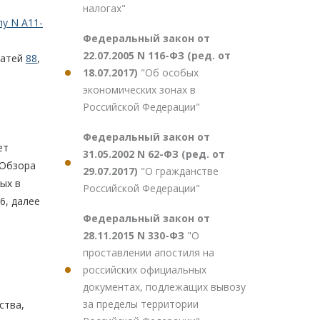
налогах"
лу N А11-
Федеральный закон от
22.07.2005 N 116-ФЗ (ред. от
татей
88
,
18.07.2017)
"Об особых
экономических зонах в
Российской Федерации"
Федеральный закон от
ет
31.05.2002 N 62-ФЗ (ред. от
 Обзора
29.07.2017)
"О гражданстве
ых в
Российской Федерации"
6, далее
Федеральный закон от
28.11.2015 N 330-ФЗ
"О
проставлении апостиля на
российских официальных
документах, подлежащих вывозу
за пределы территории
ства,