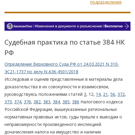
подразделения
Судебная практика по статье 384 НК
РФ
Определение Верховного Суда РФ от 24.03.2021 N 310-
ЭС21-1737 по делу N А36-4501/2018
Исследовав и оценив представленные в материалы дела
доказательства в их совокупности и взаимосвязи,
руководствуясь положениями статей
3
, 12,
14
,
21
,
56
,
372
,
373
,
374
,
376
,
382
,
383
,
384
,
385
,
386
Налогового кодекса
Российской Федерации, вышеуказанных региональных
нормативных правовых актов, суды пришли к выводам о
неправомерности произведенного инспекцией
доначисления налога на имущество и наличии