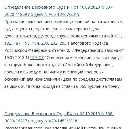
Определение Верховного Суда РФ от 16.09.2020 N 307-
ЭС20-11859 по делу N А05-13467/2019
Признавая решение инспекции в указанной части законным,
суды, оценив представленные в материалы дела
доказательства, руководствуясь положениями статей
181
,
182
,
187
,
193
,
194
,
200
,
202
,
203
Налогового кодекса
Российской Федерации, статей 2, 3 Федерального закона от
19.07.2018 N
199-ФЗ
"О внесении изменений в части первую
и вторую Налогового кодекса Российской Федерации",
пришли к выводу о наличии у инспекции правовых
оснований для исчисления акциза по средним дистиллятам
за июнь 2018 года исходя из ставки 6 665 рублей за тонну.
Определение Верховного Суда РФ от 02.10.2019 N 308-
ЭС19-16217 по делу N А20-1453/2018
Рассматривая спор, суд апелляционной инстанции, оценив