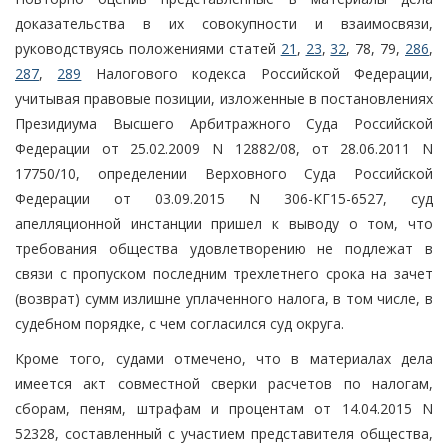
доказательства в их совокупности и взаимосвязи,
руководствуясь положениями статей
21
,
23
,
32
, 78, 79,
286
,
287
,
289
Налогового кодекса Российской Федерации,
учитывая правовые позиции, изложенные в постановлениях
Президиума Высшего Арбитражного Суда Российской
Федерации от 25.02.2009 N 12882/08, от 28.06.2011 N
17750/10, определении Верховного Суда Российской
Федерации от 03.09.2015 N 306-КГ15-6527, суд
апелляционной инстанции пришел к выводу о том, что
требования общества удовлетворению не подлежат в
связи с пропуском последним трехлетнего срока на зачет
(возврат) сумм излишне уплаченного налога, в том числе, в
судебном порядке, с чем согласился суд округа.
Кроме того, судами отмечено, что в материалах дела
имеется акт совместной сверки расчетов по налогам,
сборам, пеням, штрафам и процентам от 14.04.2015 N
52328, составленный с участием представителя общества,