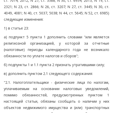
ст. 7014; 2012, N 27, ст. 3588; N 50, ст. 6954; 2013, N 19, ст.
2321; N 23, ст. 2866; N 26, ст. 3207; N 27, ст. 3445; N 30, ст.
4049, 4081; N 40, ст. 5037, 5038; N 44, ст. 5645; N 52, ст. 6985)
следующие изменения:
1) в статье 23:
а) подпункт 5 пункта 1 дополнить словами "или является
религиозной организацией, у которой за отчетные
(налоговые) периоды календарного года не возникало
обязанности по уплате налогов и сборов";
б) подпункты 1 и 1.1 пункта 2 признать утратившими силу;
в) дополнить пунктом 2.1 следующего содержания:
"2.1. Налогоплательщики - физические лица по налогам,
уплачиваемым на основании налоговых уведомлений,
помимо обязанностей, предусмотренных пунктом 1
настоящей статьи, обязаны сообщать о наличии у них
объектов недвижимого имущества и (или) транспортных