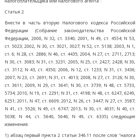
налогоплательщика или налогового агента".
Статья 2
Внести в часть вторую Налогового кодекса Российской
Федерации (Собрание законодательства Российской
Федерации, 2000, N 32, ст. 3340; 2001, N 49, ст. 4554; N 53,
ст. 5023; 2002, N 30, ст. 3021, 3027; N 52, ст. 5138; 2003, N 1,
ст. 6; N 28, ст. 2886; N 46, ст. 4435; 2004, N 27, ст. 2711, 2713;
N 30, ст. 3083; N 31, ст. 3231; 2005, N 25, ст. 2427, 2428; N 30,
ст. 3112; N 43, ст. 4350; 2006, N 12, ст. 1233; N 31, ст. 3436;
2007, N 23, ст. 2691; N 31, ст. 4013; 2008, N 27, ст. 3126; N 30,
ст. 3611; 2009, N 29, ст. 3641; N 30, ст. 3739; N 48, ст. 5733,
5734; 2010, N 19, ст. 2291; N 31, ст. 4198; N 48, ст. 6247, 6249,
6251; 2011, N 47, ст. 6609; 2012, N 26, ст. 3447; N 27, ст. 3587;
N 41, ст. 5526; N 49, ст. 6747; 2013, N 30, ст. 4031; N 40, ст.
5038; N 44, ст. 5640, 5646; N 49, ст. 6335) следующие
изменения:
1) абзац первый пункта 2 статьи 346.11 после слов "налога