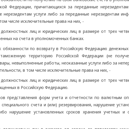
кой Федерации, причитающихся за переданные нерезидентам
е нерезидентам услуги либо за переданные нерезидентам ин
том числе исключительные права на них, -
должностных лиц и юридических лиц в размере от трех четв
енных на счета в уполномоченных банках.
к обязанности по возврату в Российскую Федерацию денежных 
 таможенную территорию Российской Федерации (не получ
вары, невыполненные работы, неоказанные услуги либо за непе
ельности, в том числе исключительные права на них, -
должностных лиц и юридических лиц в размере от трех четв
ащенных в Российскую Федерацию.
ков представления форм учета и отчетности по валютным оп
 специального счета и (или) резервирования, нарушение устан
ибо нарушение установленных сроков хранения учетных и 