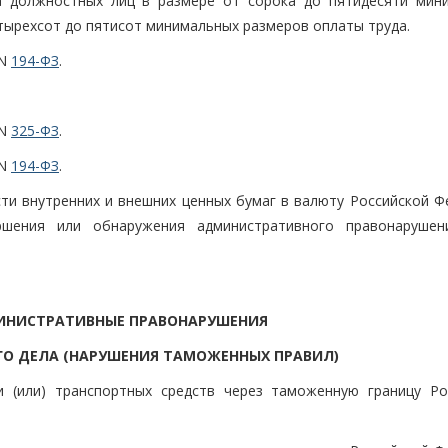
а должностных лиц в размере от сорока до пятидесяти мин
етырехсот до пятисот минимальных размеров оплаты труда.
 N
194-ФЗ
.
 N
325-ФЗ
.
 N
194-ФЗ
.
сти внутренних и внешних ценных бумаг в валюту Российской Ф
шения или обнаружения административного правонарушен
ДМИНИСТРАТИВНЫЕ ПРАВОНАРУШЕНИЯ
О ДЕЛА (НАРУШЕНИЯ ТАМОЖЕННЫХ ПРАВИЛ)
и (или) транспортных средств через таможенную границу Ро