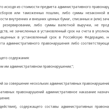
го исходя из стоимости предмета административного правонару
 сборов или таможенных пошлин, либо суммы незаконной 
сти внутренних и внешних ценных бумаг, списанных и (или) за
о резервировании, либо суммы валютной выручки, не про
дств, не зачисленных в установленный срок на счета в уполно
вращенных в установленный срок в Российскую Федерацию, 
ета административного правонарушения либо соответствующ
ющего содержания:
ом им административном правонарушении;";
ний за совершение нескольких административных правонарушени
ративных правонарушений административное наказание назнач
шение.
действия), содержащего составы административных правона