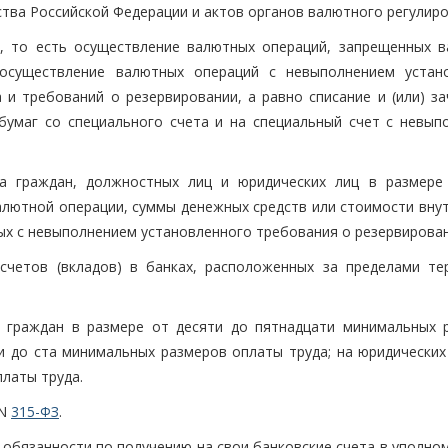
ства Российской Федерации и актов органов валютного регулир
й, то есть осуществление валютных операций, запрещенных 
 осуществление валютных операций с невыполнением устан
 и требований о резервировании, а равно списание и (или) за
бумаг со специального счета и на специальный счет с невып
а граждан, должностных лиц и юридических лиц в размере
алютной операции, суммы денежных средств или стоимости внут
ных с невыполнением установленного требования о резервирован
счетов (вкладов) в банках, расположенных за пределами те
 граждан в размере от десяти до пятнадцати минимальных 
и до ста минимальных размеров оплаты труда; на юридических 
латы труда.
 N
315-ФЗ
.
 обязанности по получению на свои банковские счета в уполно