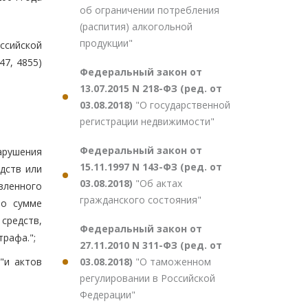
об ограничении потребления
(распития) алкогольной
продукции"
ссийской
847, 4855)
Федеральный закон от
13.07.2015 N 218-ФЗ (ред. от
03.08.2018)
"О государственной
регистрации недвижимости"
Федеральный закон от
арушения
15.11.1997 N 143-ФЗ (ред. от
дств или
03.08.2018)
"Об актах
вленного
гражданского состояния"
бо сумме
 средств,
Федеральный закон от
рафа.";
27.11.2010 N 311-ФЗ (ред. от
03.08.2018)
"О таможенном
"и актов
регулировании в Российской
Федерации"