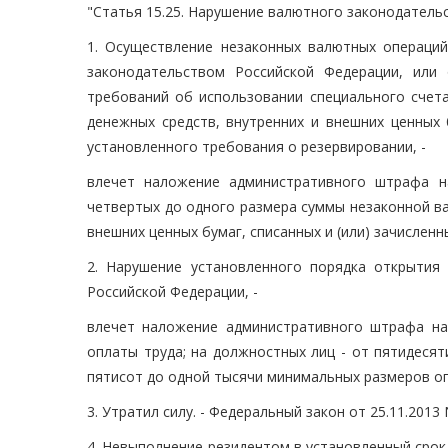
"Статья 15.25. Нарушение валютного законодатель
1. Осуществление незаконных валютных операци
законодательством Российской Федерации, или
требований об использовании специального счета
денежных средств, внутренних и внешних ценных 
установленного требования о резервировании, -
влечет наложение административного штрафа н
четвертых до одного размера суммы незаконной в
внешних ценных бумаг, списанных и (или) зачислен
2. Нарушение установленного порядка открытия 
Российской Федерации, -
влечет наложение административного штрафа на
оплаты труда; на должностных лиц - от пятидесят
пятисот до одной тысячи минимальных размеров оп
3. Утратил силу. - Федеральный закон от 25.11.2013
4. Невыполнение резидентом в установленный срок