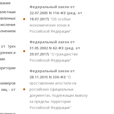
ования
Федеральный закон от
валютным
22.07.2005 N 116-ФЗ (ред. от
овленных
18.07.2017)
"Об особых
числение
экономических зонах в
олнением
Российской Федерации"
Федеральный закон от
 от трех
31.05.2002 N 62-ФЗ (ред. от
ренних и
29.07.2017)
"О гражданстве
ии.
Российской Федерации"
рритории
Федеральный закон от
28.11.2015 N 330-ФЗ
"О
проставлении апостиля на
размеров
российских официальных
лиц - от
документах, подлежащих вывозу
за пределы территории
Российской Федерации"
моченных