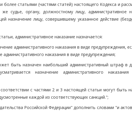
и более статьями (частями статей) настоящего Кодекса и расс
же судье, органу, должностному лицу, административное н
щей назначение лицу, совершившему указанное действие (безде
статьи, административное наказание назначается:
ачение административного наказания в виде предупреждения, е
ие административного наказания в виде предупреждения;
 может быть назначен наибольший административный штраф в 
усматривается назначение административного наказани
 соответствии с частями 2 и 3 настоящей статьи могут быть н
усмотренные каждой из соответствующих санкций.";
нодательства Российской Федерации" дополнить словами "и акто