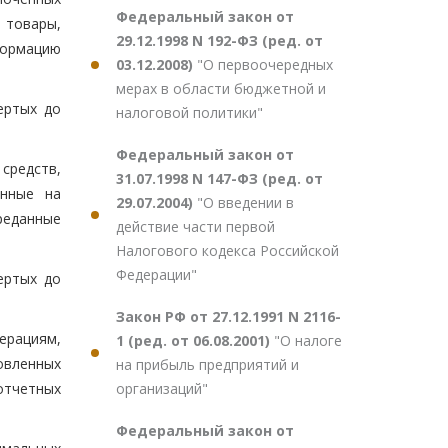
Федеральный закон от
 товары,
29.12.1998 N 192-ФЗ (ред. от
формацию
03.12.2008)
"О первоочередных
мерах в области бюджетной и
ертых до
налоговой политики"
Федеральный закон от
средств,
31.07.1998 N 147-ФЗ (ред. от
енные на
29.07.2004)
"О введении в
реданные
действие части первой
Налогового кодекса Российской
Федерации"
ертых до
Закон РФ от 27.12.1991 N 2116-
ерациям,
1 (ред. от 06.08.2001)
"О налоге
овленных
на прибыль предприятий и
организаций"
отчетных
Федеральный закон от