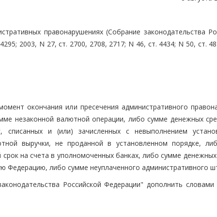
истративных правонарушениях (Собрание законодательства Ро
 4295; 2003, N 27, ст. 2700, 2708, 2717; N 46, ст. 4434; N 50, ст. 4
 момент окончания или пресечения административного правон
мме незаконной валютной операции, либо сумме денежных сре
, списанных и (или) зачисленных с невыполнением устано
ютной выручки, не проданной в установленном порядке, ли
 срок на счета в уполномоченных банках, либо сумме денежных
ую Федерацию, либо сумме неуплаченного административного шт
законодательства Российской Федерации" дополнить словами 