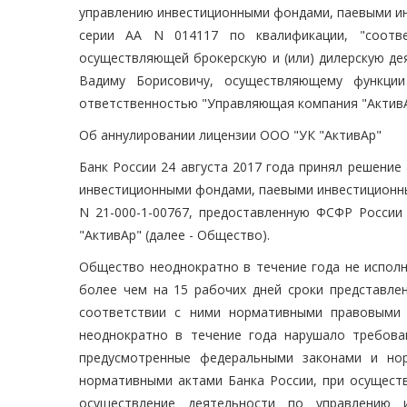
управлению инвестиционными фондами, паевыми и
серии АА N 014117 по квалификации, "соотве
осуществляющей брокерскую и (или) дилерскую де
Вадиму Борисовичу, осуществляющему функции
ответственностью "Управляющая компания "АктивАр
Об аннулировании лицензии ООО "УК "АктивАр"
Банк России 24 августа 2017 года принял решени
инвестиционными фондами, паевыми инвестиционны
N 21-000-1-00767, предоставленную ФСФР Росси
"АктивАр" (далее - Общество).
Общество неоднократно в течение года не исполн
более чем на 15 рабочих дней сроки представле
соответствии с ними нормативными правовыми 
неоднократно в течение года нарушало требова
предусмотренные федеральными законами и но
нормативными актами Банка России, при осущест
осуществление деятельности по управлению 