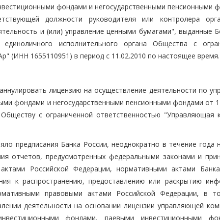
нвестиционными фондами и негосударственными пенсионными ф
тствующей должности руководителя или контролера орга
ятельность и (или) управление ценными бумагами", выданные Б
 единоличного исполнительного органа Общества с огра
" (ИНН 1655110951) в период с 11.02.2010 по настоящее время.
е аннулировать лицензию на осуществление деятельности по уп
ми фондами и негосударственными пенсионными фондами от 12
и Обществу с ограниченной ответственностью "Управляющая 
яло предписания Банка России, неоднократно в течение года 
ния отчетов, предусмотренных федеральными законами и при
актами Российской Федерации, нормативными актами Банка
ния к распространению, предоставлению или раскрытию инф
рмативными правовыми актами Российской Федерации, в т
влении деятельности на основании лицензии управляющей ком
инвестиционными фондами, паевыми инвестиционными фо