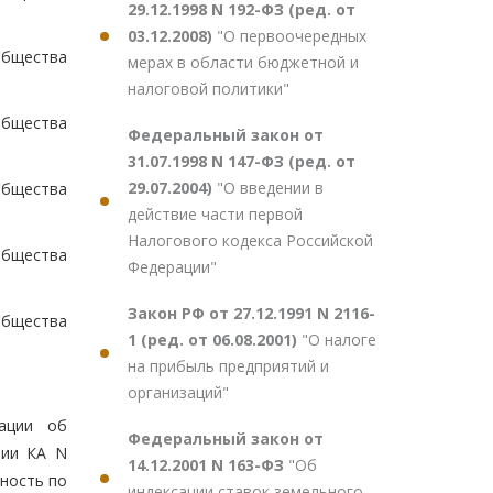
29.12.1998 N 192-ФЗ (ред. от
03.12.2008)
"О первоочередных
общества
мерах в области бюджетной и
налоговой политики"
бщества
Федеральный закон от
31.07.1998 N 147-ФЗ (ред. от
29.07.2004)
"О введении в
общества
действие части первой
Налогового кодекса Российской
общества
Федерации"
Закон РФ от 27.12.1991 N 2116-
общества
1 (ред. от 06.08.2001)
"О налоге
на прибыль предприятий и
организаций"
рации об
Федеральный закон от
рии КА N
14.12.2001 N 163-ФЗ
"Об
ность по
индексации ставок земельного