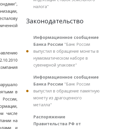
ондами",
налога"
низации,
еспалову
Законодательство
ниченной
Информационное сообщение
Банка России
"Банк России
выпустил в обращение монеты в
равлению
нумизматическом наборе в
.10.2010
сувенирной упаковке"
компания
Информационное сообщение
Банка России
"Банк России
нарушало
выпустил в обращение памятную
нятыми в
монету из драгоценного
 России,
металла"
ормации,
ом числе
Распоряжение
пании на
Правительства РФ от
ндами и