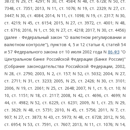
3873; N 29, ст. 4291; N 30, ст. 4584; N 48, ст. 6728; N 50, ст.
7348, ст. 7351; 2013, N 11, ст. 1076; N 19, ст. 2329; N 27, ст.
3447; N 30, ст. 4084; 2014, N 11, ст. 1098; N 19, ст. 2317; N 30,
ст. 4219; N 45, ст. 6154; 2015, N 27, ст. 3972, ст. 4001; N 48,
ст. 6716; 2016, N 1, ст. 50; N 27, ст. 4218; 2017, N 30, ст. 4456)
(далее - Федеральный закон "О валютном регулировании и
валютном контроле"), пунктов 4, 5 и 12 статьи 4, статей 54
и 57 Федерального закона от 10 июля 2002 года N
86-ФЗ
"О
Центральном банке Российской Федерации (Банке России)"
(Собрание законодательства Российской Федерации, 2002,
N 28, ст. 2790; 2003, N 2, ст. 157; N 52, ст. 5032; 2004, N 27,
ст. 2711; N 31, ст. 3233; 2005, N 25, ст. 2426; N 30, ст. 3101;
2006, N 19, ст. 2061; N 25, ст. 2648; 2007, N 1, ст. 9, ст. 10; N
10, ст. 1151; N 18, ст. 2117; 2008, N 42, ст. 4696, ст. 4699; N
44, ст. 4982; N 52, ст. 6229, ст. 6231; 2009, N 1, ст. 25; N 29,
ст. 3629; N 48, ст. 5731; 2010, N 45, ст. 5756; 2011, N 7, ст.
907; N 27, ст. 3873; N 43, ст. 5973; N 48, ст. 6728; 2012, N 50,
ст. 6954; N 53, ст. 7591, ст. 7607; 2013, N 11, ст. 1076; N 14,