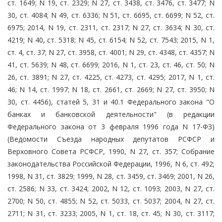
ст. 1649; N 19, ст. 2329; N 27, ст. 3438, ст. 3476, ст. 3477; N
30, ст. 4084; N 49, ст. 6336; N 51, ст. 6695, ст. 6699; N 52, ст.
6975; 2014, N 19, ст. 2311, ст. 2317; N 27, ст. 3634; N 30, ст.
4219; N 40, ст. 5318; N 45, ст. 6154; N 52, ст. 7543; 2015, N 1,
ст. 4, ст. 37; N 27, ст. 3958, ст. 4001; N 29, ст. 4348, ст. 4357; N
41, ст. 5639; N 48, ст. 6699; 2016, N 1, ст. 23, ст. 46, ст. 50; N
26, ст. 3891; N 27, ст. 4225, ст. 4273, ст. 4295; 2017, N 1, ст.
46; N 14, ст. 1997; N 18, ст. 2661, ст. 2669; N 27, ст. 3950; N
30, ст. 4456), статей 5, 31 и 40.1 Федерального закона "О
банках и банковской деятельности" (в редакции
Федерального закона от 3 февраля 1996 года N 17-ФЗ)
(Ведомости Съезда народных депутатов РСФСР и
Верховного Совета РСФСР, 1990, N 27, ст. 357; Собрание
законодательства Российской Федерации, 1996, N 6, ст. 492;
1998, N 31, ст. 3829; 1999, N 28, ст. 3459, ст. 3469; 2001, N 26,
ст. 2586; N 33, ст. 3424; 2002, N 12, ст. 1093; 2003, N 27, ст.
2700; N 50, ст. 4855; N 52, ст. 5033, ст. 5037; 2004, N 27, ст.
2711; N 31, ст. 3233; 2005, N 1, ст. 18, ст. 45; N 30, ст. 3117;