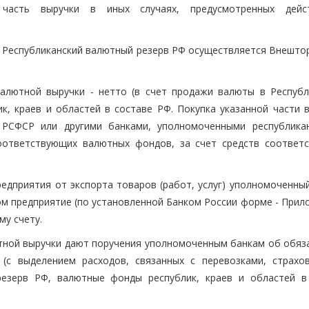
часть выручки в иных случаях, предусмотренных дейс
 в Республиканский валютный резерв РФ осуществляется Внешто
алютной выручки - нетто (в счет продажи валюты в Республ
, краев и областей в составе РФ. Покупка указанной части 
 РСФСР или другими банками, уполномоченными республика
оответствующих валютных фондов, за счет средств соответ
редприятия от экспорта товаров (работ, услуг) уполномоченны
ом предприятие (по установленной Банком России форме - Прил
му счету.
лютной выручки дают поручения уполномоченным банкам об обяз
(с выделением расходов, связанных с перевозками, страхо
резерв РФ, валютные фонды республик, краев и областей в