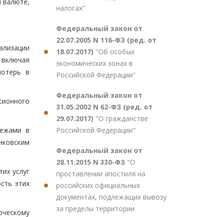
й валюте,
налогах"
Федеральный закон от
22.07.2005 N 116-ФЗ (ред. от
ализации
18.07.2017)
"Об особых
 включая
экономических зонах в
потерь в
Российской Федерации"
Федеральный закон от
сионного
31.05.2002 N 62-ФЗ (ред. от
29.07.2017)
"О гражданстве
Российской Федерации"
тежами в
нковским
Федеральный закон от
28.11.2015 N 330-ФЗ
"О
тих услуг
проставлении апостиля на
сть этих
российских официальных
документах, подлежащих вывозу
за пределы территории
рческому