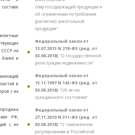
спиртосодержащей продукции и
 составе
об ограничении потребления
(распития) алкогольной
продукции"
анзитные
Федеральный закон от
ствующих
13.07.2015 N 218-ФЗ (ред. от
а СССР на
03.08.2018)
"О государственной
 банке и
регистрации недвижимости"
Федеральный закон от
анизаций
15.11.1997 N 143-ФЗ (ред. от
ластей в
03.08.2018)
"Об актах
ров с их
гражданского состояния"
 продажа
Федеральный закон от
таве РФ,
27.11.2010 N 311-ФЗ (ред. от
03.08.2018)
"О таможенном
ций с их
регулировании в Российской