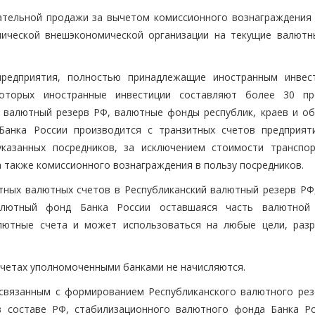
ательной продажи за вычетом комиссионного вознаграждения 
нической внешэкономической организации на текущие валютн
 предприятия, полностью принадлежащие иностранным инвес
оторых иностранные инвестиции составляют более 30 пр
 валютный резерв РФ, валютные фонды республик, краев и об
Банка России производится с транзитных счетов предприят
казанных посредников, за исключением стоимости транспор
а также комиссионного вознаграждения в пользу посредников.
итных валютных счетов в Республиканский валютный резерв РФ,
алютный фонд Банка России оставшаяся часть валютной
алютные счета и может использоваться на любые цели, раз
счетах уполномоченными банками не начисляются.
связанным с формированием Республиканского валютного рез
в составе РФ, стабилизационного валютного фонда Банка Ро