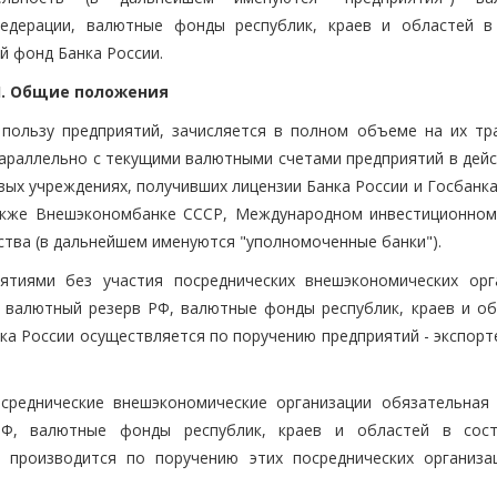
Федерации, валютные фонды республик, краев и областей в
й фонд Банка России.
I. Общие положения
 пользу предприятий, зачисляется в полном объеме на их тр
параллельно с текущими валютными счетами предприятий в дей
вых учреждениях, получивших лицензии Банка России и Госбанк
также Внешэкономбанке СССР, Международном инвестиционном
тва (в дальнейшем именуются "уполномоченные банки").
иятиями без участия посреднических внешэкономических орг
 валютный резерв РФ, валютные фонды республик, краев и об
а России осуществляется по поручению предприятий - экспорте
посреднические внешэкономические организации обязательная
РФ, валютные фонды республик, краев и областей в сос
 производится по поручению этих посреднических организа