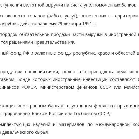
оступления валютной выручки на счета уполномоченных банков.
 экспорта товаров (работ, услуг), вывезенных с территории
су рубля, действовавшему 29 декабря 1991 г.
порядок обязательной продажи части выручки в иностранной 
ется решениями Правительства РФ.
тный фонд РФ и валютные фонды республик, краев и областей в
 продукции предприятиями, полностью принадлежащими ино
ставном фонде которых иностранные инвестиции составляют 
 финансов РСФСР, Министерством финансов СССР или Минис
лежащих иностранным банкам, в уставном фонде которых ино
истрированных Банком России или Госбанком СССР;
омплектующих изделий и материалов по международной ко
 давальческого сырья.