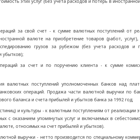
оимость этих услуг (без учета расходов и потерь в иностранно
пераций за свой счет - к сумме валютных поступлений от ре
ностранной валюте на приобретение товаров (работ, услуг),
кспедированию грузов за рубежом (без учета расходов и 
 убытков);
операций за счет и по поручению клиента - к сумме комис
ия валютных поступлений уполномоченных банков над пла
анковских операций. Продажа части валютной выручки по ба
ого баланса и счета прибылей и убытков банка за 1992 год;
остиниц) и культуры - к валютным поступлениям от реализации э
ных с оказанием упомянутых услуг и включаемых в себестоимо
валюте, относимых на счет прибылей и убытков).
лютной выручки - нетто производится по специальному комме