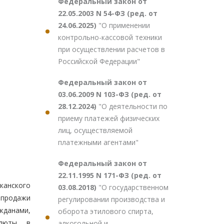
Федеральный закон от
22.05.2003 N 54-ФЗ (ред. от
24.06.2025)
"О применении
контрольно-кассовой техники
при осуществлении расчетов в
Российской Федерации"
Федеральный закон от
03.06.2009 N 103-ФЗ (ред. от
28.12.2024)
"О деятельности по
приему платежей физических
лиц, осуществляемой
платежными агентами"
Федеральный закон от
22.11.1995 N 171-ФЗ (ред. от
канского
03.08.2018)
"О государственном
 продажи
регулировании производства и
жданами,
оборота этилового спирта,
алюты в
алкогольной и