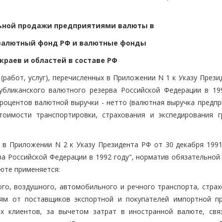
ельной продажи предприятиями валюты в
валютный фонд РФ и валютные фонды
 краев и областей в составе РФ
(работ, услуг), перечисленных в Приложении N 1 к Указу През
бликанского валютного резерва Российской Федерации в 199
роцентов валютной выручки - нетто (валютная выручка предпр
тоимости транспортировки, страхования и экспедирования г
 в Приложении N 2 к Указу Президента РФ от 30 декабря 1991
а Российской Федерации в 1992 году", норматив обязательной
юте применяется:
ого, воздушного, автомобильного и речного транспорта, страх
иям от поставщиков экспортной и покупателей импортной пр
х клиентов, за вычетом затрат в иностранной валюте, свя