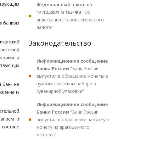
твующим
Федеральный закон от
14.12.2001 N 163-ФЗ
"Об
индексации ставок земельного
ргбанком
налога"
Законодательство
иканский
валютной
нскими и
Информационное сообщение
ствующих
Банка России
"Банк России
выпустил в обращение монеты в
нумизматическом наборе в
й банк не
сувенирной упаковке"
ожение N
Информационное сообщение
ательной
Банка России
"Банк России
ванием и
выпустил в обращение памятную
 составе
монету из драгоценного
металла"