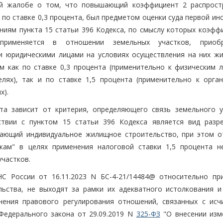
ой жалобе о том, что повышающий коэффициент 2 распрост
по ставке 0,3 процента, был предметом оценки суда первой ин
ям пункта 15 статьи 396 Кодекса, по смыслу которых коэффи
применяется в отношении земельных участков, приобр
 и юридическими лицами на условиях осуществления на них ж
м как по ставке 0,3 процента (применительно к физическим л
лях), так и по ставке 1,5 процента (применительно к орган
х).
а зависит от критерия, определяющего связь земельного у
твии с пунктом 15 статьи 396 Кодекса является вид разр
вающий индивидуальное жилищное строительство, при этом о
кам" в целях применения налоговой ставки 1,5 процента н
участков.
С России от 16.11.2023 N БС-4-21/14484@ относительно пр
ьства, не выходят за рамки их адекватного истолкования и
ения правового регулирования отношений, связанных с исч
 Федерального закона от 29.09.2019 N
325-ФЗ
"О внесении изм