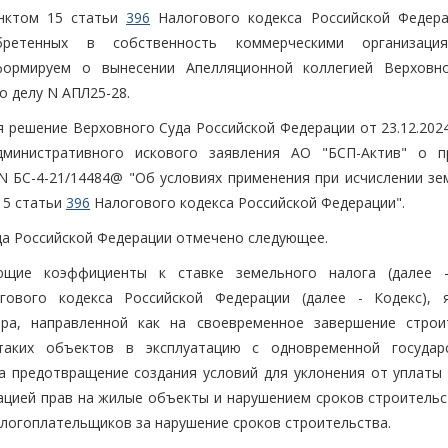
унктом 15 статьи
396
Налогового кодекса Российской Федера
бретенных в собственность коммерческими организаци
формируем о вынесении Апелляционной коллегией Верховн
о делу N АПЛ25-28.
 решение Верховного Суда Российской Федерации от 23.12.2024
министративного искового заявления АО "БСП-Актив" о п
N БС-4-21/14484@ "Об условиях применения при исчислении зе
15 статьи
396
Налогового кодекса Российской Федерации".
да Российской Федерации отмечено следующее.
щие коэффициенты к ставке земельного налога (далее -
ового кодекса Российской Федерации (далее - Кодекс), 
ера, направленной как на своевременное завершение строи
аких объектов в эксплуатацию с одновременной государ
а предотвращение создания условий для уклонения от уплаты 
ацией прав на жилые объекты и нарушением сроков строительст
логоплательщиков за нарушение сроков строительства.