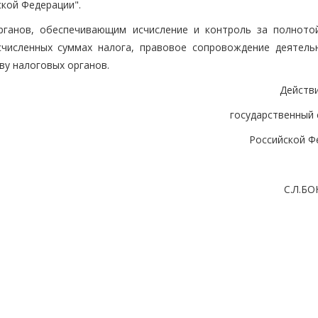
ской Федерации".
рганов, обеспечивающим исчисление и контроль за полното
численных суммах налога, правовое сопровождение деятель
ву налоговых органов.
Действ
государственный 
Российской Ф
С.Л.Б