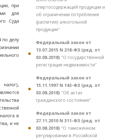
ции, при
спиртосодержащей продукции и
ями для
об ограничении потребления
ого Суда
(распития) алкогольной
продукции"
 по делу
Федеральный закон от
ризнании
13.07.2015 N 218-ФЗ (ред. от
мельного
03.08.2018)
"О государственной
регистрации недвижимости"
Федеральный закон от
 налог),
15.11.1997 N 143-ФЗ (ред. от
являются
03.08.2018)
"Об актах
гражданского состояния"
тельства
ственной
Федеральный закон от
налога в
27.11.2010 N 311-ФЗ (ред. от
ва, и не
03.08.2018)
"О таможенном
регулировании в Российской