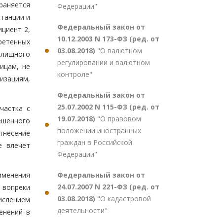
раняется
Федерации"
станции и
Федеральный закон от
циент 2,
10.12.2003 N 173-ФЗ (ред. от
етенных
03.08.2018)
"О валютном
илищного
регулировании и валютном
ицам, не
контроле"
изациям,
Федеральный закон от
25.07.2002 N 115-ФЗ (ред. от
частка с
19.07.2018)
"О правовом
ешенного
положении иностранных
тнесение
граждан в Российской
е влечет
Федерации"
Федеральный закон от
именения
24.07.2007 N 221-ФЗ (ред. от
 вопреки
03.08.2018)
"О кадастровой
ислением
деятельности"
енений в