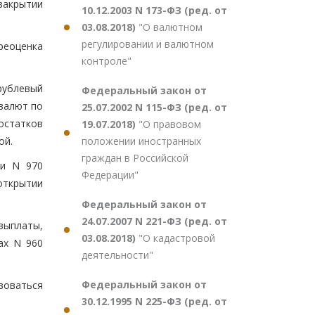
 закрытии
10.12.2003 N 173-ФЗ (ред. от
03.08.2018)
"О валютном
регулировании и валютном
реоценка
контроле"
рублевый
Федеральный закон от
 валют по
25.07.2002 N 115-ФЗ (ред. от
 остатков
19.07.2018)
"О правовом
положении иностранных
ой.
граждан в Российской
 и N 970
Федерации"
открытии
Федеральный закон от
24.07.2007 N 221-ФЗ (ред. от
выплаты,
03.08.2018)
"О кадастровой
ах N 960
деятельности"
Федеральный закон от
воваться
30.12.1995 N 225-ФЗ (ред. от