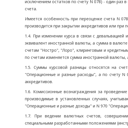
исключением остатков по счету N 078) - один раз в 
счета.
Имеется особенность при переоценке счета N 078
производится при закрытии аккредитивов или при п
1.4. При изменении курса в связи с девальвацие
эквивалент иностранной валюты, а сумма в валюте
счетам "Ностро", "Лоро", клиринговым и кредитны
по счетам изменяется сумма иностранной валюты, 
1.5. Суммы курсовой разницы относятся на сч
"Операционные и разные расходы", а по счету N 
аккредитивов.
1.6. Комиссионные вознаграждения за проведение
производимые в установленных случаях, учитыва
"Операционные и разные доходы" и N 970 "Операци
1.7. При ведении валютных счетов, совершени
специальными разработанными положениями (инстр