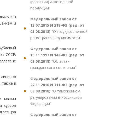
(распития) алкогольной
продукции"
налу и в
Федеральный закон от
банкам и
13.07.2015 N 218-ФЗ (ред. от
03.08.2018)
"О государственной
регистрации недвижимости"
рублевый
Федеральный закон от
ка СССР.
15.11.1997 N 143-ФЗ (ред. от
юллетене
03.08.2018)
"Об актах
гражданского состояния"
 лицевых
Федеральный закон от
а также в
27.11.2010 N 311-ФЗ (ред. от
03.08.2018)
"О таможенном
регулировании в Российской
ых машин
Федерации"
я курсов
люте (за
Федеральный закон от