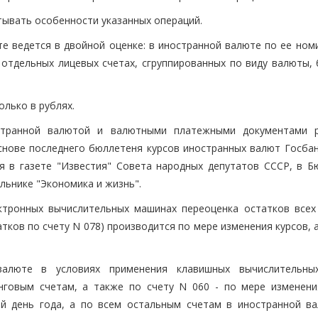
тывать особенности указанных операций.
е ведется в двойной оценке: в иностранной валюте по ее номи
 отдельных лицевых счетах, сгруппированных по виду валюты, 
лько в рублях.
остранной валютой и валютными платежными документами 
снове последнего бюллетеня курсов иностранных валют Госбан
я в газете "Известия" Совета народных депутатов СССР, в Б
льнике "Экономика и жизнь".
ектронных вычислительных машинах переоценка остатков всех
тков по счету N 078) производится по мере изменения курсов, 
валюте в условиях применения клавишных вычислительн
инговым счетам, а также по счету N 060 - по мере изменени
й день года, а по всем остальным счетам в иностранной ва