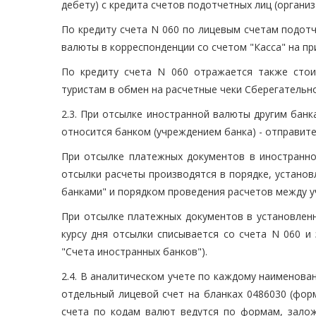
дебету) с кредита счетов подотчетных лиц (организ
По кредиту счета N 060 по лицевым счетам подот
валюты в корреспонденции со счетом "Касса" на пр
По кредиту счета N 060 отражается также сто
туристам в обмен на расчетные чеки Сберегательн
2.3. При отсылке иностранной валюты другим банк
относится банком (учреждением банка) - отправите
При отсылке платежных документов в иностранно
отсылки расчеты производятся в порядке, устано
банками" и порядком проведения расчетов между у
При отсылке платежных документов в установлен
курсу дня отсылки списывается со счета N 060 и
"Счета иностранных банков").
2.4. В аналитическом учете по каждому наименова
отдельный лицевой счет на бланках 0486030 (фор
счета по кодам валют ведутся по формам, залож