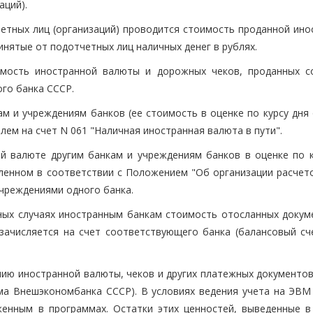
аций).
четных лиц (организаций) проводится стоимость проданной ино
инятые от подотчетных лиц наличных денег в рублях.
имость иностранной валюты и дорожных чеков, проданных с
ого банка СССР.
ам и учреждениям банков (ее стоимость в оценке по курсу дня
лем на счет N 061 "Наличная иностранная валюта в пути".
й валюте другим банкам и учреждениям банков в оценке по к
вленном в соответствии с Положением "Об организации расчет
чреждениями одного банка.
ных случаях иностранным банкам стоимость отосланных докум
 зачисляется на счет соответствующего банка (балансовый сч
нию иностранной валюты, чеков и других платежных документов
ма Внешэкономбанка СССР). В условиях ведения учета на ЭВМ
енным в программах. Остатки этих ценностей, выведенные в