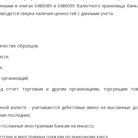
енными в книгах 0486089 и 0486090 Валютного хранилища банк
водится сверка наличия ценностей с данными учета.
ачестве образцов;
ссе;
х;
 организаций;
од отчет торговым и другим организациям, торгующим то
ной валюте - учитываются дебетовые авизо на высланные до
ния последних;
отосланные иностранным банкам на инкассо;
етских и иностранных граждан по рыночному курсу.