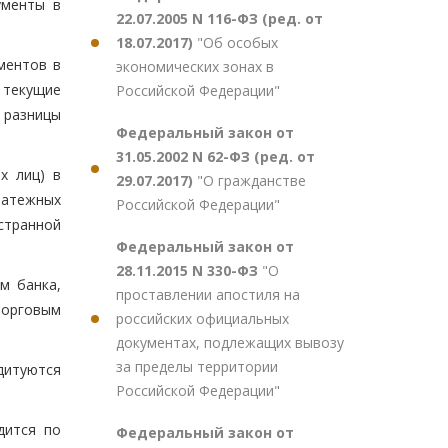
ументы в
22.07.2005 N 116-ФЗ (ред. от
18.07.2017)
"Об особых
ментов в
экономических зонах в
 текущие
Российской Федерации"
й разницы
Федеральный закон от
31.05.2002 N 62-ФЗ (ред. от
х лиц) в
29.07.2017)
"О гражданстве
латежных
Российской Федерации"
странной
Федеральный закон от
28.11.2015 N 330-ФЗ
"О
м банка,
проставлении апостиля на
торговым
российских официальных
документах, подлежащих вывозу
за пределы территории
дитуются
Российской Федерации"
дится по
Федеральный закон от