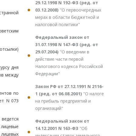
29.12.1998 N 192-ФЗ (ред. от
03.12.2008)
"О первоочередных
странной
мерах в области бюджетной и
налоговой политики"
оветским
Федеральный закон от
31.07.1998 N 147-ФЗ (ред. от
 отсылки)
29.07.2004)
"О введении в
действие части первой
Налогового кодекса Российской
урсу дня
Федерации"
ов между
Закон РФ от 27.12.1991 N 2116-
ентов по
1 (ред. от 06.08.2001)
"О налоге
ет N 073
на прибыль предприятий и
организаций"
 ведется
Федеральный закон от
 лицевые
14.12.2001 N 163-ФЗ
"Об
 лицевых
индексации ставок земельного