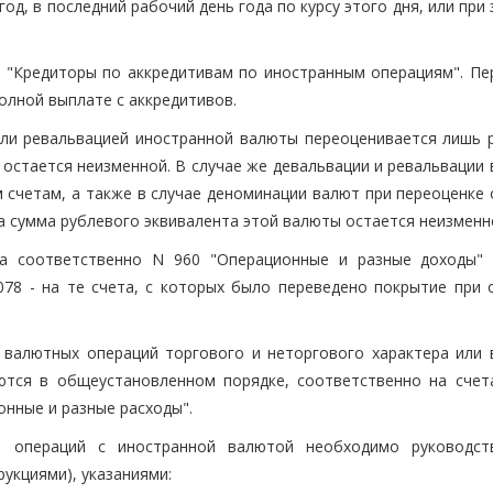
год, в последний рабочий день года по курсу этого дня, или при
 "Кредиторы по аккредитивам по иностранным операциям". Пе
олной выплате с аккредитивов.
й или ревальвацией иностранной валюты переоценивается лишь 
 остается неизменной. В случае же девальвации и ревальвации
м счетам, а также в случае деноминации валют при переоценке
а сумма рублевого эквивалента этой валюты остается неизменн
ета соответственно N 960 "Операционные и разные доходы"
078 - на те счета, с которых было переведено покрытие при 
 валютных операций торгового и неторгового характера или 
ются в общеустановленном порядке, соответственно на счет
онные и разные расходы".
и операций с иностранной валютой необходимо руководст
укциями), указаниями: