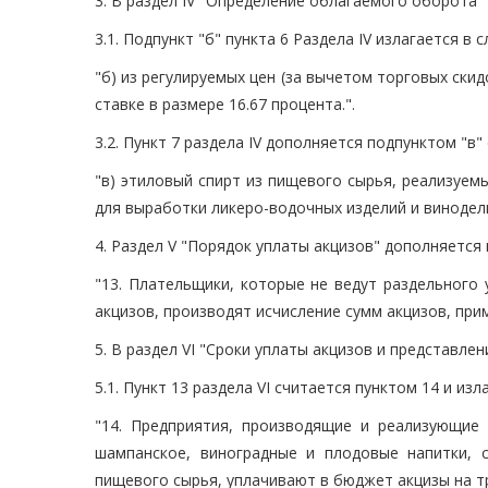
3. В раздел IV "Определение облагаемого оборота"
3.1. Подпункт "б" пункта 6 Раздела IV излагается в
"б) из регулируемых цен (за вычетом торговых ски
ставке в размере 16.67 процента.".
3.2. Пункт 7 раздела IV дополняется подпунктом "в
"в) этиловый спирт из пищевого сырья, реализуе
для выработки ликеро-водочных изделий и винодел
4. Раздел V "Порядок уплаты акцизов" дополняется
"13. Плательщики, которые не ведут раздельного
акцизов, производят исчисление сумм акцизов, при
5. В раздел VI "Сроки уплаты акцизов и представл
5.1. Пункт 13 раздела VI считается пунктом 14 и из
"14. Предприятия, производящие и реализующие 
шампанское, виноградные и плодовые напитки, с
пищевого сырья, уплачивают в бюджет акцизы на т