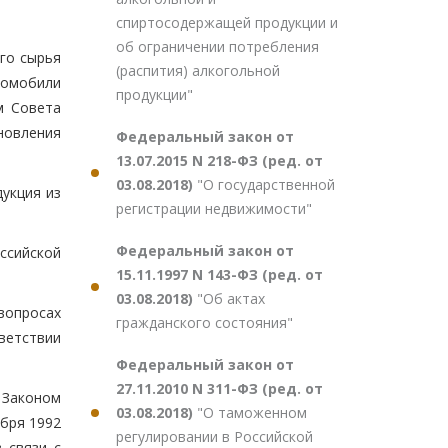
спиртосодержащей продукции и
об ограничении потребления
го сырья
(распития) алкогольной
томобили
продукции"
м Совета
новления
Федеральный закон от
13.07.2015 N 218-ФЗ (ред. от
03.08.2018)
"О государственной
дукция из
регистрации недвижимости"
Федеральный закон от
ссийской
15.11.1997 N 143-ФЗ (ред. от
03.08.2018)
"Об актах
вопросах
гражданского состояния"
ветствии
Федеральный закон от
27.11.2010 N 311-ФЗ (ред. от
 Законом
03.08.2018)
"О таможенном
абря 1992
регулировании в Российской
 связи с