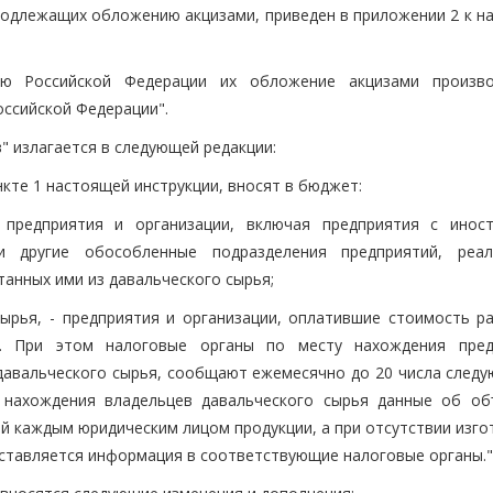
 подлежащих обложению акцизами, приведен в приложении 2 к н
ию Российской Федерации их обложение акцизами произв
ссийской Федерации".
в" излагается в следующей редакции:
нкте 1 настоящей инструкции, вносят в бюджет:
 предприятия и организации, включая предприятия с инос
и другие обособленные подразделения предприятий, реа
анных ими из давальческого сырья;
ырья, - предприятия и организации, оплатившие стоимость р
. При этом налоговые органы по месту нахождения пред
 давальческого сырья, сообщают ежемесячно до 20 числа следу
 нахождения владельцев давальческого сырья данные об об
й каждым юридическим лицом продукции, а при отсутствии изго
дставляется информация в соответствующие налоговые органы."