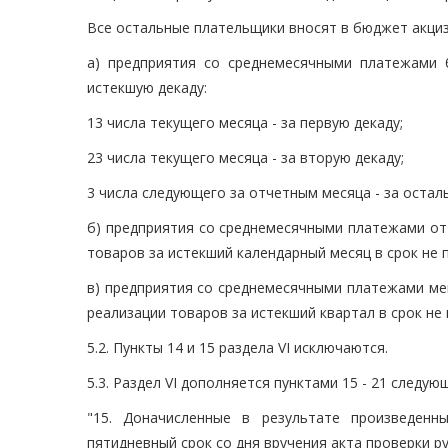
Все остальные плательщики вносят в бюджет акциз
а) предприятия со среднемесячными платежами 
истекшую декаду:
13 числа текущего месяца - за первую декаду;
23 числа текущего месяца - за вторую декаду;
3 числа следующего за отчетным месяца - за остал
б) предприятия со среднемесячными платежами от 
товаров за истекший календарный месяц в срок не 
в) предприятия со среднемесячными платежами мен
реализации товаров за истекший квартал в срок не
5.2. Пункты 14 и 15 раздела VI исключаются.
5.3. Раздел VI дополняется пунктами 15 - 21 следу
"15. Доначисленные в результате произведен
пятидневный срок со дня вручения акта проверки р