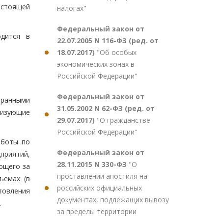
астоящей
налогах"
Федеральный закон от
одится в
22.07.2005 N 116-ФЗ (ред. от
18.07.2017)
"Об особых
экономических зонах в
Российской Федерации"
Федеральный закон от
транными
31.05.2002 N 62-ФЗ (ред. от
лизующие
29.07.2017)
"О гражданстве
Российской Федерации"
аботы по
Федеральный закон от
приятий,
28.11.2015 N 330-ФЗ
"О
ющего за
проставлении апостиля на
ъемах (в
российских официальных
товления
документах, подлежащих вывозу
.
за пределы территории