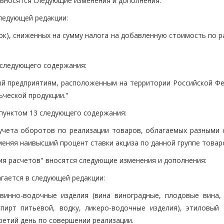
 вносятся следующие изменения и дополнения:
 следующей редакции:
док), сниженных на сумму налога на добавленную стоимость по 
" следующего содержания:
мый предприятиям, расположенным на территории Российской Фе
ьческой продукции."
 пунктом 13 следующего содержания:
 учета оборотов по реализации товаров, облагаемых разными 
меняя наивысший процент ставки акциза по данной группе товаро
ения расчетов" вносятся следующие изменения и дополнения:
лагается в следующей редакции:
винно-водочные изделия (вина виноградные, плодовые вина, 
пирт питьевой, водку, ликеро-водочные изделия), этиловый 
ретий день по совершении реализации.