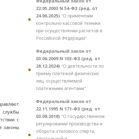
Федеральный закон от
22.05.2003 N 54-ФЗ (ред. от
24.06.2025)
"О применении
контрольно-кассовой техники
при осуществлении расчетов в
Российской Федерации"
Федеральный закон от
03.06.2009 N 103-ФЗ (ред. от
28.12.2024)
"О деятельности по
приему платежей физических
лиц, осуществляемой
платежными агентами"
Федеральный закон от
правляют
22.11.1995 N 171-ФЗ (ред. от
й службы
03.08.2018)
"О государственном
тствии с
регулировании производства и
е законы
оборота этилового спирта,
алкогольной и