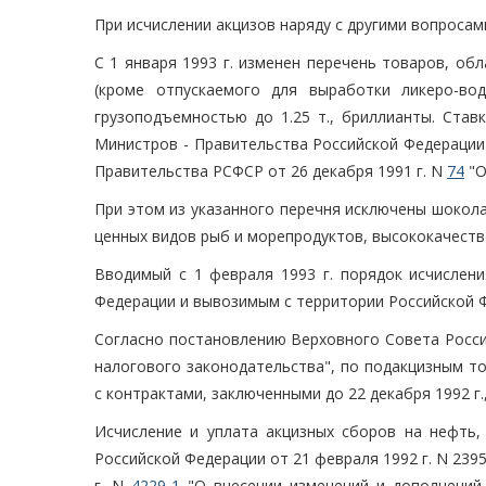
При исчислении акцизов наряду с другими вопроса
С 1 января 1993 г. изменен перечень товаров, об
(кроме отпускаемого для выработки ликеро-во
грузоподъемностью до 1.25 т., бриллианты. Ста
Министров - Правительства Российской Федерации 
Правительства РСФСР от 26 декабря 1991 г. N
74
"О
При этом из указанного перечня исключены шокола
ценных видов рыб и морепродуктов, высококачеств
Вводимый с 1 февраля 1993 г. порядок исчислен
Федерации и вывозимым с территории Российской 
Согласно постановлению Верховного Совета Росси
налогового законодательства", по подакцизным т
с контрактами, заключенными до 22 декабря 1992 г.
Исчисление и уплата акцизных сборов на нефть,
Российской Федерации от 21 февраля 1992 г. N 239
г. N
4229-1
"О внесении изменений и дополнений 