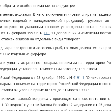
ми обратите особое внимание на следующее.
лагаемых акцизами. В него включены этиловый спирт из пищево
дочных изделий и винодельческой продукции), грузовые ав
вки акцизов по указанным товарам утверждены постановление
от 12 февраля 1993 г. N
118
"О дополнении и изменении поста
 ставках акцизов на отдельные виды товаров".
д, икра осетровых и лососевых рыб, готовая деликатесная про
енные изделия из фарфора.
ия и уплаты акцизов по товарам, ввозимым на территорию Ро
Федерации, установлен таможенным законодательством.
йской Федерации от 23 декабря 1992 г. N
4191-1
"О некоторых 
оварам, ввозимым на территорию Российской Федерации в соот
, ставки акцизов не применяются до 31 марта 1993 г.
 включая газовый конденсат, производятся в соответствии с
5-1 "О недрах" с учетом Закона Российской Федерации от 25 дек
в Законы Российской Федерации "Об акцизах" и "О недрах" в