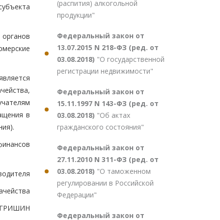
(распития) алкогольной
субъекта
продукции"
Федеральный закон от
 органов
13.07.2015 N 218-ФЗ (ред. от
рмерские
03.08.2018)
"О государственной
регистрации недвижимости"
является
чейства,
Федеральный закон от
учателям
15.11.1997 N 143-ФЗ (ред. от
ащения в
03.08.2018)
"Об актах
гражданского состояния"
ия).
финансов
Федеральный закон от
27.11.2010 N 311-ФЗ (ред. от
03.08.2018)
"О таможенном
оводителя
регулировании в Российской
ачейства
Федерации"
.ГРИШИН
Федеральный закон от