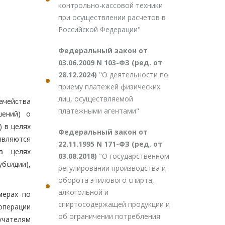
контрольно-кассовой техники
при осуществлении расчетов в
Российской Федерации"
Федеральный закон от
03.06.2009 N 103-ФЗ (ред. от
28.12.2024)
"О деятельности по
приему платежей физических
лиц, осуществляемой
ачейства
платежными агентами"
шений) о
 в целях
Федеральный закон от
являются
22.11.1995 N 171-ФЗ (ред. от
в целях
03.08.2018)
"О государственном
бсидии),
регулировании производства и
оборота этилового спирта,
алкогольной и
мерах по
спиртосодержащей продукции и
операции
об ограничении потребления
учателям