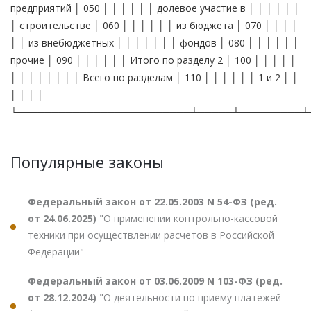
предприятий │ 050 │ │ │ │ │ │ долевое участие в │ │ │ │ │ │
│ строительстве │ 060 │ │ │ │ │ │ из бюджета │ 070 │ │ │ │
│ │ из внебюджетных │ │ │ │ │ │ │ фондов │ 080 │ │ │ │ │ │
прочие │ 090 │ │ │ │ │ │ Итого по разделу 2 │ 100 │ │ │ │ │
│ │ │ │ │ │ │ │ Всего по разделам │ 110 │ │ │ │ │ │ 1 и 2 │ │
│ │ │ │
└─────────────────────────┴─────┴─────────┴
Популярные законы
Федеральный закон от 22.05.2003 N 54-ФЗ (ред.
от 24.06.2025)
"О применении контрольно-кассовой
техники при осуществлении расчетов в Российской
Федерации"
Федеральный закон от 03.06.2009 N 103-ФЗ (ред.
от 28.12.2024)
"О деятельности по приему платежей