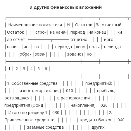
и других финансовых вложений
┌─────────────────────────┬─────┬─────────┬
│ Наименование показателя │ N │ Остаток │За отчетный
│Остаток │ │ │стро-│ на нача-│ период │на конец│ │ │ ки
│ло отчет-├───────┬─────┤отчетно-│ │ │ │ ного
│начис- │ис- │ го │ │ │ │ периода │лено │поль-│ периода│
│ │ │ │(обра- │зова-│ │ │ │ │ │зовано)│ но │ │
├─────────────────────────┼─────┼─────────┼
│ 1 │ 2 │ 3 │ 4 │ 5 │ 6 │
├─────────────────────────┼─────┼─────────┼
│1. Собственные средства │ │ │ │ │ │ │ предприятий: │ │ │
│ │ │ │ износ (амортизация) │ 010 │ │ │ │ │ │ прибыль,
остающаяся │ │ │ │ │ │ │ в распоряжении │ │ │ │ │ │ │
предприятия (фонд │ │ │ │ │ │ │ накопления) │ 020 │ │ │ │ │
│ Итого по разделу 1 │ 030 │ │ │ │ │ │ │ │ │ │ │ │ │2.
Привлеченные средства:│ │ │ │ │ │ │ кредиты банков │ 040
│ │ │ │ │ │ заемные средства │ │ │ │ │ │ │ других