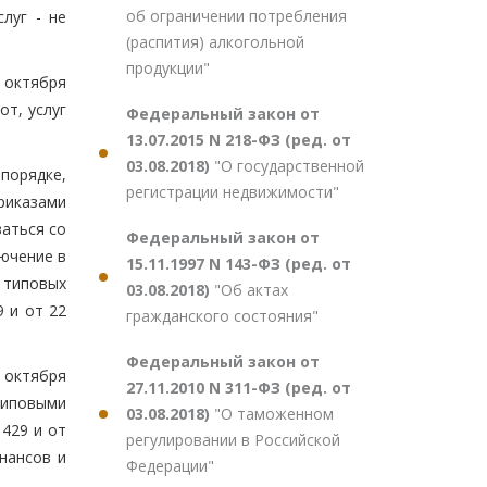
об ограничении потребления
луг - не
(распития) алкогольной
продукции"
 октября
от, услуг
Федеральный закон от
13.07.2015 N 218-ФЗ (ред. от
03.08.2018)
"О государственной
порядке,
регистрации недвижимости"
риказами
ваться со
Федеральный закон от
лючение в
15.11.1997 N 143-ФЗ (ред. от
 типовых
03.08.2018)
"Об актах
 и от 22
гражданского состояния"
Федеральный закон от
 октября
27.11.2010 N 311-ФЗ (ред. от
типовыми
03.08.2018)
"О таможенном
429 и от
регулировании в Российской
нансов и
Федерации"