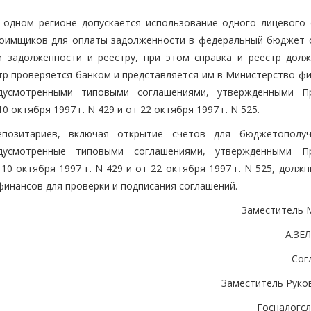
 одном регионе допускается использование одного лицевого 
доимщиков для оплаты задолженности в федеральный бюджет 
и задолженности и реестру, при этом справка и реестр дол
тр проверяется банком и представляется им в Министерство фи
дусмотренными типовыми соглашениями, утвержденными П
октября 1997 г. N 429 и от 22 октября 1997 г. N 525.
депозитариев, включая открытие счетов для бюджетополу
усмотренные типовыми соглашениями, утвержденными Пр
0 октября 1997 г. N 429 и от 22 октября 1997 г. N 525, долж
инансов для проверки и подписания соглашений.
Заместитель 
А.ЗЕ
Сог
Заместитель Руко
Госналогс