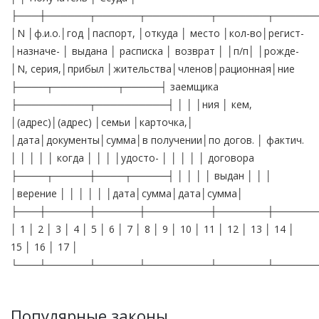
├───┼──────┬──────┬─────────┬───────┬──────
│N │ф.и.о.│год │паспорт, │откуда │ место │кол-во│регист-
│назначе- │ выдана │ расписка │ возврат │ │п/п│ │рожде-
│N, серия,│прибыл │жительства│членов│рационная│ние
├────┬─────────┬─────┤ заемщика
├──────────┬──────────┤ │ │ │ния │ кем,
│(адрес)│(адрес) │семьи │карточка,│
│дата│документы│сумма│в получении│по догов. │ фактич.
│ │ │ │ │ когда │ │ │ │удосто- │ │ │ │ │ договора
├────┬─────┼────┬─────┤ │ │ │ │ выдан │ │ │
│верение │ │ │ │ │ │дата│сумма│дата│сумма│
├───┼──────┼──────┼─────────┼───────┼──────
│ 1 │ 2 │ 3 │ 4 │ 5 │ 6 │ 7 │ 8 │ 9 │ 10 │ 11 │ 12 │ 13 │ 14 │
15 │ 16 │ 17 │
└───┴──────┴──────┴─────────┴───────┴──────
Популярные законы