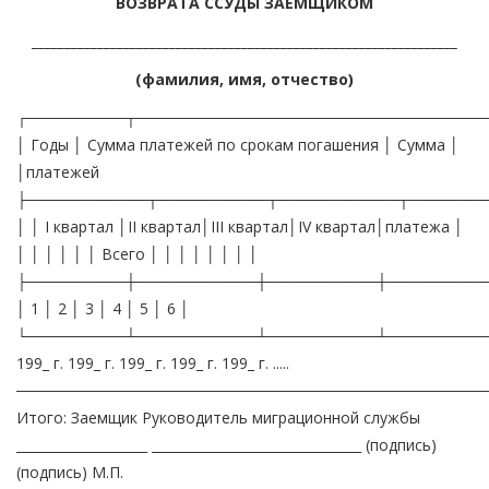
ВОЗВРАТА ССУДЫ ЗАЕМЩИКОМ
_________________________________________________________________
(фамилия, имя, отчество)
┌─────────┬────────────────────────────────
│ Годы │ Сумма платежей по срокам погашения │ Сумма │
│платежей
├───────────┬──────────┬───────────┬────────
│ │ I квартал │II квартал│III квартал│IV квартал│платежа │
│ │ │ │ │ │ Всего │ │ │ │ │ │ │ │
├─────────┼───────────┼──────────┼─────────
│ 1 │ 2 │ 3 │ 4 │ 5 │ 6 │
└─────────┴───────────┴──────────┴─────────
199_ г. 199_ г. 199_ г. 199_ г. 199_ г. .....
───────────────────────────────────────────
Итого: Заемщик Руководитель миграционной службы
____________________ ________________________________ (подпись)
(подпись) М.П.