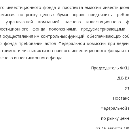
ого инвестиционного фонда и проспекта эмиссии инвестицион
омиссия по рынку ценных бумаг вправе предъявить требо
у управляющей компанией паевого инвестиционного 
нвестиционного фонда положениями, предусматривающими
я осуществления им контрольных функций, обеспечивающих со
о фонда требований актов Федеральной комиссии при веден
 стоимости чистых активов паевого инвестиционного фонда и с
аевого инвестиционного фонда.
Председатель ФКЦ
Д.В.
У
Постан
Федеральной 
по рынку цен
от 16 августа 199