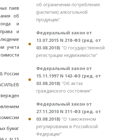
об ограничении потребления
ных паев
(распития) алкогольной
вания об
продукции"
фонда и
 права и
Федеральный закон от
блюдение
13.07.2015 N 218-ФЗ (ред. от
ии учета
03.08.2018)
"О государственной
тоимости
регистрации недвижимости"
Федеральный закон от
Б России
15.11.1997 N 143-ФЗ (ред. от
03.08.2018)
"Об актах
ВАСИЛЬЕВ
гражданского состояния"
твержден
Федеральный закон от
овлением
27.11.2010 N 311-ФЗ (ред. от
комиссии
03.08.2018)
"О таможенном
регулировании в Российской
ных бумаг
Федерации"
6 г. N 15