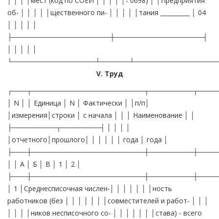
│ │ │ │мест (код по СОЕИ │ │ │ │ │- 0698) │ │Предприятия
об- │ │ │ │ │щественного пи- │ │ │ │ │тания __________ │ 04
│ │ │ │ │
├────────────────────┼──────────────────┤
│ │ │ │ │
└─────────────────┴──────┴─────────────────
V. Труд
┌───┬───────────────────────┬─────────┬────
│ N │ │ Единица │ N │ Фактически │ │п/п│
│измерения│строки │ с начала │ │ │ Наименование │ │
├─────────┬────────┤ │ │ │ │
│отчетного│прошлого│ │ │ │ │ │ года │ года │
├───┼───────────────────────┼─────────┼────
│ │ А │ Б │ В │ 1 │ 2 │
├───┼───────────────────────┼─────────┼────
│ 1 │Среднесписочная числен-│ │ │ │ │ │ │ность
работников (без │ │ │ │ │ │ │совместителей и работ- │ │ │
│ │ │ │ников несписочного со- │ │ │ │ │ │ │става) - всего