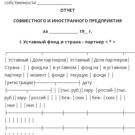
собственности ___________________
ОТЧЕТ
СОВМЕСТНОГО И ИНОСТРАННОГО ПРЕДПРИЯТИЯ
за ________________ 19__ г.
I. Уставный фонд и страна - партнер < * >
┌───────────┬──────────────┬───────────┬───
│ Уставный │Доля партнеров│ Уставный │Доля партнеров│
Страна - │ │ фонд на │ в уставном │ фонд на │ в уставном │
партнер │ │ момент │ фонде │ текущую │ фонде │ │
│регистрации├──────┬───────┤ дату
├──────┬───────┤ │ │(тыс. руб.)│зару- │россий-│(тыс.
руб.)│зару- │россий-│ │ │ │беж- │ских │ │беж- │ских │ │ │
│ных │ │ │ных │ │ │
├───────────┼──────┼───────┼───────────┼───
│ │ │ │ │ │ │ │
├───────────┼──────┼───────┼───────────┼───