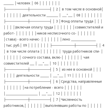
_______ │человек │ 06 │ │ │ │ │ │ │
├─────────┼────────┤ │ 2 │ в том числе в основной│
│ │ │ │ │ │ деятельности ________ │ ___"___ │ 08 │ │ │ │ │ │ │
├─────────┼────────┤ │ 3 │Фонд оплаты труда │ │ │
│ │ │ │(включая оплату труда │ │ │ │ │ │ │совместителей и
работ- │ │ │ │ │ │ │ников несписочного со- │ │ │ │ │ │
│става) - всего начис- │ │ │ │ │ │ │лено _________________
│тыс. руб.│ 09 │ │ │ │ │ │ │ ├─────────┼────────┤ │ 4
│ в том числе оплата │ │ │ │ │ │ │ труда работников спи- │
│ │ │ │ │ │ сочного состава, вклю-│ │ │ │ │ │ │ чая
совместителей ___ │ ___"___ │ 10 │ │ │ │ │ │ │
├─────────┼────────┤ │ 5 │ из нее в основной │ │ │
│ │ │ │ деятельности ______ │ ___"___ │ 11 │ │ │ │ │ │ │
├─────────┼────────┤ │ 6 │Средства, направленные
│ │ │ │ │ │ │на потребление - всего │ │ │ │ │ │
│______________________ │ ___"___ │ 12 │ │ │ │ │ │ │
├─────────┼────────┤ │ 7 │Численность
работников,│ │ │ │ │ │ │выполнявших работы по │ │ │ │ │