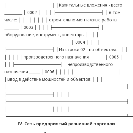
├───────────────┤ │Капитальные вложения - всего
__________ │ 0002 │ │ │ │ ├───────────────┤ │ в том
числе: │ │ │ │ │ │ │ │ строительно-монтажные работы
________ │ 0003 │ │ │ │ ├───────────────┤ │
оборудование, инструмент, инвентарь │ │ │ │
_____________________________________ │ 0004 │ │ │ │
├───────────────┤ │Из строки 02 - по объектам: │ │ │
│ │ │ │ │ производственного назначения ________ │ 0005 │ │
│ │ ├───────────────┤ │ непроизводственного
назначения ______ │ 0006 │ │ │ │ ├───────────────┤
│Ввод в действие мощностей и объектов: │ │ │
├────────────────────────────────────────┤
├───────────────┤ │ │ │ │
├────────────────────────────────────────┤
├───────────────┤ │ │ │ │
└────────────────────────────────────────┴─
IV. Сеть предприятий розничной торговли