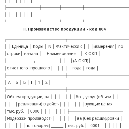
│ │ │ │ │ │ │ │
├───────────┼──────┼───────┼───────────┼───
│ │ │ │ │ │ │ │
└───────────┴──────┴───────┴───────────┴───
II. Производство продукции - код 804
┌────────────────────┬─────────┬───────┬───
│ │ Единица │ Коды │ N │ Фактически с │ │ │измерения│ по
│строки│ начала │ │ Наименование │ │ К-ОКП │
├─────────┬────────┤ │ │ │(А-ОКП)│
│отчетного│прошлого│ │ │ │ │ │ года │ года │
├────────────────────┼─────────┼───────┼───
│ А │ Б │ В │ Г │ 1 │ 2 │
├────────────────────┼─────────┼───────┼───
│Объем продукции, ра-│ │ │ │ │ │ │бот, услуг (объем │ │ │
│ │ │ │реализации) в дейст-│ │ │ │ │ │ │вующих ценах ______
│тыс. руб.│ │0000 │ │ │ │ │ │ │ ├─────────┼────────┤
│Издержки производст-│ │ │ │ │ │ │ва (без расшифровки │
│ │ │ │ │ │по товарам) _______ │тыс. руб.│ │0001 │ │ │ │ │ │