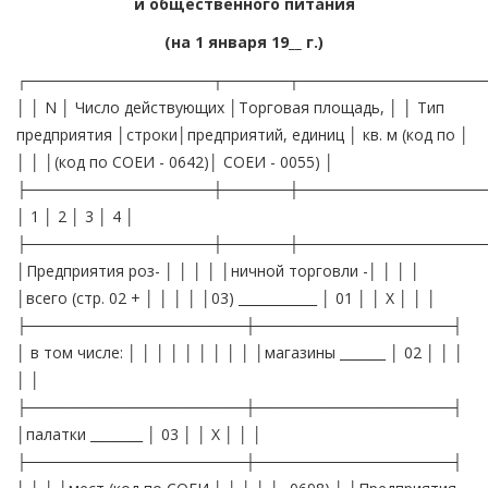
и общественного питания
(на 1 января 19__ г.)
┌─────────────────┬──────┬─────────────────
│ │ N │ Число действующих │Торговая площадь, │ │ Тип
предприятия │строки│предприятий, единиц │ кв. м (код по │
│ │ │(код по СОЕИ - 0642)│ СОЕИ - 0055) │
├─────────────────┼──────┼─────────────────
│ 1 │ 2 │ 3 │ 4 │
├─────────────────┼──────┼─────────────────
│Предприятия роз- │ │ │ │ │ничной торговли -│ │ │ │
│всего (стр. 02 + │ │ │ │ │03) ____________ │ 01 │ │ X │ │ │
├────────────────────┼──────────────────┤
│ в том числе: │ │ │ │ │ │ │ │ │ │магазины _______ │ 02 │ │ │
│ │
├────────────────────┼──────────────────┤
│палатки ________ │ 03 │ │ X │ │ │
├────────────────────┼──────────────────┤