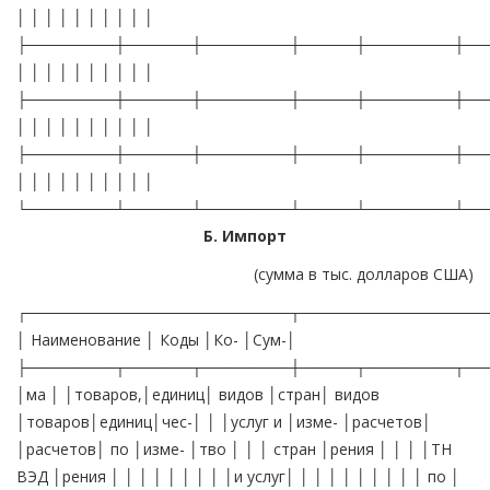
│ │ │ │ │ │ │ │ │ │
├────────┼──────┼────────┼─────┼────────┼──
│ │ │ │ │ │ │ │ │ │
├────────┼──────┼────────┼─────┼────────┼──
│ │ │ │ │ │ │ │ │ │
├────────┼──────┼────────┼─────┼────────┼──
│ │ │ │ │ │ │ │ │ │
└────────┴──────┴────────┴─────┴────────┴──
Б. Импорт
(сумма в тыс. долларов США)
┌────────────────────────┬─────────────────
│ Наименование │ Коды │Ко- │Сум-│
├────────┬──────┬────────┼─────┬────────┬──
│ма │ │товаров,│единиц│ видов │стран│ видов
│товаров│единиц│чес-│ │ │услуг и │изме- │расчетов│
│расчетов│ по │изме- │тво │ │ │ стран │рения │ │ │ │ТН
ВЭД │рения │ │ │ │ │ │ │ │ │и услуг│ │ │ │ │ │ │ │ │ │ по │