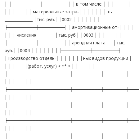
│ ├─────────┼────────┤ │ в том числе: │ │ │ │ │ │ │
│ │ │ │ │ │ │ материальные затра-│ │ │ │ │ │ │ ты
_______________ │тыс. руб.│ │0002 │ │ │ │ │ │ │
├─────────┼────────┤ │ амортизационные от-│ │ │ │
│ │ │ числения _________ │тыс. руб.│ │0003 │ │ │ │ │ │ │
├─────────┼────────┤ │ арендная плата ___ │тыс.
руб.│ │0004 │ │ │ │ │ │ │ ├─────────┼────────┤
│Производство отдель-│ │ │ │ │ │ │ных видов продукции │
│ │ │ │ │ │(работ, услуг) < ** > │ │ │ │ │ │
├────────────────────┼─────────┼───────┼───
│ │ │ │ │ │ │
├────────────────────┼─────────┼───────┼───
│ │ │ │ │ │ │
├────────────────────┼─────────┼───────┼───
│ │ │ │ │ │ │
├────────────────────┼─────────┼───────┼───
│ │ │ │ │ │ │
├────────────────────┼─────────┼───────┼───