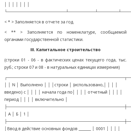
│ │ │ │ │ │ │
└────────────────────┴─────────┴───────┴───
< * > Заполняется в отчете за год.
< ** > Заполняется по номенклатуре, сообщаемой
органами государственной статистики.
III. Капитальное строительство
(строки 01 - 06 - в фактических ценах текущего года, тыс.
руб.; строки 07 и 08 - в натуральных единицах измерения)
┌────────────────────────────────────────┬─
│ │ N │ Выполнено │ │ │строки │ (использовано,│ │ │ │
введено) с │ │ │ │ начала года по│ │ │ │ отчетный │ │ │ │
период │ │ │ │ включительно │
├────────────────────────────────────────┼─
│ А │ Б │ 1 │
├────────────────────────────────────────┼─
│Ввод в действие основных фондов _______ │ 0001 │ │ │ │