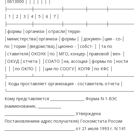
│0613000 │ │ │ │ │ │ │
├────────┼─────────┼───────┼──────┼────────
│ 1 │ 2 │ 3 │ 4 │ 5 │ 6 │ 7 │
├────────┼─────────┼───────┼──────┼────────
│формы │организа-│отрасли│терри-
│министерства│организа-│формы │ │докумен-│ции - со-│
по │тории │(ведомства),│ционно - │собст- │ │та по
│ставителя│ОКОНХ │по │МГО, концер-│правовой │вен- │
│ОКУД │отчета │ │СОАТО │на, ассоциа-│формы по │ности
│ │ │по ОКПО │ │ │ции по СООГУ│ КОПФ │по КФС │
├────────┴─────────┴───────┴──────┴────────
│ Коды проставляет организация - составитель отчета │
└──────────────────────────────────────────
Кому представляется ___________________ Форма N 1-ВЭС
(наименование, _____________
_______________________________________ Утверждена
Постановлением адрес получателя) Госкомстата России
_______________________________________ от 21 июля 1993 г. N 141