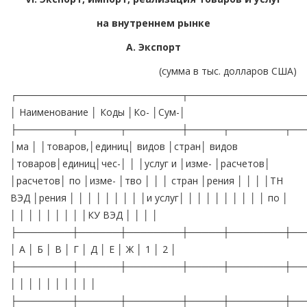
на внутреннем рынке
А. Экспорт
(сумма в тыс. долларов США)
┌────────────────────────┬─────────────────
│ Наименование │ Коды │Ко- │Сум-│
├────────┬──────┬────────┼─────┬────────┬──
│ма │ │товаров,│единиц│ видов │стран│ видов
│товаров│единиц│чес-│ │ │услуг и │изме- │расчетов│
│расчетов│ по │изме- │тво │ │ │ стран │рения │ │ │ │ТН
ВЭД │рения │ │ │ │ │ │ │ │ │и услуг│ │ │ │ │ │ │ │ │ │ по │
│ │ │ │ │ │ │ │ │КУ ВЭД │ │ │ │
├────────┼──────┼────────┼─────┼────────┼──
│ А │ Б │ В │ Г │ Д │ Е │ Ж │ 1 │ 2 │
├────────┼──────┼────────┼─────┼────────┼──
│ │ │ │ │ │ │ │ │ │
├────────┼──────┼────────┼─────┼────────┼──