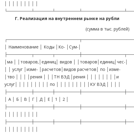
│ │ │ │ │ │ │ │ │
└────────┴──────┴────────┴──────────────┴──
Г. Реализация на внутреннем рынке на рубли
(сумма в тыс. рублей)
┌────────────────────────┬─────────────────
│ Наименование │ Коды │Ко- │Сум-│
├────────┬──────┬────────┼──────────────┬──
│ма │ │товаров,│единиц│ видов │ │товаров│единиц│чес-│
│ │ услуг │изме- │расчетов│видов расчетов│ по │изме-
│тво │ │ │ │рения │ │ │ТН ВЭД │рения │ │ │ │ │ │ │ │и
услуг│ │ │ │ │ │ │ │ │ по │ │ │ │ │ │ │ │ │КУ ВЭД │ │ │ │
├────────┼──────┼────────┼──────────────┼──
│ А │ Б │ В │ Г │ Д │ Е │ 1 │ 2 │
├────────┼──────┼────────┼──────────────┼──
│ │ │ │ │ │ │ │ │
├────────┼──────┼────────┼──────────────┼──
│ │ │ │ │ │ │ │ │