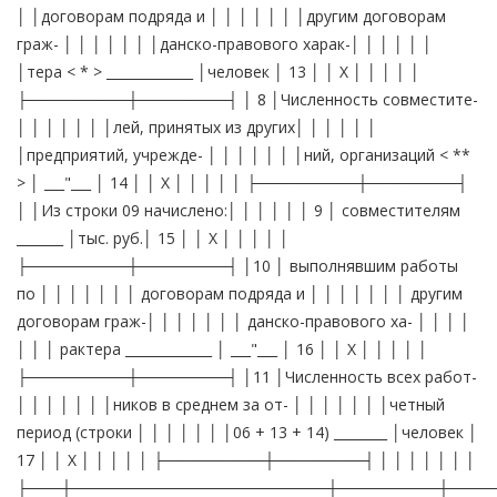
│ │договорам подряда и │ │ │ │ │ │ │другим договорам
граж- │ │ │ │ │ │ │данско-правового харак-│ │ │ │ │ │
│тера < * > _____________ │человек │ 13 │ │ X │ │ │ │ │
├─────────┼────────┤ │ 8 │Численность совместите-
│ │ │ │ │ │ │лей, принятых из других│ │ │ │ │ │
│предприятий, учрежде- │ │ │ │ │ │ │ний, организаций < **
> │ ___"___ │ 14 │ │ X │ │ │ │ │ ├─────────┼────────┤
│ │Из строки 09 начислено:│ │ │ │ │ │ 9 │ совместителям
_______ │тыс. руб.│ 15 │ │ X │ │ │ │ │
├─────────┼────────┤ │10 │ выполнявшим работы
по │ │ │ │ │ │ │ договорам подряда и │ │ │ │ │ │ │ другим
договорам граж-│ │ │ │ │ │ │ данско-правового ха- │ │ │ │
│ │ │ рактера _____________ │ ___"___ │ 16 │ │ X │ │ │ │ │
├─────────┼────────┤ │11 │Численность всех работ-
│ │ │ │ │ │ │ников в среднем за от- │ │ │ │ │ │ │четный
период (строки │ │ │ │ │ │ │06 + 13 + 14) ________ │человек │
17 │ │ X │ │ │ │ │ ├─────────┼────────┤ │ │ │ │ │ │ │
├───┼───────────────────────┼─────────┼────