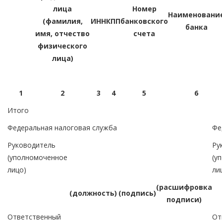
лица
Номер
Наименовани
(фамилия,
ИНН
КПП
банковского
банка
имя, отчество
счета
физического
лица)
1
2
3
4
5
6
Итого
Федеральная налоговая служба
Фе
Руководитель
Ру
(уполномоченное
(у
лицо)
ли
(расшифровка
(должность)
(подпись)
подписи)
Ответственный
От