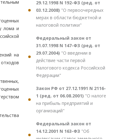
ительным
29.12.1998 N 192-ФЗ (ред. от
03.12.2008)
"О первоочередных
мерах в области бюджетной и
гоценных
налоговой политики"
у лома и
ссийской
Федеральный закон от
31.07.1998 N 147-ФЗ (ред. от
29.07.2004)
"О введении в
ензий на
действие части первой
 отходов
Налогового кодекса Российской
Федерации"
твенных,
Закон РФ от 27.12.1991 N 2116-
агоценных
1 (ред. от 06.08.2001)
"О налоге
терством
на прибыль предприятий и
организаций"
тельства
Федеральный закон от
14.12.2001 N 163-ФЗ
"Об
индексации ставок земельного