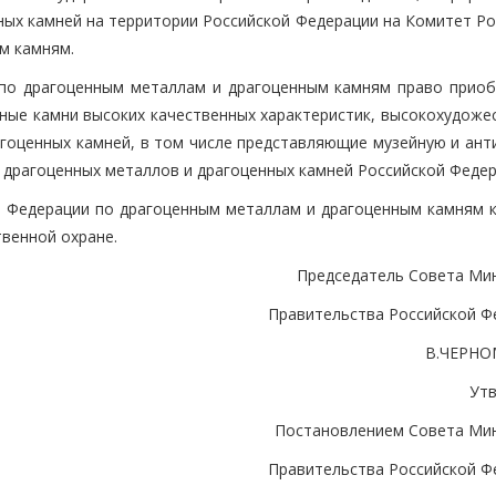
ных камней на территории Российской Федерации на Комитет Ро
м камням.
 по драгоценным металлам и драгоценным камням право приоб
нные камни высоких качественных характеристик, высокохудоже
агоценных камней, в том числе представляющие музейную и ант
 драгоценных металлов и драгоценных камней Российской Федер
й Федерации по драгоценным металлам и драгоценным камням 
венной охране.
Председатель Совета Мин
Правительства Российской Ф
В.ЧЕРН
Ут
Постановлением Совета Мин
Правительства Российской Ф