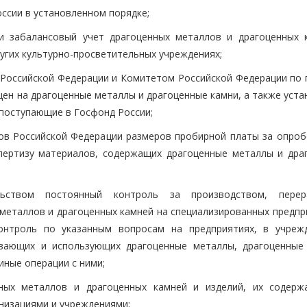
ссии в установленном порядке;
 и забалансовый учет драгоценных металлов и драгоценных 
ругих культурно-просветительных учреждениях;
Российской Федерации и Комитетом Российской Федерации по 
 цен на драгоценные металлы и драгоценные камни, а также уст
 поступающие в Госфонд России;
ов Российской Федерации размеров пробирной платы за опроб
спертизу материалов, содержащих драгоценные металлы и дра
ьством постоянный контроль за производством, перера
металлов и драгоценных камней на специализированных предпри
контроль по указанным вопросам на предприятиях, в учреж
ывающих и использующих драгоценные металлы, драгоценные
иные операции с ними;
нных металлов и драгоценных камней и изделий, их содерж
низациями и учреждениями;