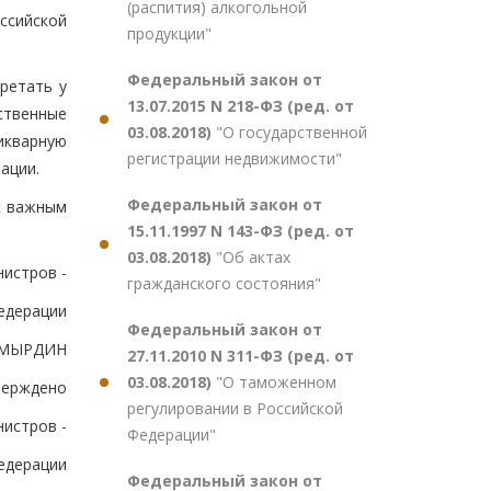
(распития) алкогольной
ссийской
продукции"
Федеральный закон от
ретать у
13.07.2015 N 218-ФЗ (ред. от
ственные
03.08.2018)
"О государственной
икварную
регистрации недвижимости"
ации.
Федеральный закон от
к важным
15.11.1997 N 143-ФЗ (ред. от
03.08.2018)
"Об актах
истров -
гражданского состояния"
едерации
Федеральный закон от
ОМЫРДИН
27.11.2010 N 311-ФЗ (ред. от
03.08.2018)
"О таможенном
верждено
регулировании в Российской
истров -
Федерации"
едерации
Федеральный закон от