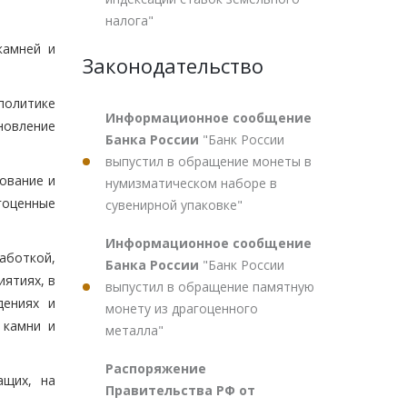
налога"
камней и
Законодательство
политике
Информационное сообщение
ановление
Банка России
"Банк России
выпустил в обращение монеты в
ование и
нумизматическом наборе в
гоценные
сувенирной упаковке"
Информационное сообщение
боткой,
Банка России
"Банк России
ятиях, в
выпустил в обращение памятную
дениях и
монету из драгоценного
 камни и
металла"
Распоряжение
ащих, на
Правительства РФ от