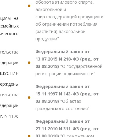
оборота этилового спирта,
алкогольной и
спиртосодержащей продукции и
ациям на
об ограничении потребления
семейных
(распития) алкогольной
ического
продукции"
Федеральный закон от
тельства
13.07.2015 N 218-ФЗ (ред. от
едерации
03.08.2018)
"О государственной
ШУСТИН
регистрации недвижимости"
верждены
Федеральный закон от
15.11.1997 N 143-ФЗ (ред. от
тельства
03.08.2018)
"Об актах
едерации
гражданского состояния"
г. N 1176
Федеральный закон от
27.11.2010 N 311-ФЗ (ред. от
03.08.2018)
"О таможенном