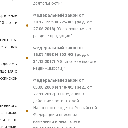
деятельности"
Федеральный закон от
бретение
30.12.1995 N 225-ФЗ (ред. от
18 лет и
27.06.2018)
"О соглашениях о
разделе продукции"
гентства
жета как
Федеральный закон от
16.07.1998 N 102-ФЗ (ред. от
31.12.2017)
"Об ипотеке (залоге
(далее -
недвижимости)"
ашения о
ссийской
Федеральный закон от
05.08.2000 N 118-ФЗ (ред. от
27.11.2017)
"О введении в
действие части второй
твенного
Налогового кодекса Российской
 а также
Федерации и внесении
льств по
изменений в некоторые
дчиками,