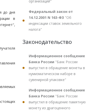
организаций"
Федеральный закон от
я до дня
14.12.2001 N 163-ФЗ
"Об
рации в
индексации ставок земельного
тернет",
налога"
Законодательство
лучателя
Информационное сообщение
Банка России
"Банк России
тавления
выпустил в обращение монеты в
нумизматическом наборе в
сувенирной упаковке"
авляемых
Информационное сообщение
Банка России
"Банк России
астоящих
выпустил в обращение памятную
монету из драгоценного