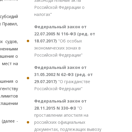
законодательные акты
Российской Федерации о
налогах"
субсидий
 Правил,
Федеральный закон от
22.07.2005 N 116-ФЗ (ред. от
18.07.2017)
"Об особых
х судов,
экономических зонах в
лненными
Российской Федерации"
ашение о
 мест на
Федеральный закон от
31.05.2002 N 62-ФЗ (ред. от
ашения о
29.07.2017)
"О гражданстве
Российской Федерации"
гентству
 лимитов
Федеральный закон от
глашении
28.11.2015 N 330-ФЗ
"О
проставлении апостиля на
 (далее -
российских официальных
документах, подлежащих вывозу