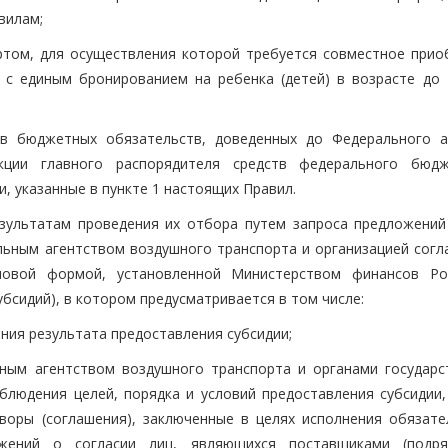
вилам;
ртом, для осуществления которой требуется совместное прио
 с единым бронированием на ребенка (детей) в возрасте до 
ов бюджетных обязательств, доведенных до Федерального а
кции главного распорядителя средств федерального бюд
, указанные в пункте 1 настоящих Правил.
зультатам проведения их отбора путем запроса предложений 
ьным агентством воздушного транспорта и организацией согл
повой формой, установленной Министерством финансов Ро
убсидий), в котором предусматривается в том числе:
ния результата предоставления субсидии;
ьным агентством воздушного транспорта и органами государс
людения целей, порядка и условий предоставления субсидии,
воры (соглашения), заключенные в целях исполнения обязате
жений о согласии лиц, являющихся поставщиками (подря