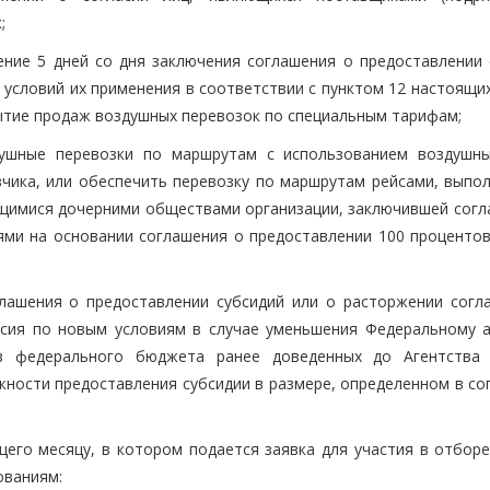
;
ение 5 дней со дня заключения соглашения о предоставлении 
условий их применения в соответствии с пунктом 12 настоящих
ытие продаж воздушных перевозок по специальным тарифам;
душные перевозки по маршрутам с использованием воздушны
зчика, или обеспечить перевозку по маршрутам рейсами, выпо
щимися дочерними обществами организации, заключившей согл
иями на основании соглашения о предоставлении 100 процентов
глашения о предоставлении субсидий или о расторжении согл
асия по новым условиям в случае уменьшения Федеральному а
тв федерального бюджета ранее доведенных до Агентства
ности предоставления субсидии в размере, определенном в со
щего месяцу, в котором подается заявка для участия в отборе
ованиям: