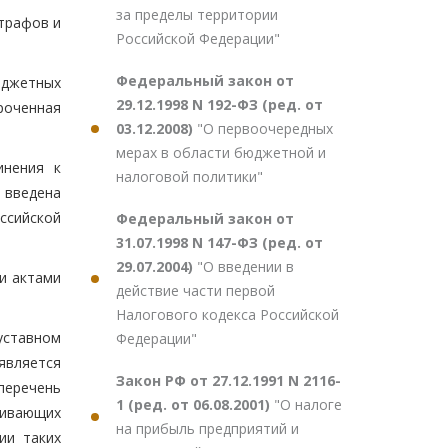
за пределы территории
штрафов и
Российской Федерации"
Федеральный закон от
юджетных
29.12.1998 N 192-ФЗ (ред. от
роченная
03.12.2008)
"О первоочередных
мерах в области бюджетной и
инения к
налоговой политики"
е введена
ссийской
Федеральный закон от
31.07.1998 N 147-ФЗ (ред. от
29.07.2004)
"О введении в
и актами
действие части первой
Налогового кодекса Российской
уставном
Федерации"
является
Закон РФ от 27.12.1991 N 2116-
перечень
1 (ред. от 06.08.2001)
"О налоге
ривающих
на прибыль предприятий и
ии таких