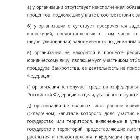
а) у организации отсутствует неисполненная обяза
процентов, подлежащих уплате в соответствии с з
б) у организации отсутствует просроченная за
инвестиций, предоставленных в том числе в
(неурегулированная) задолженность по денежным 
в) организация не находится в процессе реор
юридическому лицу, являющемуся участником отбор
процедура банкротства, ее деятельность не прио
Федерации;
г) организация не получает средства из федерал
Российской Федерации на цели, указанные в пункте
д) организация не является иностранным юрид
(складочном) капитале которого доля участия 
государство или территория, включенные в ут
государств и территорий, предоставляющих льго
раскрытия и предоставления информации при п