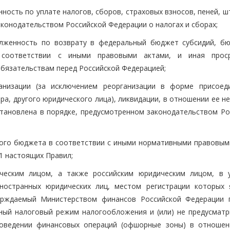
нность по уплате налогов, сборов, страховых взносов, пеней, 
аконодательством Российской Федерации о налогах и сборах;
долженность по возврату в федеральный бюджет субсидий, б
 соответствии с иными правовыми актами, и иная прос
обязательствам перед Российской Федерацией;
ганизации (за исключением реорганизации в форме присоед
а, другого юридического лица), ликвидации, в отношении ее н
становлена в порядке, предусмотренном законодательством Ро
ьного бюджета в соответствии с иными нормативными правовым
 1 настоящих Правил;
ическим лицом, а также российским юридическим лицом, в 
иностранных юридических лиц, местом регистрации которых 
верждаемый Министерством финансов Российской Федерации 
тный налоговый режим налогообложения и (или) не предусмат
роведении финансовых операций (офшорные зоны) в отношен