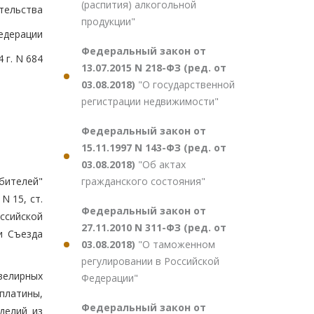
(распития) алкогольной
тельства
продукции"
едерации
Федеральный закон от
 г. N 684
13.07.2015 N 218-ФЗ (ред. от
03.08.2018)
"О государственной
регистрации недвижимости"
Федеральный закон от
15.11.1997 N 143-ФЗ (ред. от
03.08.2018)
"Об актах
гражданского состояния"
бителей"
N 15, ст.
Федеральный закон от
ссийской
27.11.2010 N 311-ФЗ (ред. от
и Съезда
03.08.2018)
"О таможенном
регулировании в Российской
велирных
Федерации"
платины,
Федеральный закон от
делий из