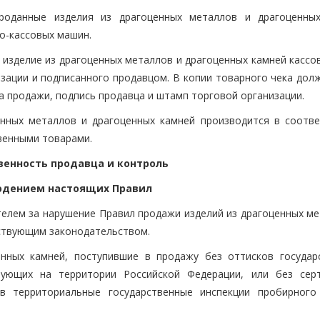
роданные изделия из драгоценных металлов и драгоценны
о-кассовых машин.
изделие из драгоценных металлов и драгоценных камней кассов
изации и подписанного продавцом. В копии товарного чека дол
та продажи, подпись продавца и штамп торговой организации.
енных металлов и драгоценных камней производится в соотве
венными товарами.
ственность продавца и контроль
юдением настоящих Правил
телем за нарушение Правил продажи изделий из драгоценных ме
йствующим законодательством.
енных камней, поступившие в продажу без оттисков государ
вующих на территории Российской Федерации, или без сер
в территориальные государственные инспекции пробирного