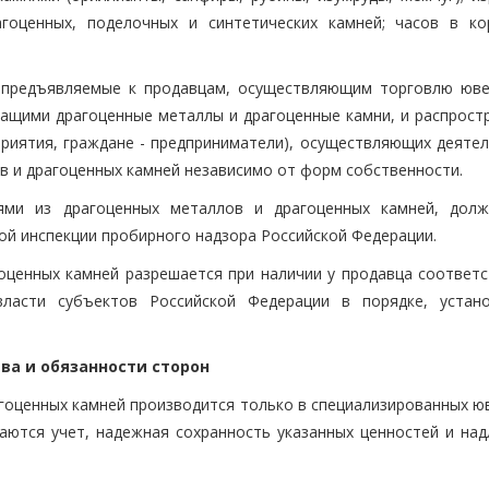
гоценных, поделочных и синтетических камней; часов в ко
, предъявляемые к продавцам, осуществляющим торговлю юв
ащими драгоценные металлы и драгоценные камни, и распрост
приятия, граждане - предприниматели), осуществляющих деятел
в и драгоценных камней независимо от форм собственности.
ями из драгоценных металлов и драгоценных камней, дол
ой инспекции пробирного надзора Российской Федерации.
оценных камней разрешается при наличии у продавца соответ
власти субъектов Российской Федерации в порядке, устан
рава и обязанности сторон
агоценных камней производится только в специализированных ю
иваются учет, надежная сохранность указанных ценностей и на