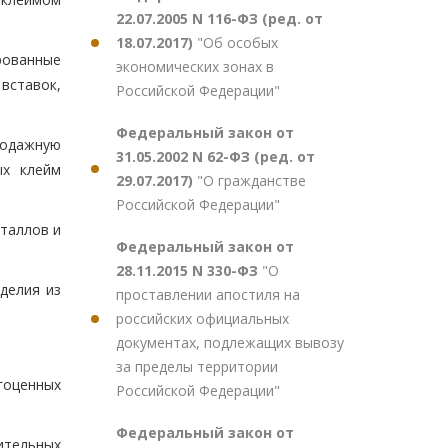
22.07.2005 N 116-ФЗ (ред. от
18.07.2017)
"Об особых
рованные
экономических зонах в
 вставок,
Российской Федерации"
Федеральный закон от
родажную
31.05.2002 N 62-ФЗ (ред. от
ых клейм
29.07.2017)
"О гражданстве
Российской Федерации"
таллов и
Федеральный закон от
28.11.2015 N 330-ФЗ
"О
делия из
проставлении апостиля на
российских официальных
документах, подлежащих вывозу
за пределы территории
гоценных
Российской Федерации"
Федеральный закон от
ительных