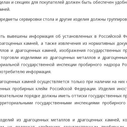
делах и секциях для покупателей должен быть обеспечен удобн
мней.
предметы сервировки стола и другие изделия должны группиров
ыть вывешены информация об установленных в Российской Ф
рагоценных камней, а также извлечения из нормативных доку
ллов и драгоценных камней, изображения государственных п
 торговли изделиями из драгоценных металлов и драгоценных
ориальной государственной инспекции пробирного надзора Ро
 потребителю информация.
рагоценных камней осуществляется только при наличии на них 
енных пробирных клейм Российской Федерации. Изделия инос
обязательном порядке должны иметь оттиски государственных п
ерриториальными государственными инспекциями пробирного
зделий из драгоценных металлов и драгоценных камней, к
вом не подлежат клеймению государственным пробирным