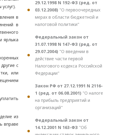
29.12.1998 N 192-ФЗ (ред. от
 услуг).
03.12.2008)
"О первоочередных
мерах в области бюджетной и
вления в
налоговой политики"
инений в
твенного
Федеральный закон от
м ярлыка
31.07.1998 N 147-ФЗ (ред. от
29.07.2004)
"О введении в
воренных
действие части первой
 другие с
Налогового кодекса Российской
тки, или
Федерации"
мещением
Закон РФ от 27.12.1991 N 2116-
1 (ред. от 06.08.2001)
"О налоге
уплатить
на прибыль предприятий и
организаций"
делие из
Федеральный закон от
ь вправе
14.12.2001 N 163-ФЗ
"Об
индексации ставок земельного