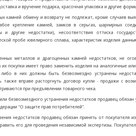
доставка и вручение подарка, красочная упаковка и другие формы
ных камней обмену и возврату не подлежат, кроме случаев выя
абое крепление камней, замков в серьгах, шарнирных соед
ы и другие недостатки), несоответствия оттиска государс
ской пробе ювелирного сплава, характеристик изделия данны
ценных металлов и драгоценных камней недостатков, не ого
 их покупки имеет право заменить изделия на аналогичные или
 либо в них должны быть безвозмездно устранены недоста
ь также вправе расторгнуть договор купли - продажи с воз
триваются при предъявлении товарного чека.
 или безвозмездного устранения недостатков продавец обязан 
едерации "О защите прав потребителей".
овения недостатков продавец обязан принять от покупателя из
равить его для проведения независимой экспертизы. Покупател