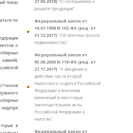
27.06.2018)
"О соглашениях о
ый показ
разделе продукции"
аться по
Федеральный закон от
16.07.1998 N 102-ФЗ (ред. от
31.12.2017)
"Об ипотеке (залоге
едерации
недвижимости)"
ментов о
робирных
Федеральный закон от
 камней,
05.08.2000 N 118-ФЗ (ред. от
ссийской
27.11.2017)
"О введении в
действие части второй
Налогового кодекса Российской
оттисков
Федерации и внесении
транного
изменений в некоторые
робирных
законодательные акты
 надзора
Российской Федерации о
налогах"
оторые в
Федеральный закон от
 клеймом