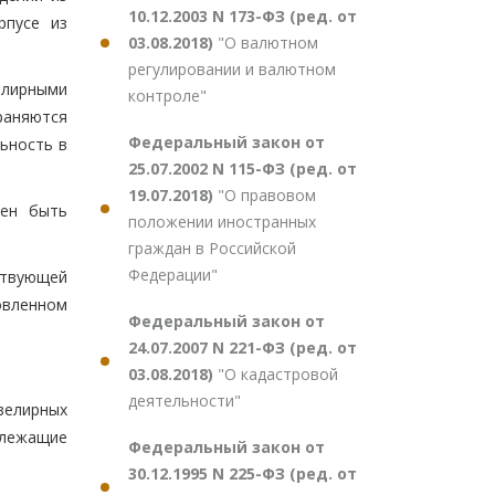
10.12.2003 N 173-ФЗ (ред. от
рпусе из
03.08.2018)
"О валютном
регулировании и валютном
елирными
контроле"
раняются
Федеральный закон от
ьность в
25.07.2002 N 115-ФЗ (ред. от
19.07.2018)
"О правовом
жен быть
положении иностранных
граждан в Российской
Федерации"
ствующей
овленном
Федеральный закон от
24.07.2007 N 221-ФЗ (ред. от
03.08.2018)
"О кадастровой
деятельности"
велирных
длежащие
Федеральный закон от
30.12.1995 N 225-ФЗ (ред. от