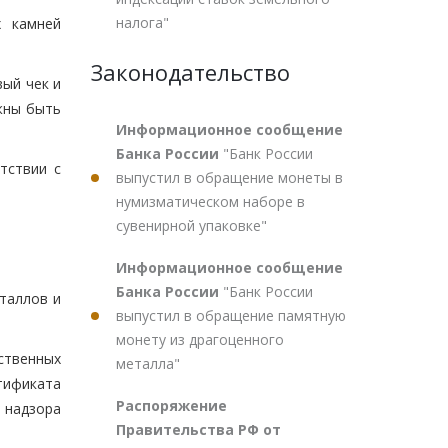
налога"
х камней
Законодательство
ый чек и
жны быть
Информационное сообщение
Банка России
"Банк России
тствии с
выпустил в обращение монеты в
нумизматическом наборе в
сувенирной упаковке"
Информационное сообщение
Банка России
"Банк России
таллов и
выпустил в обращение памятную
монету из драгоценного
ственных
металла"
тификата
Распоряжение
 надзора
Правительства РФ от