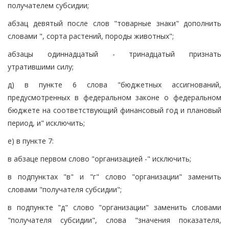
получателем субсидии;
абзац девятый после слов "товарные знаки" дополнить
словами ", сорта растений, породы животных";
абзацы одиннадцатый - тринадцатый признать
утратившими силу;
д) в пункте 6 слова "бюджетных ассигнований,
предусмотренных в федеральном законе о федеральном
бюджете на соответствующий финансовый год и плановый
период, и" исключить;
е) в пункте 7:
в абзаце первом слово "организацией -" исключить;
в подпунктах "в" и "г" слово "организации" заменить
словами "получателя субсидии";
в подпункте "д" слово "организации" заменить словами
"получателя субсидии", слова "значения показателя,