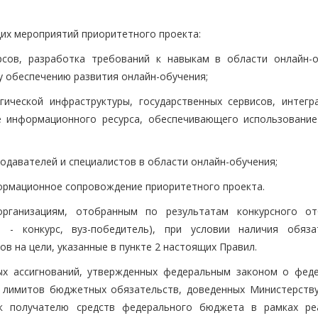
их мероприятий приоритетного проекта:
рсов, разработка требований к навыкам в области онлайн-о
 обеспечению развития онлайн-обучения;
гической инфраструктуры, государственных сервисов, интегр
е информационного ресурса, обеспечивающего использование
одавателей и специалистов в области онлайн-обучения;
формационное сопровождение приоритетного проекта.
организациям, отобранным по результатам конкурсного о
о - конкурс, вуз-победитель), при условии наличия обяза
в на цели, указанные в пункте 2 настоящих Правил.
ых ассигнований, утвержденных федеральным законом о фед
 лимитов бюджетных обязательств, доведенных Министерству
к получателю средств федерального бюджета в рамках ре