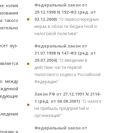
Федеральный закон от
ке копия
29.12.1998 N 192-ФЗ (ред. от
азования
03.12.2008)
"О первоочередных
м такого
мерах в области бюджетной и
оятельно
налоговой политики"
сет вуз-
Федеральный закон от
31.07.1998 N 147-ФЗ (ред. от
29.07.2004)
"О введении в
является
действие части первой
Налогового кодекса Российской
го между
Федерации"
ржденной
Закон РФ от 27.12.1991 N 2116-
ледующие
1 (ред. от 06.08.2001)
"О налоге
на прибыль предприятий и
блюдения
организаций"
Федеральный закон от
ерации и