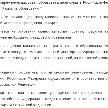
овременная цифровая образовательная среда в Российской Фе
"Развитие образования".
льные организации, представившие заявки на участие в ко
бъявлении о проведении конкурса.
яется на основании оценки качества проекта, предусматр
ичия необходимого кадрового потенциала.
ся в ведении Министерства науки и высшего образования Ро
астие в конкурсе оформленное на бланке органа-учредителя пи
омочия учредителя указанных организаций, на участие образов
являющемуся бюджетным или автономным учреждением, наход
ния Российской Федерации, осуществляется в соответствии с
оссийской Федерации.
юджетное или автономное учреждение, не находящееся в
оссийской Федерации, предоставление грантов осуществ
кодекса Российской Федерации.