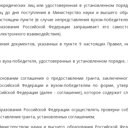
 юридических лиц или удостоверенная в установленном поряд
яц до дня поступления в Министерство науки и высшего обр
астоящем пункте (в случае непредставления вузом-победителе
азования Российской Федерации запрашивает его самост
лектронного взаимодействия).
ения документов, указанных в пункте 9 настоящих Правил, не
 вуза-победителя, удостоверенных в установленном порядке, 
основании соглашения о предоставлении гранта, заключенно
оссийской Федерации и вузом-победителем по форме, утве
ийской Федерации (далее - соглашение), которое содержит с
бразования Российской Федерации осуществлять проверки со
оставления гранта, установленных соглашением;
Министерством науки и высшего образования Российской Фед