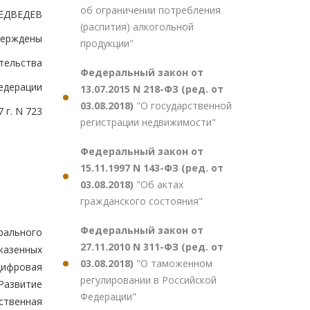
об ограничении потребления
ЕДВЕДЕВ
(распития) алкогольной
верждены
продукции"
тельства
Федеральный закон от
едерации
13.07.2015 N 218-ФЗ (ред. от
03.08.2018)
"О государственной
 г. N 723
регистрации недвижимости"
Федеральный закон от
15.11.1997 N 143-ФЗ (ред. от
03.08.2018)
"Об актах
гражданского состояния"
Федеральный закон от
рального
27.11.2010 N 311-ФЗ (ред. от
казенных
03.08.2018)
"О таможенном
ифровая
регулировании в Российской
Развитие
Федерации"
ственная