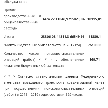
обслуживание
Прочие
производственные и
3474,22
11846,97
15023,84
10115,01
общехозяйственные
расходы
Итого
23306,08
44811,3
66549,91
44889,1
Лимиты бюджетных обязательств на 2017 год
7618000
Количество часов поисково-спасательных
операций (работ) < * > , обеспеченных
169,71
лимитами бюджетных обязательств
< * > Согласно статистическим данным Федерального
агентства воздушного транспорта среднегодовой налет
при осуществлении поисково-спасательных операций
(работ) в 2013 - 2016 годах составил 326 часов.