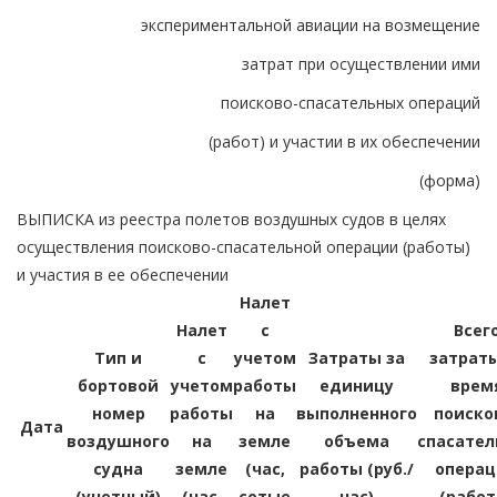
экспериментальной авиации на возмещение
затрат при осуществлении ими
поисково-спасательных операций
(работ) и участии в их обеспечении
(форма)
ВЫПИСКА из реестра полетов воздушных судов в целях
осуществления поисково-спасательной операции (работы)
и участия в ее обеспечении
Налет
Налет
с
Всег
Тип и
с
учетом
Затраты за
затраты
бортовой
учетом
работы
единицу
врем
номер
работы
на
выполненного
поиско
Дата
воздушного
на
земле
объема
спасател
судна
земле
(час,
работы (руб./
опера
(учетный)
(час,
сотые
час)
(работ