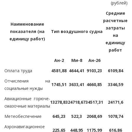
(рублей)
Средние
расчетные
Наименование
затраты
показателя (на
Тип воздушного судна
на
единицу работ)
единицу
работ
Ан-2
Ми-8
Ан-26
Оплата труда
4581,88
4644,41
9103,23
6109,84
Отчисления на
1745,51
3633,41
4660,85
3346,59
социальные нужды
Авиационные горюче-
13278,83
24718,67
34517,31
24171,6
смазочные материалы
Метеобеспечение
645,23
522,3
2068,69
1078,74
Аэронавигационное
225,65
448,95
1175,99
616,86