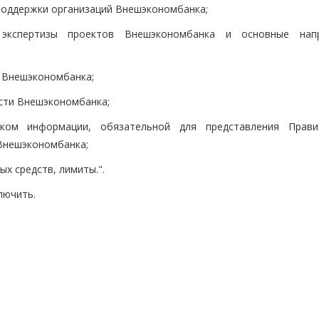
поддержки организаций Внешэкономбанка;
экспертизы проектов Внешэкономбанка и основные напр
;
 Внешэкономбанка;
сти Внешэкономбанка;
ком информации, обязательной для представления Прави
Внешэкономбанка;
х средств, лимиты.".
лючить.