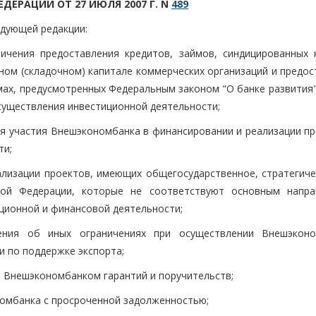
ДЕРАЦИИ ОТ 27 ИЮЛЯ 2007 Г. N
489
едующей редакции:
ничения предоставления кредитов, займов, синдицированных 
вном (складочном) капитале коммерческих организаций и предо
ах, предусмотренных Федеральным законом "О банке развития",
существления инвестиционной деятельности;
ния участия Внешэкономбанка в финансировании и реализации п
ти;
лизации проектов, имеющих общегосударственное, стратегиче
кой Федерации, которые не соответствуют основным напра
ционной и финансовой деятельности;
дения об иных ограничениях при осуществлении Внешэкон
 по поддержке экспорта;
чи Внешэкономбанком гарантий и поручительств;
омбанка с просроченной задолженностью;