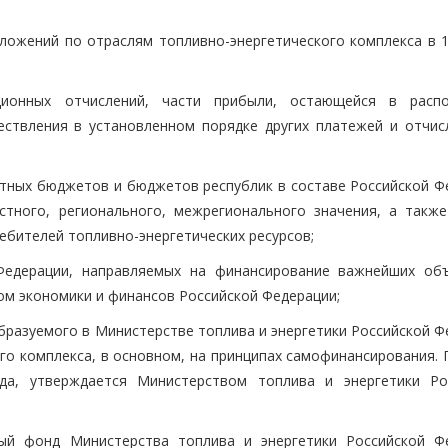
вложений по отраслям топливно-энергетического комплекса в 1
ционных отчислений, части прибыли, остающейся в расп
ствления в установленном порядке других платежей и отчис
стных бюджетов и бюджетов республик в составе Российской Ф
тного, регионального, межрегионального значения, а также
ебителей топливно-энергетических ресурсов;
 Федерации, направляемых на финансирование важнейших об
ом экономики и финансов Российской Федерации;
бразуемого в Министерстве топлива и энергетики Российской Ф
го комплекса, в основном, на принципах самофинансирования. 
да, утверждается Министерством топлива и энергетики Ро
ный фонд Министерства топлива и энергетики Российской Ф