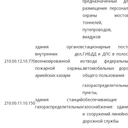
предназначенные дл
размещения персонал
охраны мостов
тоннелей,
путепроводов,
виадуков
здания органов
стационарные пост
внутренних дел,
ГИБДД и ДПС в полос
210.00.12.10.770
военизированной и
отвода федеральны
пожарной охраны,
автомобильных доро
армейских казарм
общего пользования
газораспределительн
пункты,
здания станций
обеспечивающие
210.00.11.10.150
газораспределительных
газоснабжение здани
и сооружений линейн
дорожной службы