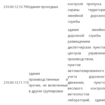
контроля пропуска 
210.00.12.10.790
здания проходных
охраны территори
линейной дорожно
службы
здания линейно
дорожной службы 
размещением
диспетчерских пункто
центров управлени
производством,
пунктов
автоматизированного
здания
учета дорожног
производственные и
210.00.13.11.110
движения, пункто
прочие, не включенные
весового контроля
в другие группировки
метеопостов 
лабораторий, здания