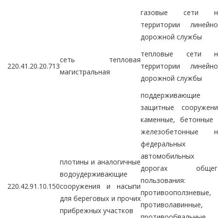
газовые сети н
территории линейно
дорожной службы
тепловые сети н
сеть тепловая
220.41.20.20.713
территории линейно
магистральная
дорожной службы
поддерживающие 
защитные сооружени
каменные, бетонные 
железобетонные н
федеральных
автомобильных
плотины и аналогичные
дорогах общег
водоудерживающие
пользования:
220.42.91.10.150
сооружения и насыпи
противооползневые,
для береговых и прочих
противолавинные,
прибрежных участков
противообвальные,