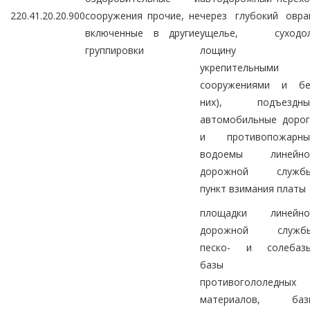
220.41.20.20.900
сооружения прочие, не
через глубокий овра
включенные в другие
ущелье, суходол
группировки
лощину 
укрепительными
сооружениями и бе
них), подъездны
автомобильные дорог
и противопожарны
водоемы линейно
дорожной службы
пункт взимания платы
площадки линейно
дорожной службы
песко- и солебазы
базы
противогололедных
материалов, баз