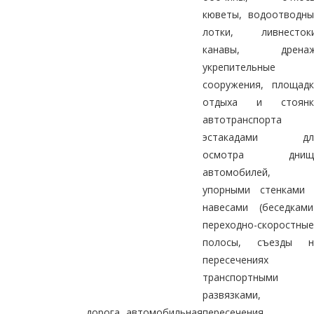
кюветы, водоотводны
лотки, ливнестоки
канавы, дренаж
укрепительные
сооружения, площадк
отдыха и стоянк
автотранспорта 
эстакадами дл
осмотра днищ
автомобилей,
упорными стенками 
навесами (беседками
переходно-скоростные
полосы, съезды н
пересечениях 
транспортными
развязками,
дорога автомобильная
пересечения 