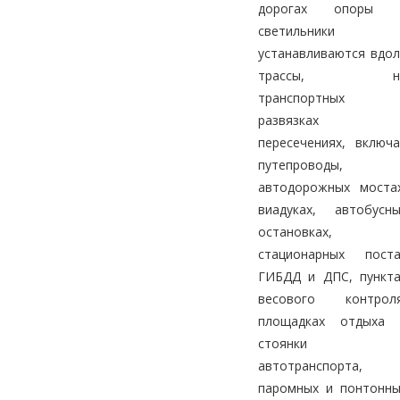
дорогах опоры 
светильники
устанавливаются вдо
трассы, н
транспортных
развязках 
пересечениях, включ
путепроводы,
автодорожных мостах
виадуках, автобусны
остановках,
стационарных поста
ГИБДД и ДПС, пункта
весового контроля
площадках отдыха 
стоянки
автотранспорта,
паромных и понтонны