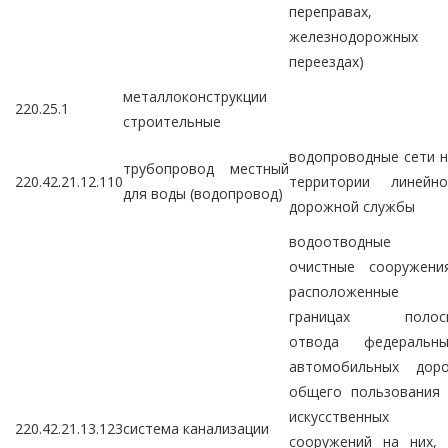
переправах,
железнодорожных
переездах)
металлоконструкции
220.25.1
строительные
водопроводные сети 
трубопровод местный
220.42.21.12.110
территории линейно
для воды (водопровод)
дорожной службы
водоотводные 
очистные сооружения
расположенные 
границах полос
отвода федеральны
автомобильных доро
общего пользования 
искусственных
220.42.21.13.123
система канализации
сооружений на них, 