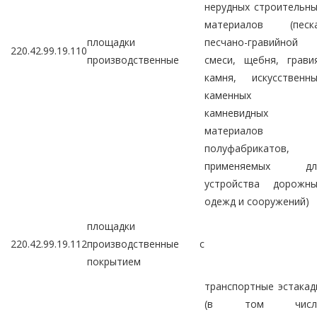
нерудных строительн
материалов (песка
площадки
песчано-гравийной
220.42.99.19.110
производственные
смеси, щебня, грави
камня, искусственны
каменных 
камневидных
материалов 
полуфабрикатов,
применяемых дл
устройства дорожны
одежд и сооружений)
площадки
220.42.99.19.112
производственные с
покрытием
транспортные эстака
(в том числ