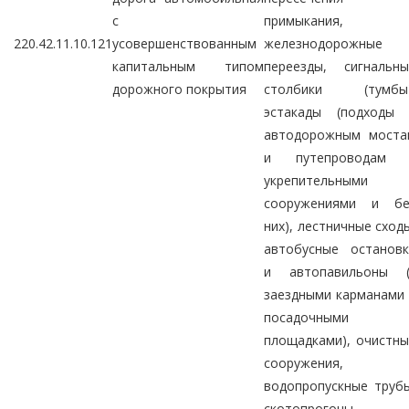
с
примыкания,
220.42.11.10.121
усовершенствованным
железнодорожные
капитальным типом
переезды, сигнальны
дорожного покрытия
столбики (тумбы)
эстакады (подходы 
автодорожным моста
и путепроводам 
укрепительными
сооружениями и бе
них), лестничные сход
автобусные остановк
и автопавильоны (
заездными карманами
посадочными
площадками), очистн
сооружения,
водопропускные труб
скотопрогоны,