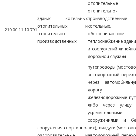
отопительные 
отопительно-
здания котельных
производственные
отопительных и
котельные,
210.00.11.10.791
отопительно-
обеспечивающие
производственных
теплоснабжение здан
и сооружений линейн
дорожной службы
путепроводы (мостов
автодорожный перехо
через автомобильну
дорогу 
железнодорожные пут
либо через улицу 
укрепительными
сооружениями и бе
сооружения спортивно-
них), виадуки (мостов
оздоровительные и
автодорожный перехо