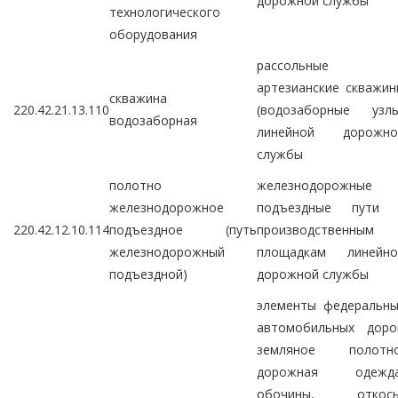
дорожной службы
технологического
оборудования
рассольные 
артезианские скважи
скважина
220.42.21.13.110
(водозаборные узлы
водозаборная
линейной дорожно
службы
полотно
железнодорожные
железнодорожное
подъездные пути 
220.42.12.10.114
подъездное (путь
производственным
железнодорожный
площадкам линейно
подъездной)
дорожной службы
элементы федеральны
автомобильных дорог
земляное полотно
дорожная одежда
обочины, откосы