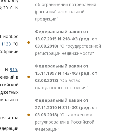
выплату
об ограничении потребления
; 2010, N
(распития) алкогольной
продукции"
Федеральный закон от
1 ноября
13.07.2015 N 218-ФЗ (ред. от
N
1138
"О
03.08.2018)
"О государственной
Собрание
регистрации недвижимости"
Федеральный закон от
 г. N
915
,
15.11.1997 N 143-ФЗ (ред. от
енений в
03.08.2018)
"Об актах
ссийской
гражданского состояния"
юджетных
циальных
Федеральный закон от
27.11.2010 N 311-ФЗ (ред. от
03.08.2018)
"О таможенном
тельства
регулировании в Российской
едерации
Федерации"