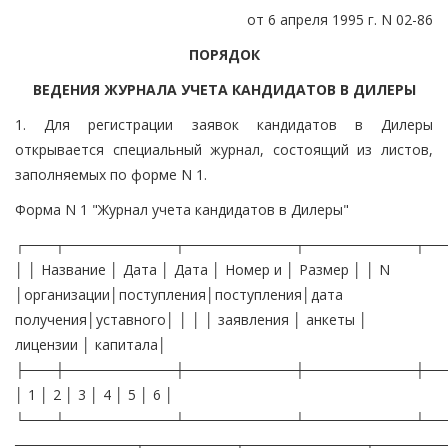
от 6 апреля 1995 г. N 02-86
ПОРЯДОК
ВЕДЕНИЯ ЖУРНАЛА УЧЕТА КАНДИДАТОВ В ДИЛЕРЫ
1. Для регистрации заявок кандидатов в Дилеры
открывается специальный журнал, состоящий из листов,
заполняемых по форме N 1.
Форма N 1 "Журнал учета кандидатов в Дилеры"
┌───┬───────────┬───────────┬───────────┬──
│ │ Название │ Дата │ Дата │ Номер и │ Размер │ │ N
│организации│поступления│поступления│дата
получения│уставного│ │ │ │ заявления │ анкеты │
лицензии │ капитала│
├───┼───────────┼───────────┼───────────┼──
│ 1 │ 2 │ 3 │ 4 │ 5 │ 6 │
└───┴───────────┴───────────┴───────────┴──
────────────┬─────────┬────────────┬───────