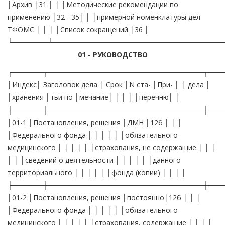
│Архив │31 │ │ │Методические рекомендации по
применению │32 - 35│ │ │примерной номенклатуры дел
ТФОМС │ │ │ │Список сокращений │36 │
└───────┴──────────────────────────────────
01 - РУКОВОДСТВО
┌──────┬───────────────────────────────┬─────────┬───────┬───────┐ │Индекс│ Заголовок дела │ Срок │N ста- │При- │ │ дела │ │хранения │тьи по │мечание│ │ │ │ │перечню│ │ ├──────┼───────────────────────────────┼─────────┼───────┼───────┤ │01-1 │Постановления, решения │ДМН │12б │ │ │ │Федерального фонда │ │ │ │ │ │обязательного медицинского │ │ │ │ │ │страхования, не содержащие │ │ │ │ │ │сведений о деятельности │ │ │ │ │ │данного территориального │ │ │ │ │ │фонда (копии) │ │ │ │ ├──────┼───────────────────────────────┼─────────┼───────┼───────┤ │01-2 │Постановления, решения │постоянно│12б │ │ │ │Федерального фонда │ │ │ │ │ │обязательного медицинского │ │ │ │ │ │страхования, содержащие │ │ │ │ │ │сведения о деятельности │ │ │ │ │ │данного территориального │ │ │ │ │ │фонда (копии) │ │ │ │ ├──────┼───────────────────────────────┼─────────┼───────┼───────┤ │01-3 │Инструкции, методуказания, │ДЗН │21б │ │ │ │рекомендации Федерального фонда│ │ │ │ │ │обязательного медицинского │ │ │ │ │ │страхования (копии) │ │ │ │ ├──────┼───────────────────────────────┼─────────┼───────┼───────┤ │01-4 │Акты законодательного органа │ДМН │5б │ │ │ │субъекта Российской Федерации │ │ │ │ │ │(копии) │ │ │ │ ├──────┼───────────────────────────────┼─────────┼───────┼───────┤ │01-5 │Постановления и другие │ДМН │5б │ │ │ │распорядительные документы │ │ │ │ │ │органа исполнительной власти │ │ │ │ │ │субъекта Российской Федерации │ │ │ │ │ │(копии) │ │ │ │ ├──────┼───────────────────────────────┼─────────┼───────┼───────┤ │01-6 │Приказы, распоряжения, │ДМН │5б │ │ │ │указания органа управления │ │ │ │ │ │здравоохранением субъекта │ │ │ │ │ │Российской Федерации (копии) │ │ │ │ ├──────┼───────────────────────────────┼─────────┼───────┼───────┤ │01-7 │Положения о территориальном │постоянно│37а │ │ │ │фонде обязательного │ │ │ │ │ │медицинского страхования, │ │ │ │ │ │об его филиалах, отделениях, │ │ │ │ │ │уполномоченных фонда │ │ │ │ ├──────┼───────────────────────────────┼─────────┼───────┼───────┤ │01-8 │Инструкции о правах и │3 года │56 │после │ │ │обязанностях должностных лиц │ │ │замены │ │ │территориального фонда │ │ │новыми │ │ │обязательного медицинского │ │ │ │ │ │страхования, филиалов, │ │ │ │ │ │отделений, уполномоченных фонда│ │ │ │ ├──────┼───────────────────────────────┼─────────┼───────┼───────┤ │01-9 │Протоколы заседаний правления │постоянно│12а │ │ │ │ТФОМС, документы к ним │ │ │ │ │ │(доклады, справки) │ │ │ │ ├──────┼───────────────────────────────┼─────────┼───────┼───────┤ │01-10 │Решения исполнительной │постоянно│12а │ │ │ │дирекции, правления ТФОМС │ │ │ │ ├──────┼───────────────────────────────┼─────────┼───────┼───────┤ │01-11 │Приказы (распоряжения) │постоянно│19а │ │ │ │исполнительного директора ТФОМС│ │ │ │ │ │по основной деятельности │ │ │ │ ├──────┼───────────────────────────────┼─────────┼───────┼───────┤ │01-12 │Приказы (распоряжения) │5 лет │19г │ │ │ │исполнительного директора │ │ │ │ │ │ТФОМС по административно- │ │ │ │ │ │хозяйственным вопросам │ │ │ │ ├──────┼───────────────────────────────┼─────────┼───────┼───────┤ │01-13 │Инструкции и методические │постоянно│21а │ │ │ │разработки ТФОМС │ │ │ │ ├──────┼───────────────────────────────┼─────────┼───────┼───────┤ │01-14 │Протоколы заседаний │постоянно│18а │ │ │ │координационного совета │ │ │ │ │ │по здравоохранению при ТФОМС │ │ │ │ ├──────┼───────────────────────────────┼─────────┼───────┼───────┤ │01-15 │Протоколы заседаний Совета │постоянно│18а │ │ │ │директоров, документы к ним │ │ │ │ │ │(доклады, справки) │ │ │ │ ├──────┼───────────────────────────────┼─────────┼───────┼───────┤ │01-16 │Доклады, докладные записки, │постоянно│50 │ │ │ │справки, обзоры по основной │ │ │ │ │ │деятельности фонда, │ │ │ │ │ │представленные в ФФОМС, │ │ │ │ │ │орган исполнительной власти │ │ │ │ │ │субъекта Российской Федерации │ │ │ │ ├──────┼───────────────────────────────┼─────────┼───────┼───────┤ │01-17 │Акты, справки по итогам │постоянно│27а │ │ │ │обследований и проверок │ │ │ │ │ │основной деятельности ТФОМС, │ │ │ │ │ │филиалов, отделений, │ │ │ │ │ │уполномоченных │ │ │ │ ├──────┼───────────────────────────────┼─────────┼───────┼───────┤ │01-18 │Докладные записки, отчеты, │5 лет ЭПК│30 │ │ │ │справки, переписка о выполнении│ │ │ │ │ │предложений по результатам │ │ │ │ │ │