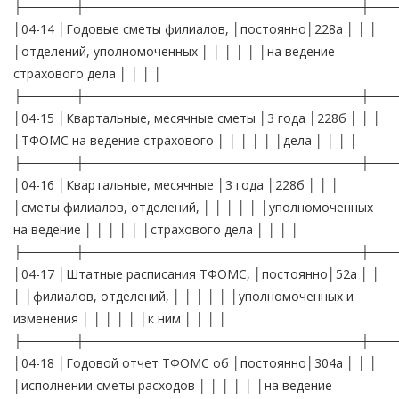
├──────┼───────────────────────────────┼───
│04-14 │Годовые сметы филиалов, │постоянно│228а │ │ │
│отделений, уполномоченных │ │ │ │ │ │на ведение
страхового дела │ │ │ │
├──────┼───────────────────────────────┼───
│04-15 │Квартальные, месячные сметы │3 года │228б │ │ │
│ТФОМС на ведение страхового │ │ │ │ │ │дела │ │ │ │
├──────┼───────────────────────────────┼───
│04-16 │Квартальные, месячные │3 года │228б │ │ │
│сметы филиалов, отделений, │ │ │ │ │ │уполномоченных
на ведение │ │ │ │ │ │страхового дела │ │ │ │
├──────┼───────────────────────────────┼───
│04-17 │Штатные расписания ТФОМС, │постоянно│52а │ │
│ │филиалов, отделений, │ │ │ │ │ │уполномоченных и
изменения │ │ │ │ │ │к ним │ │ │ │
├──────┼───────────────────────────────┼───
│04-18 │Годовой отчет ТФОМС об │постоянно│304а │ │ │
│исполнении сметы расходов │ │ │ │ │ │на ведение