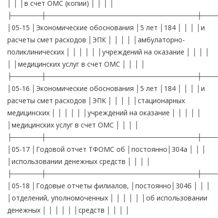
│ │ │в счет ОМС (копии) │ │ │ │
├──────┼───────────────────────────────┼───
│05-15 │Экономические обоснования │5 лет │184 │ │ │ │и
расчеты смет расходов │ЭПК │ │ │ │ │амбулаторно-
поликлинических │ │ │ │ │ │учреждений на оказание │ │ │ │
│ │медицинских услуг в счет ОМС │ │ │ │
├──────┼───────────────────────────────┼───
│05-16 │Экономические обоснования │5 лет │184 │ │ │ │и
расчеты смет расходов │ЭПК │ │ │ │ │стационарных
медицинских │ │ │ │ │ │учреждений на оказание │ │ │ │ │
│медицинских услуг в счет ОМС │ │ │ │
├──────┼───────────────────────────────┼───
│05-17 │Годовой отчет ТФОМС об │постоянно│304а │ │ │
│использовании денежных средств │ │ │ │
├──────┼───────────────────────────────┼───
│05-18 │Годовые отчеты филиалов, │постоянно│304б │ │ │
│отделений, уполномоченных │ │ │ │ │ │об использовании
денежных │ │ │ │ │ │средств │ │ │ │