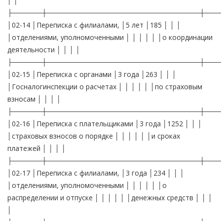
│ │
├──────┼───────────────────────────────┼───
│02-14 │Переписка с филиалами, │5 лет │185 │ │ │
│отделениями, уполномоченными │ │ │ │ │ │о координации
деятельности │ │ │ │
├──────┼───────────────────────────────┼───
│02-15 │Переписка с органами │3 года │263 │ │ │
│Госналогинспекции о расчетах │ │ │ │ │ │по страховым
взносам │ │ │ │
├──────┼───────────────────────────────┼───
│02-16 │Переписка с плательщиками │3 года │1252 │ │ │
│страховых взносов о порядке │ │ │ │ │ │и сроках
платежей │ │ │ │
├──────┼───────────────────────────────┼───
│02-17 │Переписка с филиалами, │3 года │234 │ │ │
│отделениями, уполномоченными │ │ │ │ │ │о
распределении и отпуске │ │ │ │ │ │денежных средств │ │ │
│