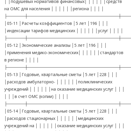
│ │подушевых нормативов финансовых│ │ │ │ │ │средств
на ОМС для населения │ │ │ │ │ │региона │ │ │ │
├──────┼───────────────────────────────┼───
│05-11 │Расчеты коэффициентов │5 лет │196 │ │ │
│индексации тарифов медицинских │ │ │ │ │ │услуг │ │ │ │
├──────┼───────────────────────────────┼───
│05-12 │Экономические анализы │5 лет │196 │ │ │
│применения медико-экономических│ │ │ │ │ │стандартов
в регионе │ │ │ │
├──────┼───────────────────────────────┼───
│05-13 │Годовые, квартальные сметы │5 лет │228 │ │ │
│расходов амбулаторно- │ │ │ │ │ │поликлинических
учреждений │ │ │ │ │ │на оказание медицинских услуг │ │ │
│ │ │в счет ОМС (копии) │ │ │ │
├──────┼───────────────────────────────┼───
│05-14 │Годовые, квартальные сметы │5 лет │228 │ │ │
│расходов стационарных │ │ │ │ │ │медицинских
учреждений на │ │ │ │ │ │оказание медицинских услуг │ │ │