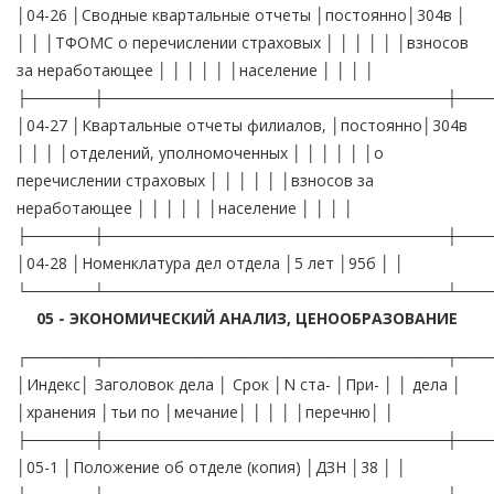
│04-26 │Сводные квартальные отчеты │постоянно│304в │
│ │ │ТФОМС о перечислении страховых │ │ │ │ │ │взносов
за неработающее │ │ │ │ │ │население │ │ │ │
├──────┼───────────────────────────────┼───
│04-27 │Квартальные отчеты филиалов, │постоянно│304в
│ │ │ │отделений, уполномоченных │ │ │ │ │ │о
перечислении страховых │ │ │ │ │ │взносов за
неработающее │ │ │ │ │ │население │ │ │ │
├──────┼───────────────────────────────┼───
│04-28 │Номенклатура дел отдела │5 лет │95б │ │
└──────┴───────────────────────────────┴───
05 - ЭКОНОМИЧЕСКИЙ АНАЛИЗ, ЦЕНООБРАЗОВАНИЕ
┌──────┬───────────────────────────────┬───
│Индекс│ Заголовок дела │ Срок │N ста- │При- │ │ дела │
│хранения │тьи по │мечание│ │ │ │ │перечню│ │
├──────┼───────────────────────────────┼───
│05-1 │Положение об отделе (копия) │ДЗН │38 │ │