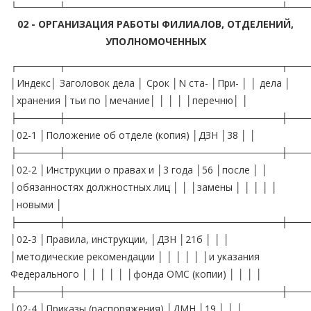
02 - ОРГАНИЗАЦИЯ РАБОТЫ ФИЛИАЛОВ, ОТДЕЛЕНИЙ,
УПОЛНОМОЧЕННЫХ
┌──────┬───────────────────────────────┬───
│Индекс│ Заголовок дела │ Срок │N ста- │При- │ │ дела │
│хранения │тьи по │мечание│ │ │ │ │перечню│ │
├──────┼───────────────────────────────┼───
│02-1 │Положение об отделе (копия) │ДЗН │38 │ │
├──────┼───────────────────────────────┼───
│02-2 │Инструкции о правах и │3 года │56 │после │ │
│обязанностях должностных лиц │ │ │замены │ │ │ │ │
│новыми │
├──────┼───────────────────────────────┼───
│02-3 │Правила, инструкции, │ДЗН │21б │ │ │
│методические рекомендации │ │ │ │ │ │и указания
Федерального │ │ │ │ │ │фонда ОМС (копии) │ │ │ │
├──────┼───────────────────────────────┼───
│02-4 │Приказы (распоряжения) │ДМН │19 │ │ │