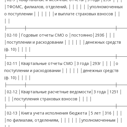
│ТФОМС, филиалов, отделений, │ │ │ │ │ │уполномоченных
о поступлении │ │ │ │ │ │и выплате страховых взносов │ │
│ │
├──────┼───────────────────────────────┼───
│02-10 │Годовые отчеты СМО о │постоянно│293б │ │ │
│поступлении и расходовании │ │ │ │ │ │денежных средств
(ф. 10) │ │ │ │
├──────┼───────────────────────────────┼───
│02-11 │Квартальные отчеты СМО │3 года │293г │ │ │ │о
поступлении и расходовании │ │ │ │ │ │денежных средств
(ф. 10) │ │ │ │
├──────┼───────────────────────────────┼───
│02-12 │Квартальные расчетные ведомости│3 года │1251 │
│ │ │поступления страховых взносов │ │ │ │
├──────┼───────────────────────────────┼───
│02-13 │Книга учета исполнения бюджета │5 лет │316 │ │ │
│по филиалам, отделениям, │ │ │ │ │ │уполномоченным │ │