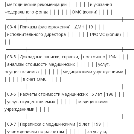
│методические рекомендации │ │ │ │ │ │и указания
Федерального фонда │ │ │ │ │ │ОМС (копии) │ │ │ │
├──────┼───────────────────────────────┼───
│03-4 │Приказы (распоряжения) │ДМН │19 │ │ │
│исполнительного директора │ │ │ │ │ │ТФОМС (копии) │ │
│ │
├──────┼───────────────────────────────┼───
│03-5 │Докладные записки, справки, │постоянно│194а │ │ │
│анализы стоимости медицинских │ │ │ │ │ │услуг,
осуществляемых │ │ │ │ │ │медицинскими учреждениями │
│ │ │ │ │в счет ОМС │ │ │ │
├──────┼───────────────────────────────┼───
│03-6 │Расчеты стоимости медицинских │5 лет │196 │ │ │
│услуг, осуществляемых │ │ │ │ │ │медицинскими
учреждениями │ │ │ │
├──────┼───────────────────────────────┼───
│03-7 │Переписка с медицинскими │5 лет │199 │ │ │
│учреждениями по расчетам │ │ │ │ │ │за услуги,