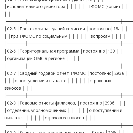
│исполнительного директора │ │ │ │ │ │ТФОМС (копии) │ │
│ │
├──────┼───────────────────────────────┼───
│02-5 │Протоколы заседаний комиссии │постоянно│18а │ │
│ │при ТФОМС по социальным │ │ │ │ │ │вопросам │ │ │ │
├──────┼───────────────────────────────┼───
│02-6 │Территориальная программа │постоянно│139 │ │ │
│организации ОМС в регионе │ │ │ │
├──────┼───────────────────────────────┼───
│02-7 │Сводный годовой отчет ТФОМС │постоянно│293а │
│ │ │о поступлении и выплате │ │ │ │ │ │страховых
взносов │ │ │ │
├──────┼───────────────────────────────┼───
│02-8 │Годовые отчеты филиалов, │постоянно│293б │ │ │
│отделений, уполномоченных │ │ │ │ │ │о поступлении и
выплате │ │ │ │ │ │страховых взносов │ │ │ │
├──────┼───────────────────────────────┼───
│02-9 │Квартальные и месячные отчеты │3 года │293г │ │ │