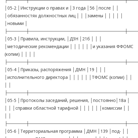
├──────┼───────────────────────────────┼───
│05-2 │Инструкции о правах и │3 года │56 │после │ │
│обязанностях должностных лиц │ │ │замены │ │ │ │ │
│новыми │
├──────┼───────────────────────────────┼───
│05-3 │Правила, инструкции, │ДЗН │21б │ │ │
│методические рекомендации │ │ │ │ │ │и указания ФФОМС
(копии) │ │ │ │
├──────┼───────────────────────────────┼───
│05-4 │Приказы, распоряжения │ДМН │19 │ │ │
│исполнительного директора │ │ │ │ │ │ТФОМС (копии) │ │
│ │
├──────┼───────────────────────────────┼───
│05-5 │Протоколы заседаний, решения, │постоянно│18а │
│ │ │справки областной тарифной │ │ │ │ │ │комиссии │ │
│ │
├──────┼───────────────────────────────┼───
│05-6 │Территориальная программа │ДМН │139 │под- │ │