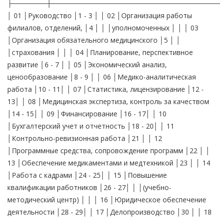
├───────┼──────────────────────────────────
│ 01 │Руководство │1 - 3 │ │ 02 │Организация работы
филиалов, отделений, │4 │ │ │уполномоченных │ │ │ 03
│Организация обязательного медицинского │5 │ │
│страхования │ │ │ 04 │Планирование, перспективное
развитие │6 - 7 │ │ 05 │Экономический анализ,
ценообразование │8 - 9 │ │ 06 │Медико-аналитическая
работа │10 - 11│ │ 07 │Статистика, лицензирование │12 -
13│ │ 08 │Медицинская экспертиза, контроль за качеством
│14 - 15│ │ 09 │Финансирование │16 - 17│ │ 10
│Бухгалтерский учет и отчетность │18 - 20│ │ 11
│Контрольно-ревизионная работа │21 │ │ 12
│Программные средства, сопровождение программ │22 │ │
13 │Обеспечение медикаментами и медтехникой │23 │ │ 14
│Работа с кадрами │24 - 25│ │ 15 │Повышение
квалификации работников │26 - 27│ │ │(учебно-
методический центр) │ │ │ 16 │Юридическое обеспечение
деятельности │28 - 29│ │ 17 │Делопроизводство │30 │ │ 18