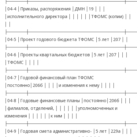
├──────┼───────────────────────────────┼───
│04-4 │Приказы, распоряжения │ДМН │19 │ │ │
│исполнительного директора │ │ │ │ │ │ТФОМС (копии) │ │
│ │
├──────┼───────────────────────────────┼───
│04-5 │Проект годового бюджета ТФОМС │5 лет │207 │ │
├──────┼───────────────────────────────┼───
│04-6 │Проекты квартальных бюджетов │5 лет │207 │ │ │
│ТФОМС │ │ │ │
├──────┼───────────────────────────────┼───
│04-7 │Годовой финансовый план ТФОМС
│постоянно│206б │ │ │ │и изменения к нему │ │ │ │
├──────┼───────────────────────────────┼───
│04-8 │Годовые финансовые планы │постоянно│206б │ │ │
│филиалов, отделений, │ │ │ │ │ │уполномоченных и
изменения │ │ │ │ │ │к ним │ │ │ │
├──────┼───────────────────────────────┼───
│04-9 │Годовая смета административно- │5 лет │229а │ │ │