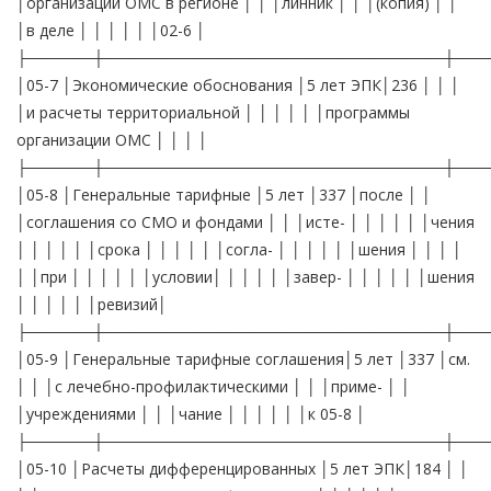
│организации ОМС в регионе │ │ │линник │ │ │(копия) │ │
│в деле │ │ │ │ │ │02-6 │
├──────┼───────────────────────────────┼───
│05-7 │Экономические обоснования │5 лет ЭПК│236 │ │ │
│и расчеты территориальной │ │ │ │ │ │программы
организации ОМС │ │ │ │
├──────┼───────────────────────────────┼───
│05-8 │Генеральные тарифные │5 лет │337 │после │ │
│соглашения со СМО и фондами │ │ │исте- │ │ │ │ │ │чения
│ │ │ │ │ │срока │ │ │ │ │ │согла- │ │ │ │ │ │шения │ │ │ │
│ │при │ │ │ │ │ │условии│ │ │ │ │ │завер- │ │ │ │ │ │шения
│ │ │ │ │ │ревизий│
├──────┼───────────────────────────────┼───
│05-9 │Генеральные тарифные соглашения│5 лет │337 │см.
│ │ │с лечебно-профилактическими │ │ │приме- │ │
│учреждениями │ │ │чание │ │ │ │ │ │к 05-8 │
├──────┼───────────────────────────────┼───
│05-10 │Расчеты дифференцированных │5 лет ЭПК│184 │ │