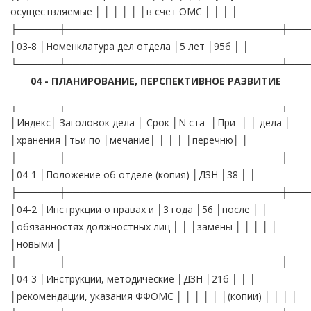
осуществляемые │ │ │ │ │ │в счет ОМС │ │ │ │
├──────┼───────────────────────────────┼───
│03-8 │Номенклатура дел отдела │5 лет │95б │ │
└──────┴───────────────────────────────┴───
04 - ПЛАНИРОВАНИЕ, ПЕРСПЕКТИВНОЕ РАЗВИТИЕ
┌──────┬───────────────────────────────┬───
│Индекс│ Заголовок дела │ Срок │N ста- │При- │ │ дела │
│хранения │тьи по │мечание│ │ │ │ │перечню│ │
├──────┼───────────────────────────────┼───
│04-1 │Положение об отделе (копия) │ДЗН │38 │ │
├──────┼───────────────────────────────┼───
│04-2 │Инструкции о правах и │3 года │56 │после │ │
│обязанностях должностных лиц │ │ │замены │ │ │ │ │
│новыми │
├──────┼───────────────────────────────┼───
│04-3 │Инструкции, методические │ДЗН │21б │ │ │
│рекомендации, указания ФФОМС │ │ │ │ │ │(копии) │ │ │ │