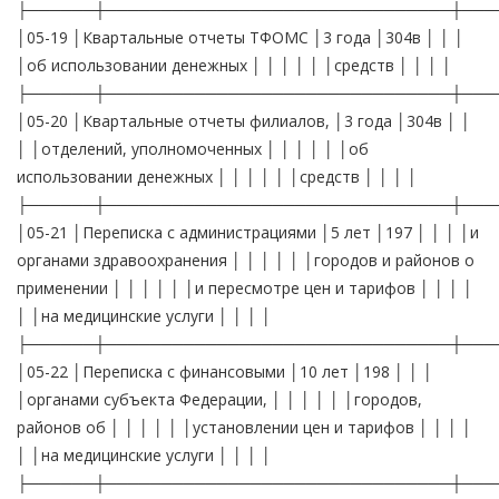
├──────┼───────────────────────────────┼───
│05-19 │Квартальные отчеты ТФОМС │3 года │304в │ │ │
│об использовании денежных │ │ │ │ │ │средств │ │ │ │
├──────┼───────────────────────────────┼───
│05-20 │Квартальные отчеты филиалов, │3 года │304в │ │
│ │отделений, уполномоченных │ │ │ │ │ │об
использовании денежных │ │ │ │ │ │средств │ │ │ │
├──────┼───────────────────────────────┼───
│05-21 │Переписка с администрациями │5 лет │197 │ │ │ │и
органами здравоохранения │ │ │ │ │ │городов и районов о
применении │ │ │ │ │ │и пересмотре цен и тарифов │ │ │ │
│ │на медицинские услуги │ │ │ │
├──────┼───────────────────────────────┼───
│05-22 │Переписка с финансовыми │10 лет │198 │ │ │
│органами субъекта Федерации, │ │ │ │ │ │городов,
районов об │ │ │ │ │ │установлении цен и тарифов │ │ │ │
│ │на медицинские услуги │ │ │ │
├──────┼───────────────────────────────┼───