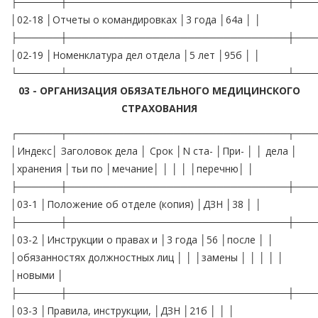
├──────┼───────────────────────────────┼───
│02-18 │Отчеты о командировках │3 года │64а │ │
├──────┼───────────────────────────────┼───
│02-19 │Номенклатура дел отдела │5 лет │95б │ │
└──────┴───────────────────────────────┴───
03 - ОРГАНИЗАЦИЯ ОБЯЗАТЕЛЬНОГО МЕДИЦИНСКОГО
СТРАХОВАНИЯ
┌──────┬───────────────────────────────┬───
│Индекс│ Заголовок дела │ Срок │N ста- │При- │ │ дела │
│хранения │тьи по │мечание│ │ │ │ │перечню│ │
├──────┼───────────────────────────────┼───
│03-1 │Положение об отделе (копия) │ДЗН │38 │ │
├──────┼───────────────────────────────┼───
│03-2 │Инструкции о правах и │3 года │56 │после │ │
│обязанностях должностных лиц │ │ │замены │ │ │ │ │
│новыми │
├──────┼───────────────────────────────┼───
│03-3 │Правила, инструкции, │ДЗН │21б │ │ │