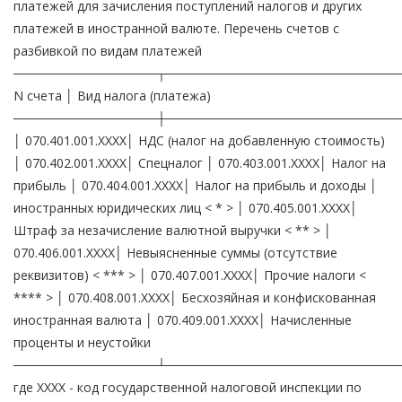
платежей для зачисления поступлений налогов и других
платежей в иностранной валюте. Перечень счетов с
разбивкой по видам платежей
────────────────┬──────────────────────────
N счета │ Вид налога (платежа)
────────────────┼──────────────────────────
│ 070.401.001.XXXX│ НДС (налог на добавленную стоимость)
│ 070.402.001.XXXX│ Спецналог │ 070.403.001.XXXX│ Налог на
прибыль │ 070.404.001.XXXX│ Налог на прибыль и доходы │
иностранных юридических лиц < * > │ 070.405.001.XXXX│
Штраф за незачисление валютной выручки < ** > │
070.406.001.XXXX│ Невыясненные суммы (отсутствие
реквизитов) < *** > │ 070.407.001.XXXX│ Прочие налоги <
**** > │ 070.408.001.XXXX│ Бесхозяйная и конфискованная
иностранная валюта │ 070.409.001.XXXX│ Начисленные
проценты и неустойки
────────────────┴──────────────────────────
где XXXX - код государственной налоговой инспекции по