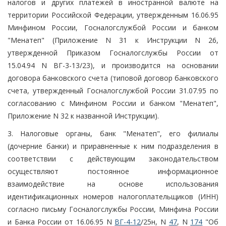
налогов и других платежей в иностранной валюте на
территории Российской Федерации, утвержденным 16.06.95
Минфином России, Госналогслужбой России и банком
"Менатеп" (Приложение N 31 к Инструкции N 26,
утвержденной Приказом Госналогслужбы России от
15.04.94 N ВГ-3-13/23), и производится на основании
договора банковского счета (типовой договор банковского
счета, утвержденный Госналогслужбой России 31.07.95 по
согласованию с Минфином России и банком "Менатеп",
Приложение N 32 к названной Инструкции).
3. Налоговые органы, банк "Менатеп", его филиалы
(дочерние банки) и приравненные к ним подразделения в
соответствии с действующим законодательством
осуществляют постоянное информационное
взаимодействие на основе использования
идентификационных номеров налогоплательщиков (ИНН)
согласно письму Госналогслужбы России, Минфина России
и Банка России от 16.06.95 N
ВГ-4-12
/25н, N
47
, N
174
"Об