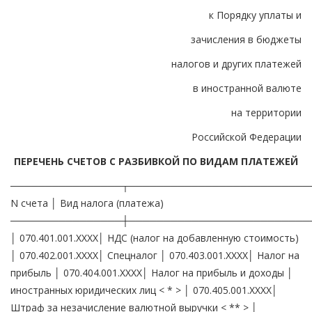
к Порядку уплаты и
зачисления в бюджеты
налогов и других платежей
в иностранной валюте
на территории
Российской Федерации
ПЕРЕЧЕНЬ СЧЕТОВ С РАЗБИВКОЙ ПО ВИДАМ ПЛАТЕЖЕЙ
────────────────┬──────────────────────────
N счета │ Вид налога (платежа)
────────────────┼──────────────────────────
│ 070.401.001.XXXX│ НДС (налог на добавленную стоимость)
│ 070.402.001.XXXX│ Спецналог │ 070.403.001.XXXX│ Налог на
прибыль │ 070.404.001.XXXX│ Налог на прибыль и доходы │
иностранных юридических лиц < * > │ 070.405.001.XXXX│
Штраф за незачисление валютной выручки < ** > │