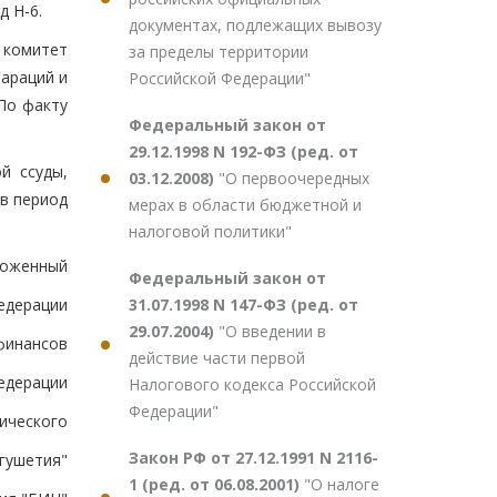
д Н-6.
документах, подлежащих вывозу
 комитет
за пределы территории
араций и
Российской Федерации"
По факту
Федеральный закон от
29.12.1998 N 192-ФЗ (ред. от
й ссуды,
03.12.2008)
"О первоочередных
в период
мерах в области бюджетной и
налоговой политики"
моженный
Федеральный закон от
31.07.1998 N 147-ФЗ (ред. от
едерации
29.07.2004)
"О введении в
финансов
действие части первой
едерации
Налогового кодекса Российской
Федерации"
ического
Закон РФ от 27.12.1991 N 2116-
гушетия"
1 (ред. от 06.08.2001)
"О налоге