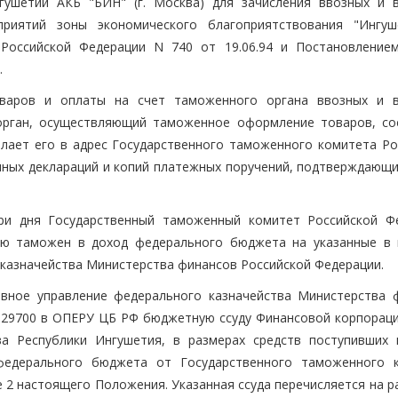
гушетии АКБ "БИН" (г. Москва) для зачисления ввозных и 
иятий зоны экономического благоприятствования "Ингуш
 Российской Федерации N 740 от 19.06.94 и Постановление
.
варов и оплаты на счет таможенного органа ввозных и 
орган, осуществляющий таможенное оформление товаров, со
лает его в адрес Государственного таможенного комитета Ро
ных деклараций и копий платежных поручений, подтверждающи
три дня Государственный таможенный комитет Российской Ф
ию таможен в доход федерального бюджета на указанные в 
 казначейства Министерства финансов Российской Федерации.
авное управление федерального казначейства Министерства 
129700 в ОПЕРУ ЦБ РФ бюджетную ссуду Финансовой корпораци
а Республики Ингушетия, в размерах средств поступивших 
едерального бюджета от Государственного таможенного 
е 2 настоящего Положения. Указанная ссуда перечисляется на 