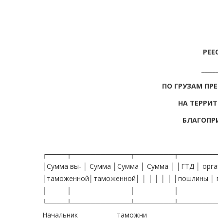
РЕЕ
____
ПО ГРУЗАМ ПР
НА ТЕРРИ
БЛАГОПР
┌────┬────────────┬────────┬──────────
│Сумма вы- │ Сумма │Сумма │ Сумма │ │ГТД │ орга
│таможенной│таможенной│ │ │ │ │ │ │пошлины │ 
├────┼────────────┼────────┼──────────┼─
└────┴────────────┴────────┴────────
Начальник ____________ таможни