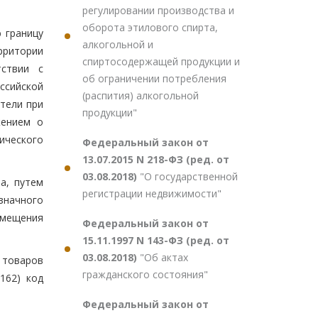
регулировании производства и
оборота этилового спирта,
 границу
алкогольной и
рритории
спиртосодержащей продукции и
тствии с
об ограничении потребления
ссийской
(распития) алкогольной
тели при
продукции"
жением о
ческого
Федеральный закон от
13.07.2015 N 218-ФЗ (ред. от
03.08.2018)
"О государственной
а, путем
регистрации недвижимости"
значного
емещения
Федеральный закон от
15.11.1997 N 143-ФЗ (ред. от
03.08.2018)
"Об актах
 товаров
гражданского состояния"
162) код
Федеральный закон от