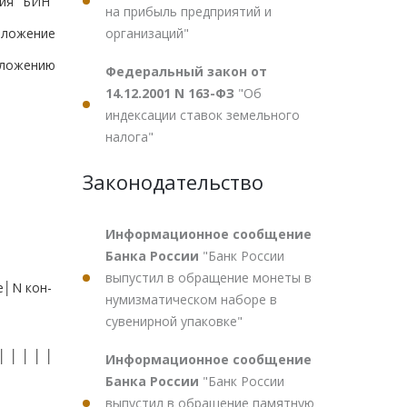
ия "БИН"
на прибыль предприятий и
организаций"
иложение
оложению
Федеральный закон от
14.12.2001 N 163-ФЗ
"Об
индексации ставок земельного
налога"
Законодательство
Информационное сообщение
Банка России
"Банк России
выпустил в обращение монеты в
│N кон-
нумизматическом наборе в
сувенирной упаковке"
│ │ │ │
Информационное сообщение
Банка России
"Банк России
выпустил в обращение памятную