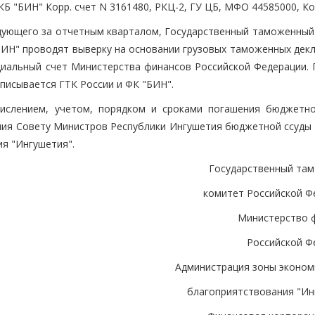
Б "БИН" Корр. счет N 3161480, РКЦ-2, ГУ ЦБ, МФО 44585000, Ко
ледующего за отчетным кварталом, Государственный таможенный
БИН" проводят выверку на основании грузовых таможенных декл
циальный счет Министерства финансов Российской Федерации. 
писывается ГТК России и ФК "БИН".
числением, учетом, порядком и сроками погашения бюджетно
ния Совету Министров Республики Ингушетия бюджетной ссуды 
я "Ингушетия".
Государственный та
комитет Российской Ф
Министерство 
Российской Ф
Администрация зоны эконом
благоприятствования "Ин