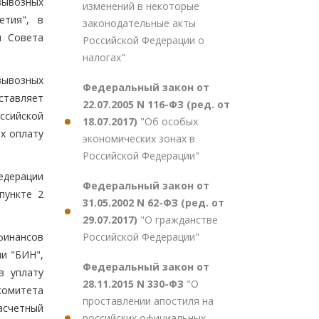
вывозных
изменений в некоторые
етия", в
законодательные акты
м Совета
Российской Федерации о
налогах"
вывозных
Федеральный закон от
ставляет
22.07.2005 N 116-ФЗ (ред. от
ссийской
18.07.2017)
"Об особых
х оплату
экономических зонах в
Российской Федерации"
едерации
Федеральный закон от
пункте 2
31.05.2002 N 62-ФЗ (ред. от
29.07.2017)
"О гражданстве
Российской Федерации"
финансов
и "БИН",
Федеральный закон от
в уплату
28.11.2015 N 330-ФЗ
"О
комитета
проставлении апостиля на
расчетный
российских официальных