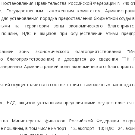
Постановления Правительства Российской Федерации N 740 от 
и, Государственным таможенным комитетом, Администрац
 для установления порядка предоставления бюджетной ссуды в
анными на территории зоны экономического благоприятс
 пошлин, НДС и акцизов при осуществлении этими предп
рацией зоны экономического благоприятствования "Инг
го благоприятствования) и доводится до сведения ГТК 
заверенных Администрацией зоны экономического благоприятс
ятий осуществляется в соответствии с таможенным законодат
н, НДС, акцизов указанными предприятиями осуществляется 
йства Министерства финансов Российской Федерации откр
ошлины, в том числе импорт - 12, экспорт - 13; НДС - 24, акциз