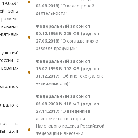
19.06.94
03.08.2018)
"О кадастровой
ией зоны
деятельности"
 размере
Федеральный закон от
твования
30.12.1995 N 225-ФЗ (ред. от
риятиями
27.06.2018)
"О соглашениях о
разделе продукции"
ушетия"
России с
Федеральный закон от
твования
16.07.1998 N 102-ФЗ (ред. от
31.12.2017)
"Об ипотеке (залоге
недвижимости)"
ельством
Федеральный закон от
05.08.2000 N 118-ФЗ (ред. от
в валюте
27.11.2017)
"О введении в
действие части второй
ывает на
Налогового кодекса Российской
ы - 25, в
Федерации и внесении