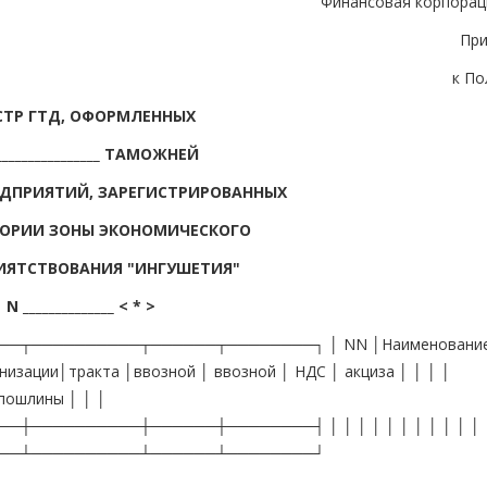
Финансовая корпорац
Пр
к П
СТР ГТД, ОФОРМЛЕННЫХ
_________________ ТАМОЖНЕЙ
ЕДПРИЯТИЙ, ЗАРЕГИСТРИРОВАННЫХ
ТОРИИ ЗОНЫ ЭКОНОМИЧЕСКОГО
ИЯТСТВОВАНИЯ "ИНГУШЕТИЯ"
N ______________ < * >
┬──────────┬──────┬────────┐ │ NN │Наименование
низации│тракта │ввозной │ ввозной │ НДС │ акциза │ │ │ │
пошлины │ │ │
─────────┼──────┼────────┤ │ │ │ │ │ │ │ │ │ │ │ │ 
──┴──────────┴──────┴────────┘